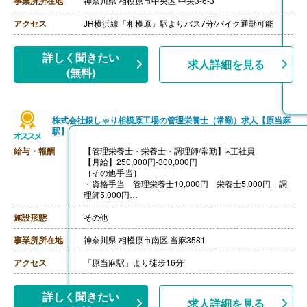
事業所所在地
神奈川県 相模原市中央区 中央3-6-3
【賞与】年2回（計2.08ヶ月分）※前年度実績
【通勤手当】あり（上限50,000円/月）
アクセス
JR横浜線「相模原」駅よりバス7分/バイク通勤可能
【昇給】あり
【退職金】あり※勤続3年以上
詳しく聞きたい
求人詳細を見る
(無料)
株式会社銀しゃり相模原工場の管理栄養士（常勤）求人【原当麻
駅】
給与・報酬
【管理栄養士・栄養士・調理師/常勤】※正社員
【月給】250,000円-300,000円
［その他手当］
・資格手当 管理栄養士10,000円 栄養士5,000円 調
理師5,000円
・住宅手当
・扶養手当
施設形態
その他
・職務手当
【賞与】年2回（計1.00ヶ月-2.00ヶ月分）※前年度実績
事業所所在地
神奈川県 相模原市南区 当麻3581
【通勤手当】あり（上限50,000円/月）
【昇給】あり（1月あたり3,000円-5,000円）※前年度実
アクセス
「原当麻駅」より徒歩16分
績
【退職金】あり※勤続5年以上
詳しく聞きたい
求人詳細を見る