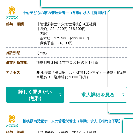
中心子どもの家の管理栄養士（常勤）求人【番田駅】
給与・報酬
【管理栄養士・栄養士/常勤】※正社員
【月給】231,200円-266,800円
［内訳］
・基本給 175,200円-192,800円
・職務手当 24,000円
・資格手当 7,000円-16,000円
・処遇手当 25,000円-34,000円
施設形態
その他
［その他手当］
・住宅手当
事業所所在地
神奈川県 相模原市中央区 田名10125番
・扶養手当
【賞与】年3回（計4.50ヶ月分）※前年度実績
アクセス
JR相模線「番田駅」より徒歩15分/マイカー通勤可能※駐
【通勤手当】あり（上限20,000円/月）
車場あり（駐車場代:1,200円/月）
【昇給】あり（1月あたり0円-3,200円）※前年度実績
【退職金】あり※勤続1年以上、共済加入
詳しく聞きたい
求人詳細を見る
(無料)
相模原南児童ホームの管理栄養士（常勤）求人【相武台下駅】
給与・報酬
【管理栄養士・栄養士/常勤】※正社員