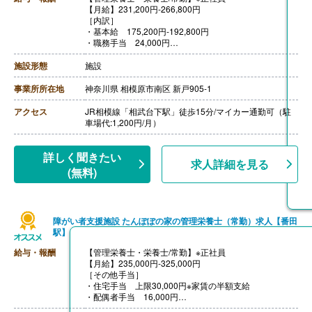
【月給】231,200円-266,800円
［内訳］
・基本給 175,200円-192,800円
・職務手当 24,000円
・資格手当 7,000円-16,000円
・処遇手当 25,000円-34,000円
施設形態
施設
［その他手当］
・住宅手当
事業所所在地
神奈川県 相模原市南区 新戸905-1
・扶養手当
【賞与】年3回（計4.50ヶ月分）※前年度実績
アクセス
JR相模線「相武台下駅」徒歩15分/マイカー通勤可（駐
【通勤手当】あり（上限20,000円/月）
車場代:1,200円/月）
【昇給】あり（1月あたり0円-3,200円）※前年度実績
【退職金】あり※勤続1年以上、共済加入
詳しく聞きたい
求人詳細を見る
(無料)
障がい者支援施設 たんぽぽの家の管理栄養士（常勤）求人【番田
駅】
給与・報酬
【管理栄養士・栄養士/常勤】※正社員
【月給】235,000円-325,000円
［その他手当］
・住宅手当 上限30,000円※家賃の半額支給
・配偶者手当 16,000円
・扶養手当 3,000円-5,000円