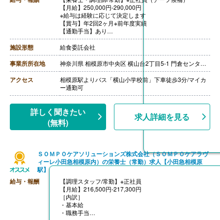
【月給】250,000円-290,000円
※給与は経験に応じて決定します
【賞与】年2回2ヶ月※前年度実績
【通勤手当】あり
※公共交通機関:上限30,000円/月
※マイカー通勤:片道2km以上（ガソリン代は規定内支
施設形態
給食委託会社
給）
【昇給】あり（年1回）
事業所所在地
神奈川県 相模原市中央区 横山台2丁目5-1 門倉センタービル4階
【退職金】あり（会社規定による）
アクセス
相模原駅よりバス「横山小学校前」下車徒歩3分/マイカ
ー通勤可
詳しく聞きたい
求人詳細を見る
(無料)
ＳＯＭＰＯケアソリューションズ株式会社（ＳＯＭＰＯケアラヴ
ィーレ小田急相模原内）の栄養士（常勤）求人【小田急相模原
駅】
給与・報酬
【調理スタッフ/常勤】※正社員
【月給】216,500円-217,300円
［内訳］
・基本給
・職務手当