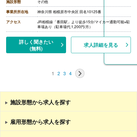
・処遇手当 25,000円-34,000円
施設形態
その他
［その他手当］
・住宅手当
事業所所在地
神奈川県 相模原市中央区 田名10125番
・扶養手当
【賞与】年3回（計4.50ヶ月分）※前年度実績
アクセス
JR相模線「番田駅」より徒歩15分/マイカー通勤可能※駐
【通勤手当】あり（上限20,000円/月）
車場あり（駐車場代:1,200円/月）
【昇給】あり（1月あたり0円-3,200円）※前年度実績
【退職金】あり※勤続1年以上、共済加入
詳しく聞きたい
求人詳細を見る
(無料)
1
2
3
4
施設形態から求人を探す
雇用形態から求人を探す