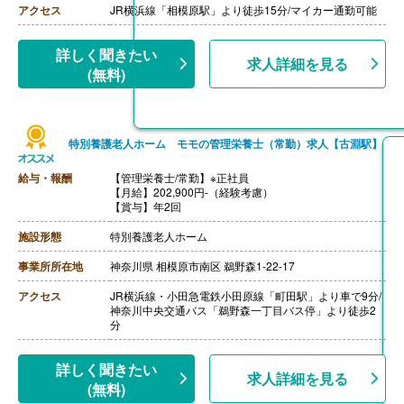
【月給】240,000円-245,000円
アクセス
JR横浜線「相模原駅」より徒歩15分/マイカー通勤可能
［その他手当］
・年末年始手当 380円/時（12/30 0時-1/3 24時）
【通勤手当】あり※社内規定あり
詳しく聞きたい
求人詳細を見る
【賞与】年2回（6月・12月）※業績による
(無料)
【特別報酬（年1回）】平均330,000円（2025年6月支給
実績）
※職種、雇用形態、在籍期間、会社の業績等によって支
給額は異なる。
【退職金】なし
特別養護老人ホーム モモの管理栄養士（常勤）求人【古淵駅】
----
【調理員/常勤】※正規フルタイム社員
給与・報酬
【管理栄養士/常勤】※正社員
【月給】230,000円-240,000円
【月給】202,900円-（経験考慮）
［その他手当］
【賞与】年2回
・年末年始手当 380円/時（12/30 0時-1/3 24時）
【通勤手当】あり（社内規定あり）
施設形態
特別養護老人ホーム
【賞与】なし（年2回寸志）※業績による
【昇給】年1回（4月）
事業所所在地
神奈川県 相模原市南区 鵜野森1-22-17
【特別報酬（年1回）】平均267,000円（2025年6月支給
実績）
※職種、雇用形態、在籍期間、会社の業績等によって支
アクセス
JR横浜線・小田急電鉄小田原線「町田駅」より車で9分/
給額は異なる。
神奈川中央交通バス「鵜野森一丁目バス停」より徒歩2
【退職金】なし
分
----
【調理員/非常勤】
詳しく聞きたい
【時給】1,225円
求人詳細を見る
【通勤手当】あり（社内規定あり）
(無料)
【昇給】年1回