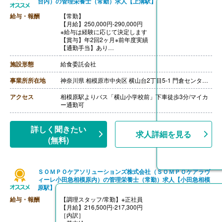
台内）の管理栄養士（常勤）求人【上溝駅】
給与・報酬
【常勤】
【月給】250,000円-290,000円
※給与は経験に応じて決定します
【賞与】年2回2ヶ月※前年度実績
【通勤手当】あり
※公共交通機関:上限30,000円/月
※マイカー通勤:片道2km以上（ガソリン代は規定内支
施設形態
給食委託会社
給）
【昇給】あり（年1回）
事業所所在地
神奈川県 相模原市中央区 横山台2丁目5-1 門倉センタービル4階
【退職金】あり（会社規定による）
アクセス
相模原駅よりバス「横山小学校前」下車徒歩3分/マイカ
ー通勤可
詳しく聞きたい
求人詳細を見る
(無料)
ＳＯＭＰＯケアソリューションズ株式会社（ＳＯＭＰＯケアラヴ
ィーレ小田急相模原内）の管理栄養士（常勤）求人【小田急相模
原駅】
給与・報酬
【調理スタッフ/常勤】※正社員
【月給】216,500円-217,300円
［内訳］