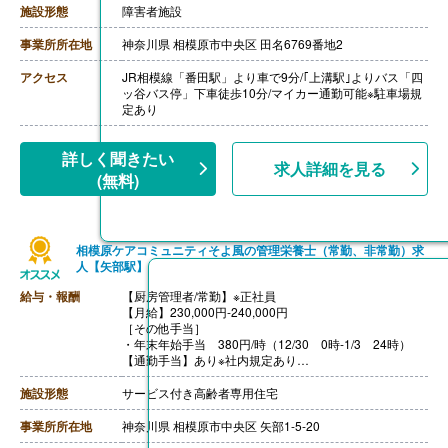
・資格手当
施設形態
障害者施設
【賞与】年2回（計4.80ヶ月分）※前年度実績
【通勤手当】あり※規定あり
事業所所在地
神奈川県 相模原市中央区 田名6769番地2
【昇給】あり（年1回）
【退職金】あり※勤続1年以上
アクセス
JR相模線「番田駅」より車で9分/｢上溝駅｣よりバス「四
ッ谷バス停」下車徒歩10分/マイカー通勤可能※駐車場規
定あり
詳しく聞きたい
求人詳細を見る
(無料)
相模原ケアコミュニティそよ風の管理栄養士（常勤、非常勤）求
人【矢部駅】
給与・報酬
【厨房管理者/常勤】※正社員
【月給】230,000円-240,000円
［その他手当］
・年末年始手当 380円/時（12/30 0時-1/3 24時）
【通勤手当】あり※社内規定あり
【賞与】年2回（6月・12月）※業績による
※職種、雇用形態、在籍期間、会社の業績等によって支
施設形態
サービス付き高齢者専用住宅
給額は異なる。
【退職金】なし
事業所所在地
神奈川県 相模原市中央区 矢部1-5-20
【厨房管理者/常勤】※正規フルタイム社員