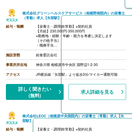
株式会社グリーンヘルスケアサービス（相模野病院内）の栄養士
（常勤）求人【矢部駅】
給与・報酬
【栄養士・調理師/常勤】※契約社員
【月給】230,000円-350,000円
※勤務地・経験・年齢・能力を考慮し決定します
［その他手当］
・職務手当
・食事手当
・年末年始手当
施設形態
給食委託会社
【賞与】年2回（7月、12月）※会社業績、各個人実績に
応じて決定（前年度実績 2.00ヶ月/年）
事業所所在地
神奈川県 相模原市中央区 淵野辺1-2-30
【通勤手当】あり（全額支給）
【退職金】なし
アクセス
JR横浜線「矢部駅」より徒歩3分/マイカー通勤可能
詳しく聞きたい
求人詳細を見る
(無料)
株式会社LEOC（相模原中央病院内）の栄養士（常勤）求人【矢
部駅】
給与・報酬
【栄養士・調理師/常勤】※契約社員