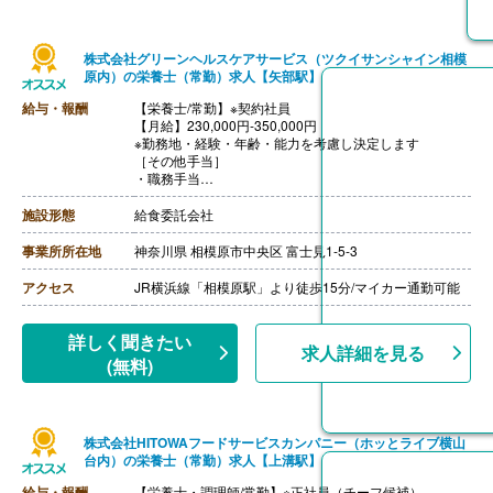
※正規フルタイム社員は無期雇用での採用になります
（正社員登用あり）
株式会社グリーンヘルスケアサービス（ツクイサンシャイン相模
原内）の栄養士（常勤）求人【矢部駅】
給与・報酬
【栄養士/常勤】※契約社員
【月給】230,000円-350,000円
※勤務地・経験・年齢・能力を考慮し決定します
［その他手当］
・職務手当
・食事手当
・年末年始手当
施設形態
給食委託会社
【賞与】年2回（7月、12月）※会社業績、各個人実績に
応じて決定（前年度実績 2.00ヶ月/年）
事業所所在地
神奈川県 相模原市中央区 富士見1-5-3
【通勤手当】あり（全額支給）
【退職金】なし
アクセス
JR横浜線「相模原駅」より徒歩15分/マイカー通勤可能
詳しく聞きたい
求人詳細を見る
(無料)
株式会社HITOWAフードサービスカンパニー（ホッとライブ横山
台内）の栄養士（常勤）求人【上溝駅】
給与・報酬
【栄養士・調理師/常勤】※正社員（チーフ候補）