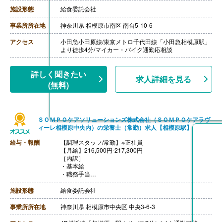
・働きがい向上手当 10,000円
［その他手当］
施設形態
給食委託会社
・時間外手当（超過1分から支給）
・精皆勤手当 6,000円（規定あり）
事業所所在地
神奈川県 相模原市南区 南台5-10-6
【賞与】年2回（計2.08ヶ月分）※前年度実績
【通勤手当】あり（上限50,000円/月）
アクセス
小田急小田原線/東京メトロ千代田線「小田急相模原駅」
【昇給】あり
より徒歩4分/マイカー・バイク通勤応相談
【退職金】あり※勤続3年以上
【調理主任/常勤】※正社員
【月給】217,300円-260,100円
詳しく聞きたい
求人詳細を見る
［内訳］
(無料)
・基本給
・職務手当
・働きがい向上手当 10,000円
［その他手当］
ＳＯＭＰＯケアソリューションズ株式会社（ＳＯＭＰＯケアラヴ
・時間外手当（超過1分から支給）
ィーレ相模原中央内）の栄養士（常勤）求人【相模原駅】
・精皆勤手当 6,000円（規定あり）
【賞与】年2回（計2.08ヶ月分）※前年度実績
給与・報酬
【調理スタッフ/常勤】※正社員
【通勤手当】あり（上限50,000円/月）
【月給】216,500円-217,300円
【昇給】あり
［内訳］
【退職金】あり※勤続3年以上
・基本給
・職務手当
・働きがい向上手当 10,000円
［その他手当］
施設形態
給食委託会社
・時間外手当（超過1分から支給）
・精皆勤手当 6,000円（規定あり）
事業所所在地
神奈川県 相模原市中央区 中央3-6-3
【賞与】年2回（計2.08ヶ月分）※前年度実績
【通勤手当】あり（上限50,000円/月）