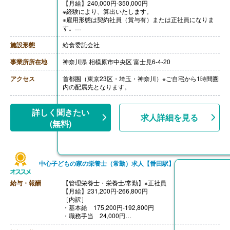
【月給】240,000円-350,000円
※経験により、算出いたします。
※雇用形態は契約社員（賞与有）または正社員になりま
す。
※モデル年収
・管理栄養士・栄養士で未経験の場合
施設形態
給食委託会社
年収3,000,000円-
・調理師病院調理経験3年程度の場合
事業所所在地
神奈川県 相模原市中央区 富士見6-4-20
年収3,500,000円-4,000,000円
ご面接を通して雇用形態を検討します。
アクセス
首都圏（東京23区・埼玉・神奈川）※ご自宅から1時間圏
【賞与】年2回（1.0ヶ月-2.0ヶ月分）※前年度実績、経験
内の配属先となります。
による
【通勤手当】あり（上限なし/月）※全額支給
【昇給】あり（年1回）
詳しく聞きたい
求人詳細を見る
【退職金】あり※勤続10年以上
(無料)
中心子どもの家の栄養士（常勤）求人【番田駅】
給与・報酬
【管理栄養士・栄養士/常勤】※正社員
【月給】231,200円-266,800円
［内訳］
・基本給 175,200円-192,800円
・職務手当 24,000円
・資格手当 7,000円-16,000円