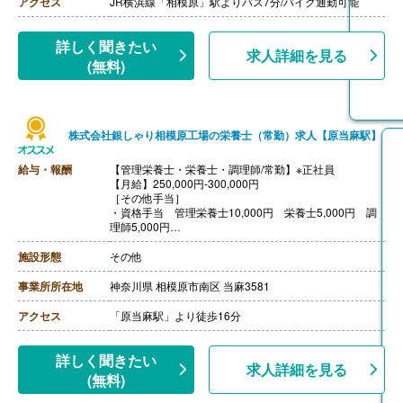
アクセス
JR横浜線「相模原」駅よりバス7分/バイク通勤可能
【昇給】あり
【退職金】あり※勤続3年以上
詳しく聞きたい
求人詳細を見る
(無料)
株式会社銀しゃり相模原工場の栄養士（常勤）求人【原当麻駅】
給与・報酬
【管理栄養士・栄養士・調理師/常勤】※正社員
【月給】250,000円-300,000円
［その他手当］
・資格手当 管理栄養士10,000円 栄養士5,000円 調
理師5,000円
・住宅手当
・扶養手当
施設形態
その他
・職務手当
【賞与】年2回（計1.00ヶ月-2.00ヶ月分）※前年度実績
事業所所在地
神奈川県 相模原市南区 当麻3581
【通勤手当】あり（上限50,000円/月）
【昇給】あり（1月あたり3,000円-5,000円）※前年度実
アクセス
「原当麻駅」より徒歩16分
績
【退職金】あり※勤続5年以上
詳しく聞きたい
求人詳細を見る
(無料)