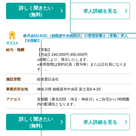
詳しく聞きたい
求人詳細を見る
(無料)
株式会社LEOC（相模原中央病院内）の管理栄養士（常勤）求人
【矢部駅】
給与・報酬
【常勤】
【月給】240,000円-350,000円
※経験により、算出いたします。
※雇用形態は契約社員（賞与有）または正社員になりま
す。
※モデル年収
・管理栄養士・栄養士で未経験の場合
施設形態
給食委託会社
年収3,000,000円-
・調理師病院調理経験3年程度の場合
事業所所在地
神奈川県 相模原市中央区 富士見6-4-20
年収3,500,000円-4,000,000円
ご面接を通して雇用形態を検討します。
アクセス
首都圏（東京23区・埼玉・神奈川）※ご自宅から1時間圏
【賞与】年2回（1.0ヶ月-2.0ヶ月分）※前年度実績、経験
内の配属先となります。
による
【通勤手当】あり（上限なし/月）※全額支給
【昇給】あり（年1回）
詳しく聞きたい
求人詳細を見る
【退職金】あり※勤続10年以上
(無料)