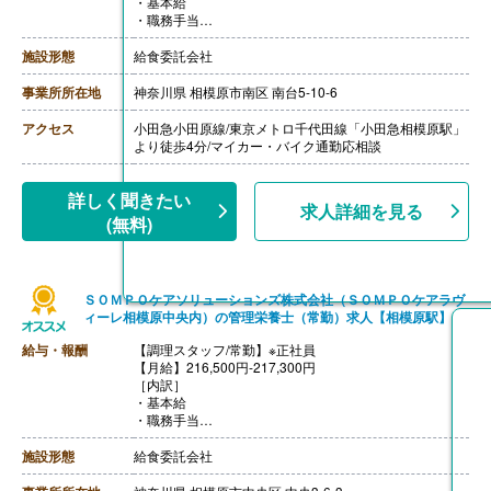
・基本給
・職務手当
・働きがい向上手当 10,000円
［その他手当］
施設形態
給食委託会社
・時間外手当（超過1分から支給）
・精皆勤手当 6,000円（規定あり）
事業所所在地
神奈川県 相模原市南区 南台5-10-6
【賞与】年2回（計2.08ヶ月分）※前年度実績
【通勤手当】あり（上限50,000円/月）
アクセス
小田急小田原線/東京メトロ千代田線「小田急相模原駅」
【昇給】あり
より徒歩4分/マイカー・バイク通勤応相談
【退職金】あり※勤続3年以上
【調理主任/常勤】※正社員
【月給】217,300円-260,100円
詳しく聞きたい
求人詳細を見る
［内訳］
(無料)
・基本給
・職務手当
・働きがい向上手当 10,000円
［その他手当］
ＳＯＭＰＯケアソリューションズ株式会社（ＳＯＭＰＯケアラヴ
・時間外手当（超過1分から支給）
ィーレ相模原中央内）の管理栄養士（常勤）求人【相模原駅】
・精皆勤手当 6,000円（規定あり）
【賞与】年2回（計2.08ヶ月分）※前年度実績
給与・報酬
【調理スタッフ/常勤】※正社員
【通勤手当】あり（上限50,000円/月）
【月給】216,500円-217,300円
【昇給】あり
［内訳］
【退職金】あり※勤続3年以上
・基本給
・職務手当
・働きがい向上手当 10,000円
［その他手当］
施設形態
給食委託会社
・時間外手当（超過1分から支給）
・精皆勤手当 6,000円（規定あり）