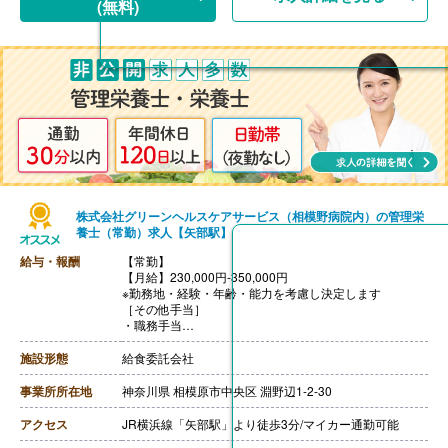
(無料)
株式会社グリーンヘルスケアサービス（相模野病院内）の管理栄
養士（常勤）求人【矢部駅】
給与・報酬
【常勤】
【月給】230,000円-350,000円
※勤務地・経験・年齢・能力を考慮し決定します
［その他手当］
・職務手当
・食事手当
・年末年始手当
施設形態
給食委託会社
【賞与】年2回（7月、12月）※会社業績、各個人実績に
応じて決定（前年度実績 2.00ヶ月/年）
事業所所在地
神奈川県 相模原市中央区 淵野辺1-2-30
【通勤手当】あり（全額支給）
【退職金】なし
アクセス
JR横浜線「矢部駅」より徒歩3分/マイカー通勤可能