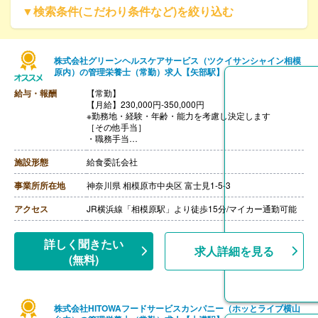
▼検索条件(こだわり条件など)を絞り込む
株式会社グリーンヘルスケアサービス（ツクイサンシャイン相模
原内）の管理栄養士（常勤）求人【矢部駅】
給与・報酬
【常勤】
【月給】230,000円-350,000円
※勤務地・経験・年齢・能力を考慮し決定します
［その他手当］
・職務手当
・食事手当
・年末年始手当
施設形態
給食委託会社
【賞与】年2回（7月、12月）※会社業績、各個人実績に
応じて決定（前年度実績 2.00ヶ月/年）
事業所所在地
神奈川県 相模原市中央区 富士見1-5-3
【通勤手当】あり（全額支給）
【退職金】なし
アクセス
JR横浜線「相模原駅」より徒歩15分/マイカー通勤可能
詳しく聞きたい
求人詳細を見る
(無料)
株式会社HITOWAフードサービスカンパニー（ホッとライブ横山