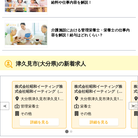
給料や仕事内容を解説！
介護施設における管理栄養士・栄養士の仕事内
容を解説！給与はどれくらい？
津久見市(大分県)の新着求人
株式会社昭和イーティング株
株式会社昭和イーティング株
株
式会社昭和イーティング（住
式会社昭和イーティング（住
式
宅型有料老人ホームえん内）
宅型有料老人ホームえん内）
宅
大分県津久見市津久見1487-1
大分県津久見市津久見1487-1
管理栄養士
栄養士
その他
その他
詳細を見る
詳細を見る