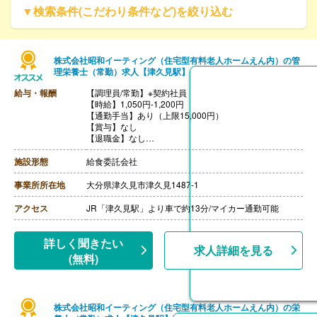
▼検索条件(こだわり条件など)を絞り込む
株式会社昭和イーティング（住宅型有料老人ホームえん内）の管
理栄養士（常勤）求人【津久見駅】
給与・報酬
【調理員/常勤】※契約社員
【時給】1,050円-1,200円
【通勤手当】あり（上限15,000円）
【賞与】なし
【退職金】なし
【昇給】本人実績による
施設形態
給食委託会社
事業所所在地
大分県津久見市津久見1487-1
アクセス
JR「津久見駅」より車で約13分/マイカー通勤可能
詳しく聞きたい
求人詳細を見る
(無料)
株式会社昭和イーティング（住宅型有料老人ホームえん内）の栄