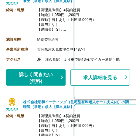
養士（常勤）求人【津久見駅】
給与・報酬
【調理員/常勤】※契約社員
【時給】1,050円-1,200円
【通勤手当】あり（上限15,000円）
【賞与】なし
【退職金】なし
【昇給】本人実績による
施設形態
給食委託会社
事業所所在地
大分県津久見市津久見1487-1
アクセス
JR「津久見駅」より車で約13分/マイカー通勤可能
詳しく聞きたい
求人詳細を見る
(無料)
株式会社昭和イーティング（住宅型有料老人ホームえん内）の調
理師（常勤）求人【津久見駅】
給与・報酬
【調理員/常勤】※契約社員
【時給】1,050円-1,200円
【通勤手当】あり（上限15,000円）
【賞与】なし
【退職金】なし