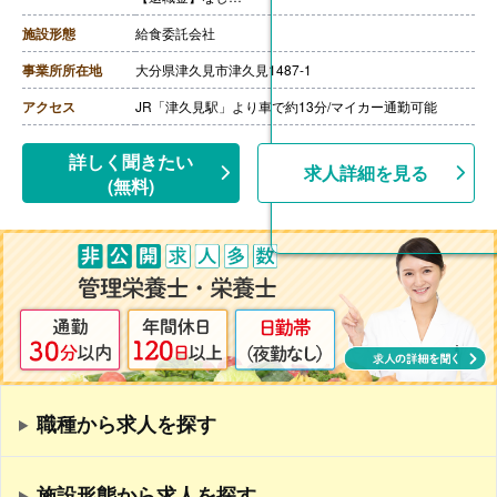
【昇給】本人実績による
施設形態
給食委託会社
事業所所在地
大分県津久見市津久見1487-1
アクセス
JR「津久見駅」より車で約13分/マイカー通勤可能
詳しく聞きたい
求人詳細を見る
(無料)
職種から求人を探す
施設形態から求人を探す