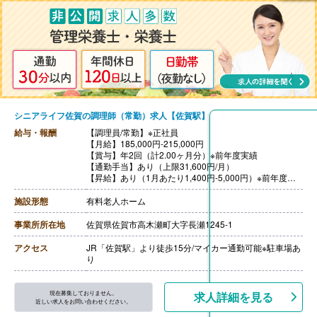
シニアライフ佐賀の調理師（常勤）求人【佐賀駅】
給与・報酬
【調理員/常勤】※正社員
【月給】185,000円-215,000円
【賞与】年2回（計2.00ヶ月分）※前年度実績
【通勤手当】あり（上限31,600円/月）
【昇給】あり（1月あたり1,400円-5,000円）※前年度実
績
【退職金】あり※勤続3年以上
施設形態
有料老人ホーム
事業所所在地
佐賀県佐賀市高木瀬町大字長瀬1245-1
アクセス
JR「佐賀駅」より徒歩15分/マイカー通勤可能※駐車場あ
り
現在募集しておりません。
求人詳細を見る
近しい求人をお問い合わせください。