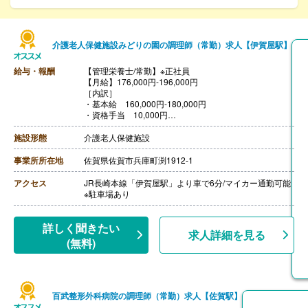
介護老人保健施設みどりの園の調理師（常勤）求人【伊賀屋駅】
給与・報酬
【管理栄養士/常勤】※正社員
【月給】176,000円-196,000円
［内訳］
・基本給 160,000円-180,000円
・資格手当 10,000円
・調整手当 6,000円
【その他の手当】
施設形態
介護老人保健施設
・家族手当（配偶者：15,000円、第1子：4,000円、第2
子：3,000円、第3子-：2,000円）
事業所所在地
佐賀県佐賀市兵庫町渕1912-1
【賞与】年2回（計3.50ヶ月分）※前年度実績
【通勤手当】あり（上限11,500円/月）
アクセス
JR長崎本線「伊賀屋駅」より車で6分/マイカー通勤可能
【昇給】あり（1月あたり1,500円-2,500円）※前年度実
※駐車場あり
績
【退職金】あり※勤続4年以上
ｰｰｰ
詳しく聞きたい
求人詳細を見る
【調理師・調理員/常勤】※正社員
(無料)
【月給】175,100円-211,100円
［内訳］
・基本給 145,500円-165,500円
・調整手当 29,600円-45,600円
【その他の手当】
百武整形外科病院の調理師（常勤）求人【佐賀駅】
・家族手当（配偶者：15,000円、第1子：4,000円、第2