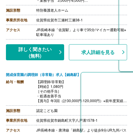
・業務手当 3,000円-6,000円
【賞与】年2回（計3.20ヶ月分）※前年度実績
【通勤手当】あり（上限16,100円/月）
施設形態
特別養護老人ホーム
【昇給】あり（1月あたり1,200円-10,000円）※前年度実
績
事業所所在地
佐賀県佐賀市三瀬村三瀬38-1
【退職金】あり※勤続3年以上
アクセス
JR長崎本線「佐賀駅」より車で35分/マイカー通勤可能※
駐車場あり
詳しく聞きたい
求人詳細を見る
(無料)
開成保育園の調理師（非常勤）求人【鍋島駅】
給与・報酬
【調理師/非常勤】
【時給】1,080円
［その他手当］
・処遇改善手当
【賞与】年3回（計30,000円-120,000円）※前年度実績
【通勤手当】あり（上限24,000円/月）
【昇給】あり（1時間あたり10円-20円）※前年度実績
施設形態
認定こども園
【退職金】なし
事業所所在地
佐賀県佐賀市鍋島町大字八戸溝1578-1
アクセス
JR長崎本線・唐津線「鍋島駅」より徒歩9分/JR九州バス