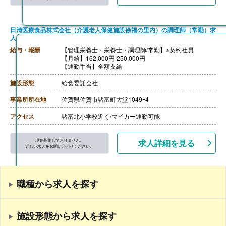
日清医療食品株式会社（介護老人保健施設徐福の里内）の調理師（常勤）求
人
給与・報酬
【管理栄養士・栄養士・調理師/常勤】※契約社員
【月給】162,000円-250,000円
【通勤手当】全額支給
施設形態
給食委託会社
事業所所在地
佐賀県佐賀市諸富町大堂1049ｰ4
アクセス
諸富北小学校近く/マイカー通勤可能
現在募集しておりません。
求人詳細を見る
近しい求人をお問い合わせください。
職種から求人を探す
施設形態から求人を探す