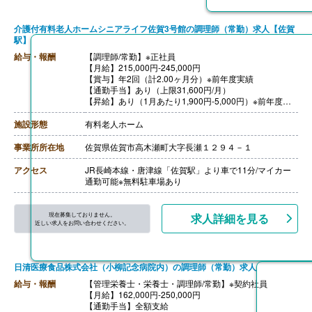
介護付有料老人ホームシニアライフ佐賀3号館の調理師（常勤）求人【佐賀
駅】
給与・報酬
【調理師/常勤】※正社員
【月給】215,000円-245,000円
【賞与】年2回（計2.00ヶ月分）※前年度実績
【通勤手当】あり（上限31,600円/月）
【昇給】あり（1月あたり1,900円-5,000円）※前年度実
績
【退職金】あり※勤続3年以上
施設形態
有料老人ホーム
事業所所在地
佐賀県佐賀市高木瀬町大字長瀬１２９４－１
アクセス
JR長崎本線・唐津線「佐賀駅」より車で11分/マイカー
通勤可能※無料駐車場あり
現在募集しておりません。
求人詳細を見る
近しい求人をお問い合わせください。
日清医療食品株式会社（小柳記念病院内）の調理師（常勤）求人
給与・報酬
【管理栄養士・栄養士・調理師/常勤】※契約社員
【月給】162,000円-250,000円
【通勤手当】全額支給