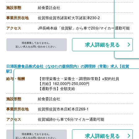
施設形態
給食委託会社
事業所所在地
佐賀県佐賀市諸富町大字諸富津230-2
アクセス
JR長崎本線「佐賀駅」から車で20分/マイカー通勤可能
現在募集しておりません。
求人詳細を見る
近しい求人をお問い合わせください。
日清医療食品株式会社（なゆたの森病院内）の調理師（常勤）求人【佐賀
駅】
給与・報酬
【管理栄養士・栄養士・調理師/常勤】※契約社員
【月給】162,000円-250,000円
【通勤手当】全額支給
施設形態
給食委託会社
事業所所在地
佐賀県佐賀市本庄町本庄269-1
アクセス
佐賀城跡から車で6分/マイカー通勤可能
現在募集しておりません。
求人詳細を見る
近しい求人をお問い合わせください。