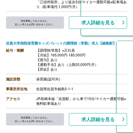
「江頭停留所」より徒歩3分/マイカー通勤可能※駐車場あ
り（駐車場代:1,000円/月）
現在募集しておりません。
求人詳細を見る
近しい求人をお問い合わせください。
佐賀大学病院保育園キッズパレットの調理師（常勤）求人【鍋島駅】
給与・報酬
【調理師/常勤】※正社員
【月給】165,000円-185,000円
【賞与】あり
【通勤手当】あり（上限20,000円/月）
【昇給】あり
施設形態
保育園(認可外)
事業所所在地
佐賀県佐賀市鍋島5-1-1
アクセス
JR長崎本線「佐賀駅」から車で15分/マイカー通勤可能※
無料駐車場あり
現在募集しておりません。
求人詳細を見る
近しい求人をお問い合わせください。