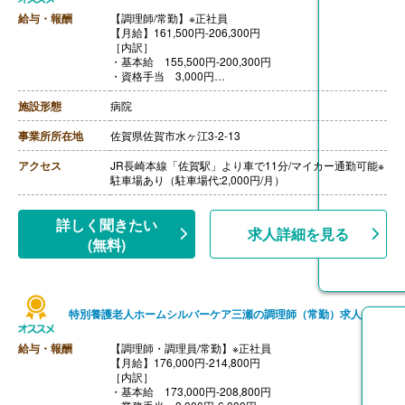
子：3,000円、第3子-：2,000円）
給与・報酬
【調理師/常勤】※正社員
【賞与】年2回（計3.50ヶ月分）※前年度実績
【月給】161,500円-206,300円
【通勤手当】あり（月額11,500円/月）
［内訳］
【昇給】あり（1月あたり1,500円-2,500円）※前年度実
・基本給 155,500円-200,300円
績
・資格手当 3,000円
【退職金】あり※勤続4年以上
・ベースアップ手当 3,000円
【賞与】年2回（計4.60ヶ月分）※前年度実績
施設形態
病院
【通勤手当】あり（上限15,000円/月）
【昇給】あり（1月あたり800円-5,600円）※前年度実績
事業所所在地
佐賀県佐賀市水ヶ江3-2-13
【退職金】あり※勤続3年以上
アクセス
JR長崎本線「佐賀駅」より車で11分/マイカー通勤可能※
駐車場あり（駐車場代:2,000円/月）
詳しく聞きたい
求人詳細を見る
(無料)
特別養護老人ホームシルバーケア三瀬の調理師（常勤）求人
給与・報酬
【調理師・調理員/常勤】※正社員
【月給】176,000円-214,800円
［内訳］
・基本給 173,000円-208,800円