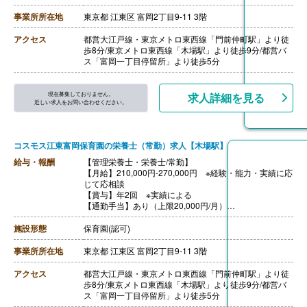
事業所所在地
東京都 江東区 富岡2丁目9-11 3階
アクセス
都営大江戸線・東京メトロ東西線「門前仲町駅」より徒
歩8分/東京メトロ東西線「木場駅」より徒歩9分/都営バ
ス「富岡一丁目停留所」より徒歩5分
現在募集しておりません。
求人詳細を見る
近しい求人をお問い合わせください。
コスモス江東富岡保育園の栄養士（常勤）求人【木場駅】
給与・報酬
【管理栄養士・栄養士/常勤】
【月給】210,000円-270,000円 ※経験・能力・実績に応
じて応相談
【賞与】年2回 ※実績による
【通勤手当】あり（上限20,000円/月）
【昇給】あり（年1回）
【退職金】あり
施設形態
保育園(認可)
事業所所在地
東京都 江東区 富岡2丁目9-11 3階
アクセス
都営大江戸線・東京メトロ東西線「門前仲町駅」より徒
歩8分/東京メトロ東西線「木場駅」より徒歩9分/都営バ
ス「富岡一丁目停留所」より徒歩5分