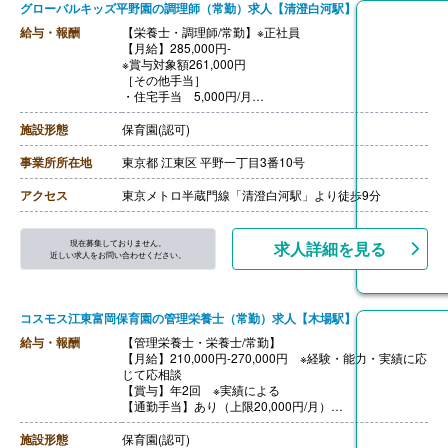
グローバルキッズ平野園の調理師（常勤）求人【清澄白河駅】
給与・報酬
【栄養士・調理師/常勤】※正社員
【月給】285,000円-
※賞与対象額261,000円
［その他手当］
・住宅手当 5,000円/月
※寮・借り上げ住宅を利用されない方のみ
・子ども手当 5,000円/月※支給条件あり
施設形態
保育園(認可)
【賞与】年2回（計2.00ヶ月分）※2025年度実績（6月・
12月）
事業所所在地
東京都 江東区 平野一丁目3番10号
一時金 ※2025年度実績（3月）
※年度末に配属園ごとの補助金残額を精算支
アクセス
東京メトロ半蔵門線「清澄白河駅」より徒歩9分
給。支給額は勤務実績や評価等に応じて変動。
【通勤手当】あり（全額支給）※規定あり
【昇給】年1回（4月）※2025年度実績
現在募集しておりません。
求人詳細を見る
【退職金】あり
近しい求人をお問い合わせください。
コスモス江東富岡保育園の管理栄養士（常勤）求人【木場駅】
給与・報酬
【管理栄養士・栄養士/常勤】
【月給】210,000円-270,000円 ※経験・能力・実績に応
じて応相談
【賞与】年2回 ※実績による
【通勤手当】あり（上限20,000円/月）
【昇給】あり（年1回）
【退職金】あり
施設形態
保育園(認可)