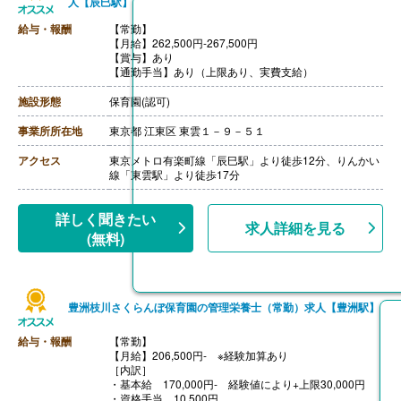
人【辰巳駅】
給与・報酬
【常勤】
【月給】262,500円-267,500円
【賞与】あり
【通勤手当】あり（上限あり、実費支給）
施設形態
保育園(認可)
事業所所在地
東京都 江東区 東雲１－９－５１
アクセス
東京メトロ有楽町線「辰巳駅」より徒歩12分、りんかい
線「東雲駅」より徒歩17分
詳しく聞きたい
求人詳細を見る
(無料)
豊洲枝川さくらんぼ保育園の管理栄養士（常勤）求人【豊洲駅】
給与・報酬
【常勤】
【月給】206,500円- ※経験加算あり
［内訳］
・基本給 170,000円- 経験値により+上限30,000円
・資格手当 10,500円