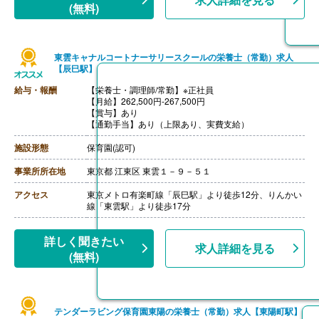
(無料)
東雲キャナルコートナーサリースクールの栄養士（常勤）求人
【辰巳駅】
給与・報酬
【栄養士・調理師/常勤】※正社員
【月給】262,500円-267,500円
【賞与】あり
【通勤手当】あり（上限あり、実費支給）
施設形態
保育園(認可)
事業所所在地
東京都 江東区 東雲１－９－５１
アクセス
東京メトロ有楽町線「辰巳駅」より徒歩12分、りんかい
線「東雲駅」より徒歩17分
詳しく聞きたい
求人詳細を見る
(無料)
テンダーラビング保育園東陽の栄養士（常勤）求人【東陽町駅】