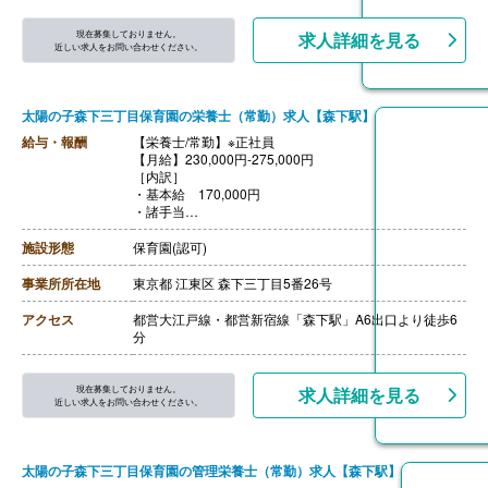
現在募集しておりません。
求人詳細を見る
近しい求人をお問い合わせください。
太陽の子森下三丁目保育園の栄養士（常勤）求人【森下駅】
給与・報酬
【栄養士/常勤】※正社員
【月給】230,000円-275,000円
［内訳］
・基本給 170,000円
・諸手当
［その他手当］
・処遇改善2手当 5,000円- ※キャリアアップ研修の受
施設形態
保育園(認可)
講・修了証の提出で支給
・処遇改善3手当 ※今年度標準金額にて算出（年度毎に
事業所所在地
東京都 江東区 森下三丁目5番26号
金額変動の可能性、および標準金額を下回る場合あり）
・時間外手当
アクセス
都営大江戸線・都営新宿線「森下駅」A6出口より徒歩6
・皆勤手当 60,000円
分
・栄養士技能向上手当 3,000円-15,000円
・住宅手当（賃貸契約者且つ世帯主）
・ひとり親手当 5,000円/月
現在募集しておりません。
求人詳細を見る
・ひとり親特別応援手当 50,000円×2回/年（小学生以
近しい求人をお問い合わせください。
下の子どもがいる方が対象）
※自治体の制度変更等により、一部手当が変更される可
能性あり
太陽の子森下三丁目保育園の管理栄養士（常勤）求人【森下駅】
【賞与】年2回（計3.00ヶ月分）※7月・12月