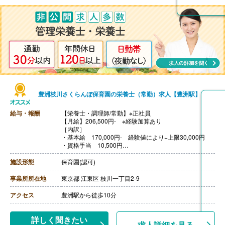
豊洲枝川さくらんぼ保育園の栄養士（常勤）求人【豊洲駅】
給与・報酬
【栄養士・調理師/常勤】※正社員
【月給】206,500円- ※経験加算あり
［内訳］
・基本給 170,000円- 経験値により+上限30,000円
・資格手当 10,500円
・地域手当 15,000円
・食事補助 1,000円
施設形態
保育園(認可)
・調整給 10,000円
・日曜日祝日手当 5,000円/回
事業所所在地
東京都 江東区 枝川一丁目2-9
【賞与】年2回（計4.00ヶ月分）※前年度実績
【通勤手当】あり(上限30,000円/月)
アクセス
豊洲駅から徒歩10分
【昇給】年1回
【退職金】あり
詳しく聞きたい
求人詳細を見る