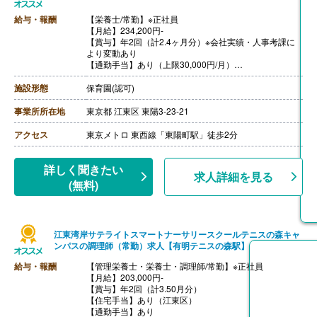
給与・報酬
【栄養士/常勤】※正社員
【月給】234,200円-
【賞与】年2回（計2.4ヶ月分）※会社実績・人事考課に
より変動あり
【通勤手当】あり（上限30,000円/月）
【昇給】あり（1月あたり3,000円-10,600円）※会社実
績・人事考課により変動あり
施設形態
保育園(認可)
【退職金】あり（勤続5年以上）
事業所所在地
東京都 江東区 東陽3-23-21
アクセス
東京メトロ 東西線「東陽町駅」徒歩2分
詳しく聞きたい
求人詳細を見る
(無料)
江東湾岸サテライトスマートナーサリースクールテニスの森キャ
ンパスの調理師（常勤）求人【有明テニスの森駅】
給与・報酬
【管理栄養士・栄養士・調理師/常勤】※正社員
【月給】203,000円-
【賞与】年2回（計3.50月分）
【住宅手当】あり（江東区）
【通勤手当】あり