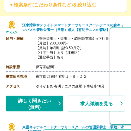
▼検索条件(こだわり条件など)を絞り込む
江東湾岸サテライトスマートナーサリースクールテニスの森キャ
ンパスの管理栄養士（常勤）求人【有明テニスの森駅】
給与・報酬
【管理栄養士・栄養士・調理師/常勤】※正社員
【月給】203,000円-
【賞与】年2回（計3.50月分）
【住宅手当】あり（江東区）
【通勤手当】あり
施設形態
保育園(認可)
事業所所在地
東京都 江東区 有明１－５－２２
アクセス
ゆりかもめ 有明テニスの森駅 下車徒歩18分
詳しく聞きたい
求人詳細を見る
(無料)
東雲キャナルコートナーサリースクールの管理栄養士（常勤）求