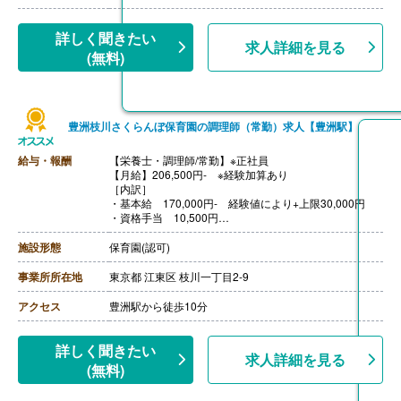
詳しく聞きたい
求人詳細を見る
(無料)
豊洲枝川さくらんぼ保育園の調理師（常勤）求人【豊洲駅】
給与・報酬
【栄養士・調理師/常勤】※正社員
【月給】206,500円- ※経験加算あり
［内訳］
・基本給 170,000円- 経験値により+上限30,000円
・資格手当 10,500円
・地域手当 15,000円
・食事補助 1,000円
施設形態
保育園(認可)
・調整給 10,000円
・日曜日祝日手当 5,000円/回
事業所所在地
東京都 江東区 枝川一丁目2-9
【賞与】年2回（計4.00ヶ月分）※前年度実績
【通勤手当】あり(上限30,000円/月)
アクセス
豊洲駅から徒歩10分
【昇給】年1回
【退職金】あり
詳しく聞きたい
求人詳細を見る
(無料)