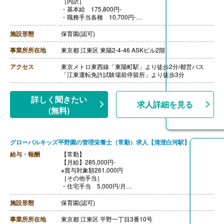
［内訳］
・基本給 175,800円‐
・職務手当各種 10,700円‐
・地域手当 18,000円‐
・処遇改善手当 39,500円‐
施設形態
保育園(認可)
［その他手当］
・残業手当 ※法定通り支給
事業所所在地
東京都 江東区 東陽2-4-46 ASKビル2階
【賞与】年2回 ※個人の評価に応じて
【通勤手当】あり（上限25,000円/月）
アクセス
東京メトロ東西線「東陽町駅」より徒歩2分/都営バス
【昇給】あり ※会社の業績、個人の評価に応じて
「江東運転免許試験場前停留所」より徒歩3分
【退職金】あり
詳しく聞きたい
求人詳細を見る
(無料)
グローバルキッズ平野園の管理栄養士（常勤）求人【清澄白河駅】
給与・報酬
【常勤】
【月給】285,000円-
※賞与対象額261,000円
［その他手当］
・住宅手当 5,000円/月
※寮・借り上げ住宅を利用されない方のみ
・子ども手当 5,000円/月※支給条件あり
施設形態
保育園(認可)
【賞与】年2回（計2.00ヶ月分）※2025年度実績（6月・
12月）
事業所所在地
東京都 江東区 平野一丁目3番10号