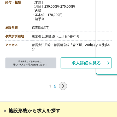
【通勤手当】あり（上限40,000円/月）
給与・報酬
【常勤】
※6ヶ月定期支給の場合は上限216,000円
【月給】230,000円-275,000円
【昇給】あり（年1回）※本人評価、会社業績による
［内訳］
【退職金】あり
・基本給 170,000円
・諸手当
［その他手当］
・処遇改善2手当 5,000円- ※キャリアアップ研修の受
施設形態
保育園(認可)
講・修了証の提出で支給
・処遇改善3手当 ※今年度標準金額にて算出（年度毎に
事業所所在地
東京都 江東区 森下三丁目5番26号
金額変動の可能性、および標準金額を下回る場合あり）
・時間外手当
アクセス
都営大江戸線・都営新宿線「森下駅」A6出口より徒歩6
・皆勤手当 60,000円
分
・栄養士技能向上手当 3,000円-15,000円
・住宅手当（賃貸契約者且つ世帯主）
・ひとり親手当 5,000円/月
現在募集しておりません。
求人詳細を見る
・ひとり親特別応援手当 50,000円×2回/年（小学生以
近しい求人をお問い合わせください。
下の子どもがいる方が対象）
※自治体の制度変更等により、一部手当が変更される可
能性あり
【賞与】年2回（計3.00ヶ月分）※7月・12月
1
2
【通勤手当】あり（上限40,000円/月）
※6ヶ月定期支給の場合は上限216,000円
【昇給】あり（年1回）※本人評価、会社業績による
【退職金】あり
施設形態から求人を探す