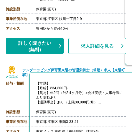
・地域手当 15,000円
・食事補助 1,000円
施設形態
保育園(認可)
・調整給 10,000円
・日曜日祝日手当 5,000円/回
事業所所在地
東京都 江東区 枝川一丁目2-9
【賞与】年2回（計4.00ヶ月分）※前年度実績
【通勤手当】あり(上限30,000円/月)
アクセス
豊洲駅から徒歩10分
【昇給】年1回
【退職金】あり
詳しく聞きたい
求人詳細を見る
(無料)
テンダーラビング保育園東陽の管理栄養士（常勤）求人【東陽町
駅】
給与・報酬
【常勤】
【月給】234,200円-
【賞与】年2回（計2.4ヶ月分）※会社実績・人事考課に
より変動あり
【通勤手当】あり（上限30,000円/月）
【昇給】あり（1月あたり3,000円-10,600円）※会社実
績・人事考課により変動あり
施設形態
保育園(認可)
【退職金】あり（勤続5年以上）
事業所所在地
東京都 江東区 東陽3-23-21
アクセス
東京メトロ 東西線「東陽町駅」徒歩2分