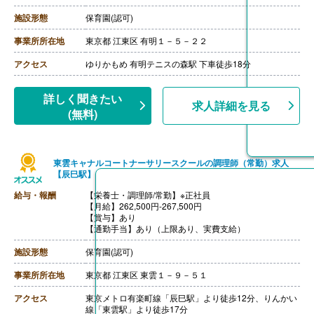
施設形態
保育園(認可)
事業所所在地
東京都 江東区 有明１－５－２２
アクセス
ゆりかもめ 有明テニスの森駅 下車徒歩18分
詳しく聞きたい
求人詳細を見る
(無料)
東雲キャナルコートナーサリースクールの調理師（常勤）求人
【辰巳駅】
給与・報酬
【栄養士・調理師/常勤】※正社員
【月給】262,500円-267,500円
【賞与】あり
【通勤手当】あり（上限あり、実費支給）
施設形態
保育園(認可)
事業所所在地
東京都 江東区 東雲１－９－５１
アクセス
東京メトロ有楽町線「辰巳駅」より徒歩12分、りんかい
線「東雲駅」より徒歩17分