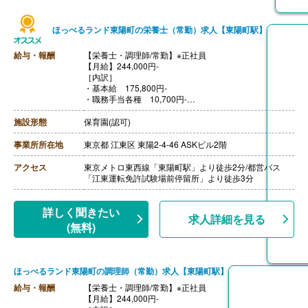
ほっぺるランド東陽町の栄養士（常勤）求人【東陽町駅】
給与・報酬
【栄養士・調理師/常勤】※正社員
【月給】244,000円‐
［内訳］
・基本給 175,800円‐
・職務手当各種 10,700円‐
・地域手当 18,000円‐
・処遇改善手当 39,500円‐
施設形態
保育園(認可)
［その他手当］
・残業手当 ※法定通り支給
事業所所在地
東京都 江東区 東陽2-4-46 ASKビル2階
【賞与】年2回 ※個人の評価に応じて
【通勤手当】あり（上限25,000円/月）
アクセス
東京メトロ東西線「東陽町駅」より徒歩2分/都営バス
【昇給】あり ※会社の業績、個人の評価に応じて
「江東運転免許試験場前停留所」より徒歩3分
【退職金】あり
詳しく聞きたい
求人詳細を見る
(無料)
ほっぺるランド東陽町の調理師（常勤）求人【東陽町駅】
給与・報酬
【栄養士・調理師/常勤】※正社員
【月給】244,000円‐