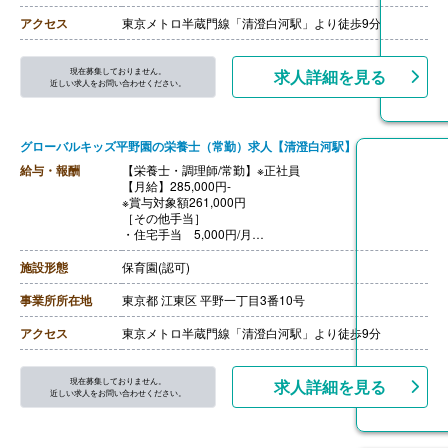
一時金 ※2025年度実績（3月）
※年度末に配属園ごとの補助金残額を精算支
アクセス
東京メトロ半蔵門線「清澄白河駅」より徒歩9分
給。支給額は勤務実績や評価等に応じて変動。
【通勤手当】あり（全額支給）※規定あり
【昇給】年1回（4月）※2025年度実績
現在募集しておりません。
求人詳細を見る
【退職金】あり
近しい求人をお問い合わせください。
グローバルキッズ平野園の栄養士（常勤）求人【清澄白河駅】
給与・報酬
【栄養士・調理師/常勤】※正社員
【月給】285,000円-
※賞与対象額261,000円
［その他手当］
・住宅手当 5,000円/月
※寮・借り上げ住宅を利用されない方のみ
・子ども手当 5,000円/月※支給条件あり
施設形態
保育園(認可)
【賞与】年2回（計2.00ヶ月分）※2025年度実績（6月・
12月）
事業所所在地
東京都 江東区 平野一丁目3番10号
一時金 ※2025年度実績（3月）
※年度末に配属園ごとの補助金残額を精算支
アクセス
東京メトロ半蔵門線「清澄白河駅」より徒歩9分
給。支給額は勤務実績や評価等に応じて変動。
【通勤手当】あり（全額支給）※規定あり
【昇給】年1回（4月）※2025年度実績
現在募集しておりません。
求人詳細を見る
【退職金】あり
近しい求人をお問い合わせください。