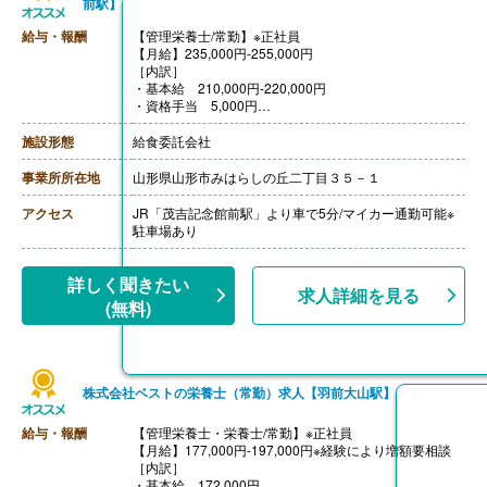
前駅】
給与・報酬
【管理栄養士/常勤】※正社員
【月給】235,000円-255,000円
［内訳］
・基本給 210,000円-220,000円
・資格手当 5,000円
・固定残業代 20,000円-30,000円
※固定残業代は「業務手当」として、12-18時間相当分を
施設形態
給食委託会社
支給。超過分は別途支給。
【賞与】年2回（計2.00ヶ月分）※前年度実績
事業所所在地
山形県山形市みはらしの丘二丁目３５－１
【通勤手当】あり（上限11,000円/月）
【昇給】あり（1月あたり5,000円）※前年度実績
アクセス
JR「茂吉記念館前駅」より車で5分/マイカー通勤可能※
【退職金】あり※勤続5年以上
駐車場あり
詳しく聞きたい
求人詳細を見る
(無料)
株式会社ベストの栄養士（常勤）求人【羽前大山駅】
給与・報酬
【管理栄養士・栄養士/常勤】※正社員
【月給】177,000円-197,000円※経験により増額要相談
［内訳］
・基本給 172,000円