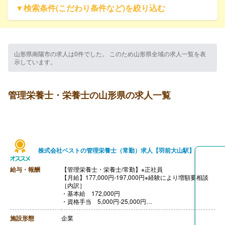
▼検索条件(こだわり条件など)を絞り込む
山形県南陽市の求人は0件でした。 このため山形県全域の求人一覧を表
示しています。
管理栄養士・栄養士の山形県の求人一覧
株式会社ベストの管理栄養士（常勤）求人【羽前大山駅】
給与・報酬
【管理栄養士・栄養士/常勤】※正社員
【月給】177,000円-197,000円※経験により増額要相談
［内訳］
・基本給 172,000円
・資格手当 5,000円‐25,000円
※管理栄養士保有で25,000円支給
【賞与】年2回（計2.10ヶ月分）※前年度実績
施設形態
企業