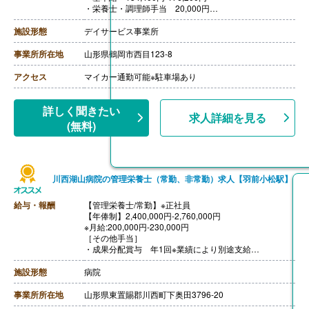
・栄養士・調理師手当 20,000円
・調理員手当 0円-10,000円
【賞与】年2回（計2.50ヶ月分）※前年度実績
施設形態
デイサービス事業所
【通勤手当】あり（上限30,000円/月）※通勤距離3km以
上対象
事業所所在地
山形県鶴岡市西目123-8
【昇給】あり（1月あたり0円-4,000円）※前年度実績
【退職金】なし
アクセス
マイカー通勤可能※駐車場あり
++++++++++++++++++++
【管理栄養士・栄養士・調理師/非常勤】
【時給】1,032円
詳しく聞きたい
求人詳細を見る
【通勤手当】あり※通勤距離3km以上対象
(無料)
川西湖山病院の管理栄養士（常勤、非常勤）求人【羽前小松駅】
給与・報酬
【管理栄養士/常勤】※正社員
【年俸制】2,400,000円‐2,760,000円
※月給:200,000円-230,000円
［その他手当］
・成果分配賞与 年1回※業績により別途支給
【賞与】年1回（50,000円-170,000円分）※前年度実績
【通勤手当】あり（上限36,000円/月）
施設形態
病院
【昇給】あり（1月あたり800円-2,400円）※前年度実績
【退職金】あり※勤続年数不問
事業所所在地
山形県東置賜郡川西町下奥田3796-20