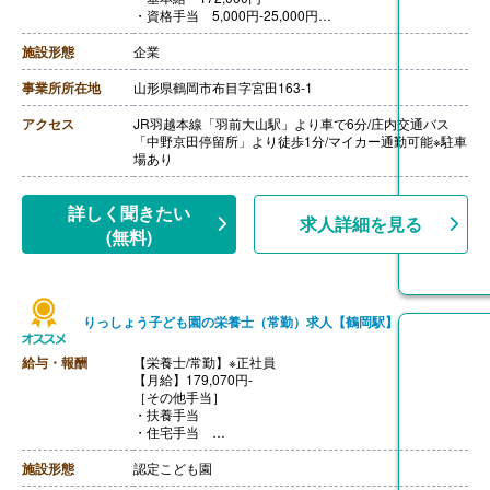
・資格手当 5,000円‐25,000円
※管理栄養士保有で25,000円支給
【賞与】年2回（計2.10ヶ月分）※前年度実績
施設形態
企業
【通勤手当】あり（上限30,000円/月）
【昇給】あり（1月あたり1,900円-10,000円）※前年度実
事業所所在地
山形県鶴岡市布目字宮田163‐1
績
【退職金】あり※退職金共済加入
アクセス
JR羽越本線「羽前大山駅」より車で6分/庄内交通バス
「中野京田停留所」より徒歩1分/マイカー通勤可能※駐車
場あり
詳しく聞きたい
求人詳細を見る
(無料)
りっしょう子ども園の栄養士（常勤）求人【鶴岡駅】
給与・報酬
【栄養士/常勤】※正社員
【月給】179,070円-
［その他手当］
・扶養手当
・住宅手当
・時間外手当
※一定の条件を満たす場合
施設形態
認定こども園
【賞与】年2回（計3ヶ月分）※初年度 2年目以降は最大