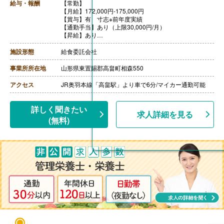
給与・報酬
【常勤】
【月給】172,000円-175,000円
【賞与】有 寸志※前年度実績
【通勤手当】あり（上限30,000円/月）
【昇給】あり
【退職金】あり
施設形態
給食委託会社
事業所所在地
山形県東置賜郡高畠町相森550
アクセス
JR奥羽本線「高畠駅」より車で6分/マイカー通勤可能
詳しく聞きたい
求人詳細を見る
(無料)