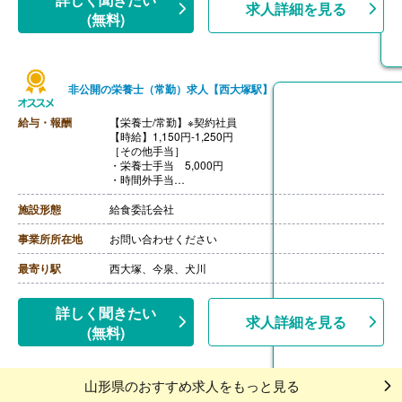
求人詳細を見る
(無料)
非公開の栄養士（常勤）求人【西大塚駅】
給与・報酬
【栄養士/常勤】※契約社員
【時給】1,150円-1,250円
［その他手当］
・栄養士手当 5,000円
・時間外手当
・休日出勤手当
【賞与】あり
施設形態
給食委託会社
【通勤手当】あり
事業所所在地
お問い合わせください
最寄り駅
西大塚、今泉、犬川
詳しく聞きたい
求人詳細を見る
(無料)
山形県のおすすめ求人をもっと見る