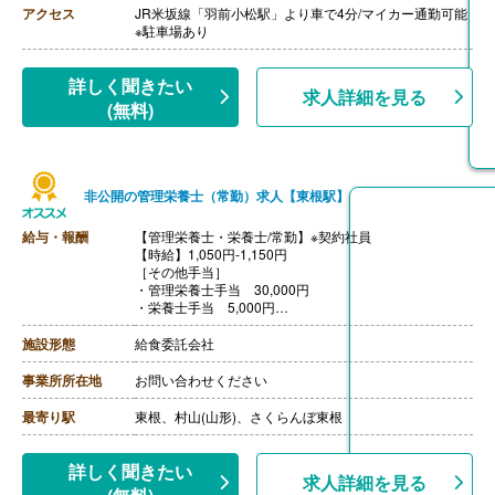
アクセス
JR米坂線「羽前小松駅」より車で4分/マイカー通勤可能
※駐車場あり
詳しく聞きたい
求人詳細を見る
(無料)
非公開の管理栄養士（常勤）求人【東根駅】
給与・報酬
【管理栄養士・栄養士/常勤】※契約社員
【時給】1,050円‐1,150円
［その他手当］
・管理栄養士手当 30,000円
・栄養士手当 5,000円
・調理師手当 5,000円
・衛生管理者手当 5,000円
施設形態
給食委託会社
・リーダー手当 4,000円
・チーフ手当 15,000円-30,000円
事業所所在地
お問い合わせください
・セカンドチーフ手当 10,000円
・配偶者手当 5,000円（世帯主に限る）
最寄り駅
東根、村山(山形)、さくらんぼ東根
・扶養手当 3,000円
・正月手当 最大4,000円/日
【賞与】あり
詳しく聞きたい
求人詳細を見る
【通勤手当】あり（全額支給）※2km以上