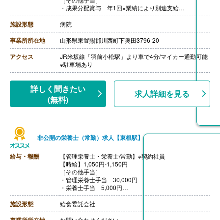
・成果分配賞与 年1回※業績により別途支給
【賞与】年1回（50,000円-170,000円分）※前年度実績
【通勤手当】あり（上限36,000円/月）
施設形態
病院
【昇給】あり（1月あたり800円-2,400円）※前年度実績
【退職金】あり※勤続年数不問
事業所所在地
山形県東置賜郡川西町下奥田3796-20
アクセス
JR米坂線「羽前小松駅」より車で4分/マイカー通勤可能
※駐車場あり
詳しく聞きたい
求人詳細を見る
(無料)
非公開の栄養士（常勤）求人【東根駅】
給与・報酬
【管理栄養士・栄養士/常勤】※契約社員
【時給】1,050円‐1,150円
［その他手当］
・管理栄養士手当 30,000円
・栄養士手当 5,000円
・調理師手当 5,000円
・衛生管理者手当 5,000円
施設形態
給食委託会社
・リーダー手当 4,000円
・チーフ手当 15,000円-30,000円
事業所所在地
お問い合わせください