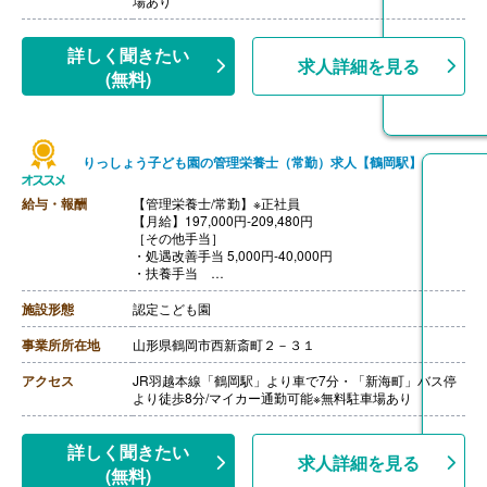
場あり
詳しく聞きたい
求人詳細を見る
(無料)
りっしょう子ども園の管理栄養士（常勤）求人【鶴岡駅】
給与・報酬
【管理栄養士/常勤】※正社員
【月給】197,000円-209,480円
［その他手当］
・処遇改善手当 5,000円-40,000円
・扶養手当
・住宅手当
・時間外手当
施設形態
認定こども園
※一定の条件を満たす場合
【賞与】年2回（計3ヶ月分）※初年度
事業所所在地
山形県鶴岡市西新斎町２－３１
2年目以降は最大4.40ヶ月分
【通勤手当】あり（上限17,600円/月）※片道2km以上か
アクセス
JR羽越本線「鶴岡駅」より車で7分・「新海町」バス停
ら支給
より徒歩8分/マイカー通勤可能※無料駐車場あり
【昇給】あり
詳しく聞きたい
求人詳細を見る
(無料)