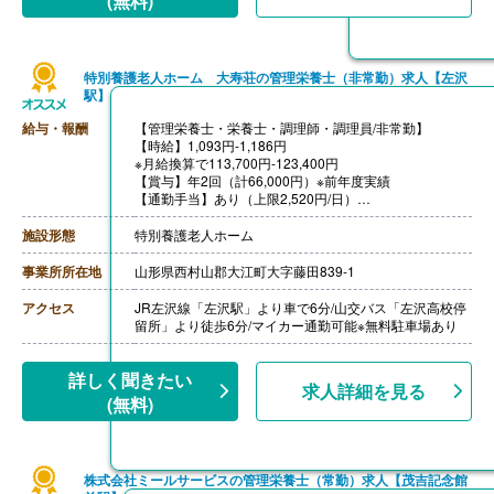
(無料)
【昇給】あり
特別養護老人ホーム 大寿荘の管理栄養士（非常勤）求人【左沢
駅】
給与・報酬
【管理栄養士・栄養士・調理師・調理員/非常勤】
【時給】1,093円-1,186円
※月給換算で113,700円-123,400円
【賞与】年2回（計66,000円）※前年度実績
【通勤手当】あり（上限2,520円/日）
【昇給】あり（1月あたり1,600円-）※前年度実績
【退職金】なし
施設形態
特別養護老人ホーム
事業所所在地
山形県西村山郡大江町大字藤田839-1
アクセス
JR左沢線「左沢駅」より車で6分/山交バス「左沢高校停
留所」より徒歩6分/マイカー通勤可能※無料駐車場あり
詳しく聞きたい
求人詳細を見る
(無料)
株式会社ミールサービスの管理栄養士（常勤）求人【茂吉記念館