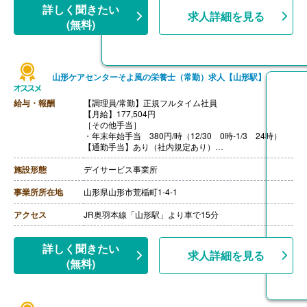
詳しく聞きたい
求人詳細を見る
(無料)
山形ケアセンターそよ風の栄養士（常勤）求人【山形駅】
給与・報酬
【調理員/常勤】正規フルタイム社員
【月給】177,504円
［その他手当］
・年末年始手当 380円/時（12/30 0時-1/3 24時）
【通勤手当】あり（社内規定あり）
【賞与】あり（年2回寸志）
【昇給】年1回（4月）
施設形態
デイサービス事業所
【特別報酬（年1回）】厨房職:平均267,000円（2025年6
月支給実績）
事業所所在地
山形県山形市荒楯町1-4-1
※職種、雇用形態、在籍期間、会社の業績等によって支
給額は異なる。
アクセス
JR奥羽本線「山形駅」より車で15分
【退職金】なし
詳しく聞きたい
求人詳細を見る
(無料)