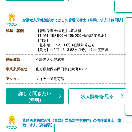
介護老人保健施設かけはしの管理栄養士（常勤）求人【鶴岡駅】
給与・報酬
【管理栄養士/常勤】※正社員
【月給】162,900円-185,200円※経験加算あり
［内訳］
・基本給 162,900円-※経験加算あり
【賞与】年2回（計 3.82ヶ月分）※前年度実績
【通勤手当】あり（上限22,000円/月）
【昇給】あり（1月あたり2.00％）※前年度実績
施設形態
介護老人保健施設
【退職金】あり※勤続6年以上
事業所所在地
山形県鶴岡市民田字代家田100-1
アクセス
マイカー通勤可能
詳しく聞きたい
求人詳細を見る
(無料)
葉隠勇進株式会社（高畠町立高畠中学校内）の管理栄養士（常
勤）求人【高畠駅】