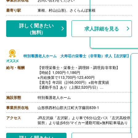
・セカンドチーフ手当 10,000円
・配偶者手当 5,000円（世帯主に限る）
最寄り駅
東根、村山(山形)、さくらんぼ東根
・扶養手当 3,000円
・正月手当 最大4,000円/日
【賞与】あり
詳しく聞きたい
求人詳細を見る
【通勤手当】あり（全額支給）※2km以上
(無料)
【昇給】あり
特別養護老人ホーム 大寿荘の栄養士（非常勤）求人【左沢駅】
給与・報酬
【管理栄養士・栄養士・調理師・調理員/非常勤】
【時給】1,093円-1,186円
※月給換算で113,700円-123,400円
【賞与】年2回（計66,000円）※前年度実績
【通勤手当】あり（上限2,520円/日）
【昇給】あり（1月あたり1,600円-）※前年度実績
【退職金】なし
施設形態
特別養護老人ホーム
事業所所在地
山形県西村山郡大江町大字藤田839-1
アクセス
JR左沢線「左沢駅」より車で6分/山交バス「左沢高校停
留所」より徒歩6分/マイカー通勤可能※無料駐車場あり
詳しく聞きたい