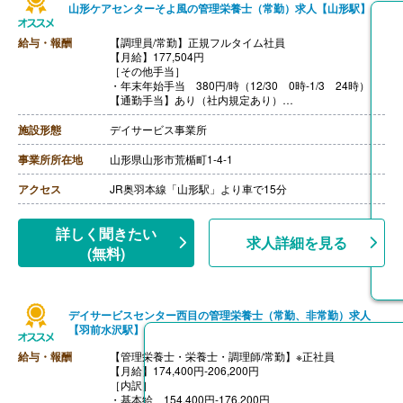
山形ケアセンターそよ風の管理栄養士（常勤）求人【山形駅】
給与・報酬
【調理員/常勤】正規フルタイム社員
【月給】177,504円
［その他手当］
・年末年始手当 380円/時（12/30 0時-1/3 24時）
【通勤手当】あり（社内規定あり）
【賞与】あり（年2回寸志）
【昇給】年1回（4月）
施設形態
デイサービス事業所
【特別報酬（年1回）】厨房職:平均267,000円（2025年6
月支給実績）
事業所所在地
山形県山形市荒楯町1-4-1
※職種、雇用形態、在籍期間、会社の業績等によって支
給額は異なる。
アクセス
JR奥羽本線「山形駅」より車で15分
【退職金】なし
詳しく聞きたい
求人詳細を見る
(無料)
デイサービスセンター西目の管理栄養士（常勤、非常勤）求人
【羽前水沢駅】
給与・報酬
【管理栄養士・栄養士・調理師/常勤】※正社員
【月給】174,400円-206,200円
［内訳］
・基本給 154,400円-176,200円