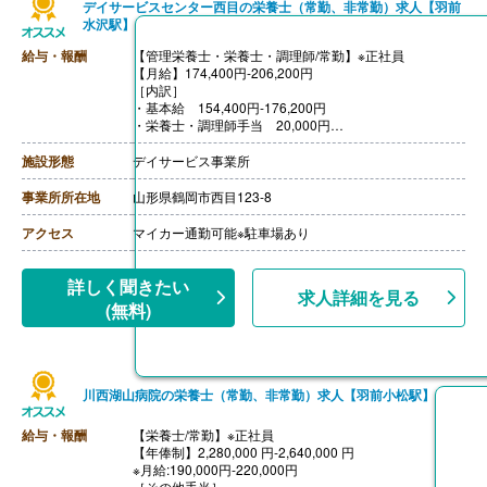
デイサービスセンター西目の栄養士（常勤、非常勤）求人【羽前
水沢駅】
給与・報酬
【管理栄養士・栄養士・調理師/常勤】※正社員
【月給】174,400円-206,200円
［内訳］
・基本給 154,400円-176,200円
・栄養士・調理師手当 20,000円
・調理員手当 0円-10,000円
【賞与】年2回（計2.50ヶ月分）※前年度実績
施設形態
デイサービス事業所
【通勤手当】あり（上限30,000円/月）※通勤距離3km以
上対象
事業所所在地
山形県鶴岡市西目123-8
【昇給】あり（1月あたり0円-4,000円）※前年度実績
【退職金】なし
アクセス
マイカー通勤可能※駐車場あり
++++++++++++++++++++
【管理栄養士・栄養士・調理師/非常勤】
【時給】1,032円
詳しく聞きたい
求人詳細を見る
【通勤手当】あり※通勤距離3km以上対象
(無料)
川西湖山病院の栄養士（常勤、非常勤）求人【羽前小松駅】
給与・報酬
【栄養士/常勤】※正社員
【年俸制】2,280,000 円-2,640,000 円
※月給:190,000円-220,000円
［その他手当］