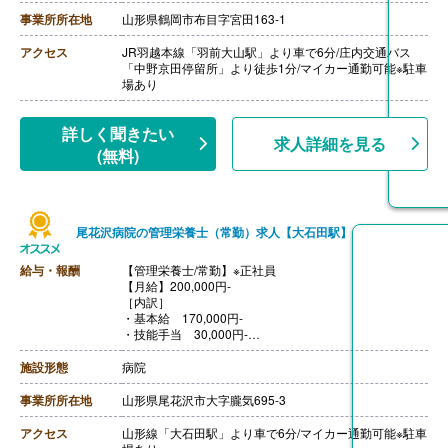
【通勤手当】あり（上限30,000円/月）
【昇給】あり（1月あたり1,900円-10,000円）※前年度実
事業所所在地
山形県鶴岡市布目字宮田163‐1
績
【退職金】あり※退職金共済加入
アクセス
JR羽越本線「羽前大山駅」より車で6分/庄内交通バス
「中野京田停留所」より徒歩1分/マイカー通勤可能※駐車
場あり
詳しく聞きたい
求人詳細を見る
(無料)
尾花沢病院の管理栄養士（常勤）求人【大石田駅】
給与・報酬
【管理栄養士/常勤】※正社員
【月給】200,000円-
［内訳］
・基本給 170,000円-
・技能手当 30,000円-
［その他手当］
・住宅手当
施設形態
病院
【賞与】年2回（計2.90ヶ月分）※前年度実績
【通勤手当】あり（上限なし）
事業所所在地
山形県尾花沢市大字朧気695-3
【昇給】あり
【退職金】あり※勤続3年以上
アクセス
山形線「大石田駅」より車で6分/マイカー通勤可能※駐車