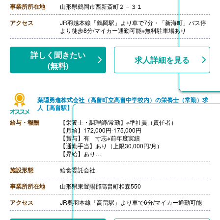
4.40ヶ月分
事業所所在地
山形県鶴岡市西新斎町２－３１
【通勤手当】あり（上限17,600円/月）※片道2km以上か
ら支給
アクセス
JR羽越本線「鶴岡駅」より車で7分・「新海町」バス停
【昇給】あり
より徒歩8分/マイカー通勤可能※無料駐車場あり
詳しく聞きたい
求人詳細を見る
(無料)
葉隠勇進株式会社（高畠町立高畠中学校内）の栄養士（常勤）求
人【高畠駅】
給与・報酬
【栄養士・調理師/常勤】※準社員（責任者）
【月給】172,000円-175,000円
【賞与】有 寸志※前年度実績
【通勤手当】あり（上限30,000円/月）
【昇給】あり
【退職金】あり
施設形態
給食委託会社
事業所所在地
山形県東置賜郡高畠町相森550
アクセス
JR奥羽本線「高畠駅」より車で6分/マイカー通勤可能