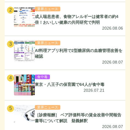
業界ニュース
2
成人喘息患者、食物アレルギーは健常者の約4
倍！おいしい健康の共同研究で判明
2026.08.06
業界ニュース
3
AI料理アプリ利用で2型糖尿病の血糖管理改善を
確認
2026.08.07
食中毒
4
東京・八王子の保育園で64人が食中毒
2026.07.21
業界ニュース
5
［診療報酬］ ベア評価料等の賃金改善中間報告
書等について解説 疑義解釈
2026.08.07