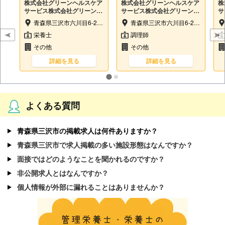
株式会社グリーンヘルスケア
株式会社グリーンヘルスケア
株
サービス株式会社グリーンヘ
サービス株式会社グリーンヘ
サ
ルスケアサービス（特養ひば
ルスケアサービス（特養ひば
ル
青森県三沢市六川目6-28-6
青森県三沢市六川目6-28-6
り苑内）
り苑内）
り
栄養士
調理師
その他
その他
詳細を見る
詳細を見る
よくある質問
青森県三沢市の掲載求人は何件ありますか？
青森県三沢市で求人掲載の多い施設形態はなんですか？
面接ではどのようなことを聞かれるのですか？
非公開求人とはなんですか？
個人情報が外部に漏れることはありませんか？