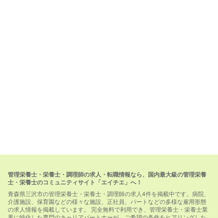
管理栄養士・栄養士・調理師の求人・転職情報なら、国内最大級の管理栄養
士・栄養士のコミュニティサイト「エイチエ」へ！
青森県三沢市の管理栄養士・栄養士・調理師の求人4件を掲載中です。病院、
介護施設、保育園などの様々な施設、正社員、パートなどの多様な雇用形態
の求人情報を掲載しています。 完全無料で利用でき、管理栄養士・栄養士業
界に特化した専門のキャリアパートナーが、ご希望の条件をヒアリングした