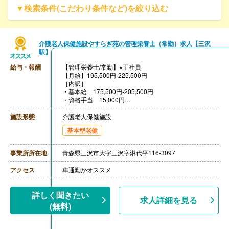
▼検索条件(こだわり条件など)を絞り込む
介護老人保健施設やすらぎ苑の管理栄養士（常勤）求人【三沢
駅】
給与・報酬
【管理栄養士/常勤】※正社員
【月給】195,500円-225,500円
［内訳］
・基本給 175,500円-205,500円
・資格手当 15,000円
・処遇改善支援手当 5,000円
［その他手当］
施設形態
介護老人保健施設
・日直手当 4,000円/回（日曜日・祝日勤務した場合に
基本型老健
支給）
・家族手当、住居手当（上限25,000円）あり
※基本給は経歴換算あり
事業所所在地
青森県三沢市大字三沢字淋代平116-3097
※賃金は、当月末日払いです
【賞与】年2回（計2.60ヶ月分）※前年度実績
アクセス
車通勤がオススメ
【通勤手当】あり（上限22,000円/月）
【昇給】あり（1月あたり1,500円-2,500円）※前年度実
績
詳しく聞きたい
【退職金】あり※勤続2年以上
求人詳細を見る
(無料)