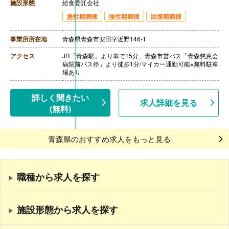
【賞与】年1回（計0.80ヶ月分）※前年度実績
施設形態
給食委託会社
【通勤手当】あり（上限20,700円/月）
急性期病棟
慢性期病棟
回復期病棟
【昇給】あり（1月あたり1.02％-）※前年度実績
【退職金】あり※勤続年数不問
事業所所在地
青森県青森市安田字近野146-1
アクセス
JR「青森駅」より車で15分、青森市営バス「青森慈恵会
病院前バス停」より徒歩1分/マイカー通勤可能※無料駐車
場あり
詳しく聞きたい
求人詳細を見る
(無料)
青森県のおすすめ求人をもっと見る
職種から求人を探す
施設形態から求人を探す