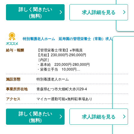
詳しく聞きたい
求人詳細を見る
(無料)
特別養護老人ホーム 延寿園の管理栄養士（常勤）求人
給与・報酬
【管理栄養士/常勤】※準職員
【月給】230,000円-290,000円
［内訳］
・基本給 220,000円-280,000円
・栄養士手当 10,000円
【賞与】年2回（計1.85ヶ月分）※前年度実績
【通勤手当】あり（上限15,000円/月）
施設形態
特別養護老人ホーム
【昇給】あり（1月あたり1,730円-5,000円）※前年度実
績
事業所所在地
青森県むつ市大畑町大赤川29-4
【退職金】あり※共済加入
アクセス
マイカー通勤可能※無料駐車場あり
詳しく聞きたい
求人詳細を見る
(無料)