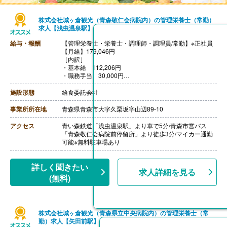
株式会社城ヶ倉観光（青森敬仁会病院内）の管理栄養士（常勤）
求人【浅虫温泉駅】
給与・報酬
【管理栄養士・栄養士・調理師・調理員/常勤】※正社員
【月給】179,046円
［内訳］
・基本給 112,206円
・職務手当 30,000円
・特殊手当 36,840円
【賞与】年1回（計0.80ヶ月分）※前年度実績、業績によ
施設形態
給食委託会社
り変動あり
【通勤手当】あり（上限20,700円/月）
事業所所在地
青森県青森市大字久栗坂字山辺89-10
【昇給】あり（1月あたり1.02%）※前年度実績、業績に
より変動あり
アクセス
青い森鉄道「浅虫温泉駅」より車で5分/青森市営バス
【退職金】あり※選択制退職金制度
「青森敬仁会病院前停留所」より徒歩3分/マイカー通勤
++++++++++++++++++++
可能※無料駐車場あり
【管理栄養士・栄養士・調理師・調理員/常勤】※パート
【月給】176,165円 ※時給制:時給1,029円を月給換算
［内訳］
詳しく聞きたい
求人詳細を見る
・基本給 176,165円
(無料)
【賞与】なし
【通勤手当】あり（上限950円/日）
【昇給】なし ※本人の業務成績や勤続年数によって昇
給の可能性があります。
株式会社城ヶ倉観光（青森県立中央病院内）の管理栄養士（常
【退職金】なし
勤）求人【矢田前駅】