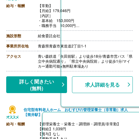
給与・報酬
【常勤】
【月給】179,046円
［内訳］
・基本給 153,000円
・職務手当 10,000円
・特殊手当 16,046円
【賞与】年1回（計0.80ヶ月分）※前年度実績
施設形態
給食委託会社
【通勤手当】あり（上限20,700円/月）
【昇給】あり（1月あたり1.02％-）※前年度実績
事業所所在地
青森県青森市東造道2丁目1-1
【退職金】あり※勤続年数不問
アクセス
青い森鉄道「矢田前駅」より徒歩18分/青森市営バス「県
立中央病院通り」「県立中央病院前」より徒歩1分/マイ
カー通勤可能※無料駐車場あり
詳しく聞きたい
求人詳細を見る
(無料)
住宅型有料老人ホーム おむすびの管理栄養士（非常勤）求人
【筒井駅】
給与・報酬
【管理栄養士・栄養士・調理師・調理員/非常勤】
【時給】1,039円
【賞与】なし
【通勤手当】あり