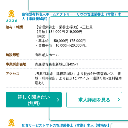
住宅型有料老人ホームアクトリー・リヴの管理栄養士（常勤）求
人【津軽新城駅】
給与・報酬
【管理栄養士・栄養士/常勤】※正社員
【月給】184,000円-219,000円
［内訳］
・基本給 150,000円-175,000円
・資格手当 10,000円-20,000円
・調整手当 21,000円
・職務手当 3,000円
施設形態
有料老人ホーム
【賞与】年2回（計1.30ヶ月分）※前年度実績
【通勤手当】あり
事業所所在地
青森県青森市新城山田425-1
【昇給】あり（1月あたり1,000円-3,000円）※前年度実
績
アクセス
JR奥羽本線「津軽新城駅」より徒歩5分/青森市バス「新
【退職金】あり
城下町停留所」より徒歩1分/マイカー通勤可能※無料駐車
場あり
詳しく聞きたい
求人詳細を見る
(無料)
配食サービストマトの管理栄養士（常勤）求人【林崎駅】