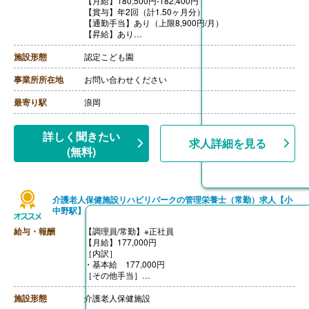
【月給】180,500円-182,400円
【賞与】年2回（計1.50ヶ月分）
【通勤手当】あり（上限8,900円/月）
【昇給】あり
【退職金】あり※勤続1年以上
施設形態
認定こども園
事業所所在地
お問い合わせください
最寄り駅
浪岡
詳しく聞きたい
求人詳細を見る
(無料)
介護老人保健施設リハビリパークの管理栄養士（常勤）求人【小
中野駅】
給与・報酬
【調理員/常勤】※正社員
【月給】177,000円
［内訳］
・基本給 177,000円
［その他手当］
・早番手当 400円/回（月13回程度）
・資格手当 10,000円/月（調理師免許保持者）
施設形態
介護老人保健施設
・住宅手当