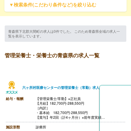
▼検索条件(こだわり条件など)を絞り込む
青森県下北郡大間町の求人は0件でした。 このため青森県全域の求人一
覧を表示しています。
管理栄養士・栄養士の青森県の求人一覧
六ヶ所村医療センターの管理栄養士（常勤）求人
給与・報酬
【管理栄養士/常勤】※正社員
【月給】182,700円-288,550円
［内訳］
・基本給 182,700円-288,550円
【賞与】年2回（計4ヶ月分）※前年度実績
【通勤手当】あり（上限31,600円/月）
【昇給】あり（1月あたり400円-9,300円）※前年度実績
施設形態
診療所