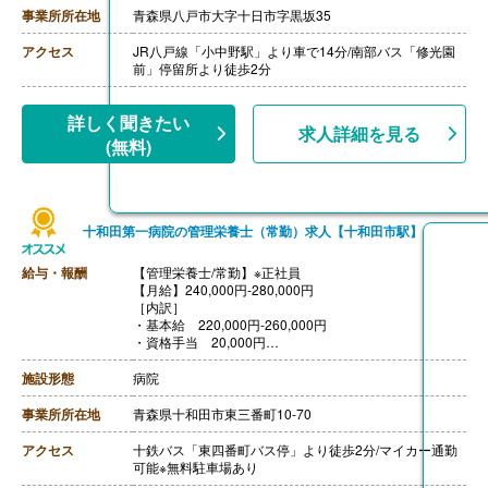
【退職金】あり※勤続1年以上
事業所所在地
青森県八戸市大字十日市字黒坂35
アクセス
JR八戸線「小中野駅」より車で14分/南部バス「修光園
前」停留所より徒歩2分
詳しく聞きたい
求人詳細を見る
(無料)
十和田第一病院の管理栄養士（常勤）求人【十和田市駅】
給与・報酬
【管理栄養士/常勤】※正社員
【月給】240,000円-280,000円
［内訳］
・基本給 220,000円-260,000円
・資格手当 20,000円
【賞与】年2回（計2.80ヶ月分）※前年度実績
【通勤手当】あり（上限18,500円/月）
施設形態
病院
【昇給】あり（1月あたり2,000円-10,000円）※前年度実
績
事業所所在地
青森県十和田市東三番町10-70
【退職金】あり※勤続3年以上
アクセス
十鉄バス「東四番町バス停」より徒歩2分/マイカー通勤
可能※無料駐車場あり