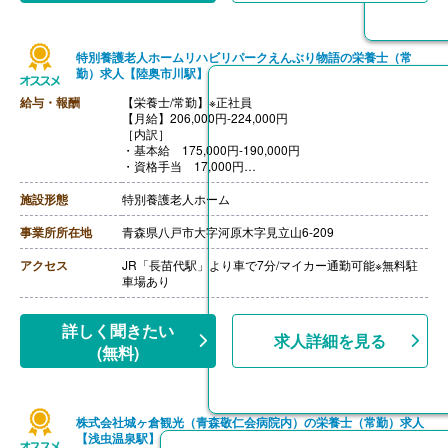
特別養護老人ホームリハビリパークえんぶり物語の栄養士（常
勤）求人【陸奥市川駅】
給与・報酬
【栄養士/常勤】※正社員
【月給】206,000円-224,000円
［内訳］
・基本給 175,000円-190,000円
・資格手当 17,000円
・固定残業代 14,000円-17,000円
［その他手当］
施設形態
特別養護老人ホーム
・精勤手当 5,100円
・住宅手当（該当者）
事業所所在地
青森県八戸市大字河原木字見立山6-209
・扶養手当（該当者）
【賞与】年2回（計200,000円-300,000円）※前年度実績
アクセス
JR「長苗代駅」より車で7分/マイカー通勤可能※無料駐
【通勤手当】あり（上限30,000円/月）
車場あり
【昇給】あり（1月1,000円）※前年度実績
【退職金】なし
詳しく聞きたい
求人詳細を見る
(無料)
株式会社城ヶ倉観光（青森敬仁会病院内）の栄養士（常勤）求人
【浅虫温泉駅】