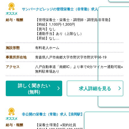
サンパークビレッジの管理栄養士（非常勤）求人
給与・報酬
【管理栄養士・栄養士・調理師・調理員/非常勤】
【時給】1,100円-1,300円
【賞与】なし
【通勤手当】あり（上限なし）
【昇給】なし
【退職金】なし
施設形態
有料老人ホーム
事業所所在地
青森県八戸市南郷大字市野沢字市野沢平56-19
アクセス
八戸自動車道「南郷IC」より車で4分/マイカー通勤可能※
無料駐車場あり
詳しく聞きたい
求人詳細を見る
(無料)
非公開の栄養士（常勤）求人【浪岡駅】
給与・報酬
【栄養士/常勤】※契約社員