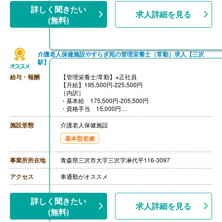
詳しく聞きたい
求人詳細を見る
(無料)
介護老人保健施設やすらぎ苑の管理栄養士（常勤）求人【三沢
駅】
給与・報酬
【管理栄養士/常勤】※正社員
【月給】195,500円-225,500円
［内訳］
・基本給 175,500円-205,500円
・資格手当 15,000円
・処遇改善支援手当 5,000円
［その他手当］
施設形態
介護老人保健施設
・日直手当 4,000円/回（日曜日・祝日勤務した場合に
基本型老健
支給）
・家族手当、住居手当（上限25,000円）あり
※基本給は経歴換算あり
事業所所在地
青森県三沢市大字三沢字淋代平116-3097
※賃金は、当月末日払いです
【賞与】年2回（計2.60ヶ月分）※前年度実績
アクセス
車通勤がオススメ
【通勤手当】あり（上限22,000円/月）
【昇給】あり（1月あたり1,500円-2,500円）※前年度実
績
詳しく聞きたい
【退職金】あり※勤続2年以上
求人詳細を見る
(無料)