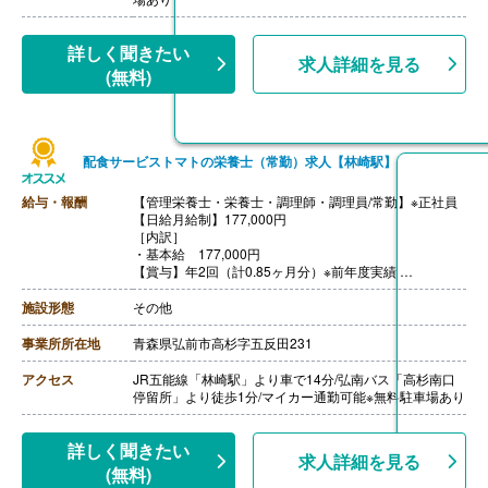
詳しく聞きたい
求人詳細を見る
(無料)
配食サービストマトの栄養士（常勤）求人【林崎駅】
給与・報酬
【管理栄養士・栄養士・調理師・調理員/常勤】※正社員
【日給月給制】177,000円
［内訳］
・基本給 177,000円
【賞与】年2回（計0.85ヶ月分）※前年度実績
【通勤手当】あり（上限24,500円/月）
【昇給】あり （1月あたり2,000円‐4,400円）※前年度実
施設形態
その他
績
【退職金】あり※勤続3年以上
事業所所在地
青森県弘前市高杉字五反田231
アクセス
JR五能線「林崎駅」より車で14分/弘南バス「高杉南口
停留所」より徒歩1分/マイカー通勤可能※無料駐車場あり
詳しく聞きたい
求人詳細を見る
(無料)