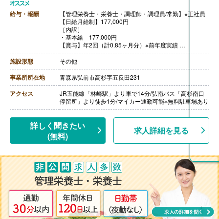
給与・報酬
【管理栄養士・栄養士・調理師・調理員/常勤】※正社員
【日給月給制】177,000円
［内訳］
・基本給 177,000円
【賞与】年2回（計0.85ヶ月分）※前年度実績
【通勤手当】あり（上限24,500円/月）
【昇給】あり （1月あたり2,000円‐4,400円）※前年度実
施設形態
その他
績
【退職金】あり※勤続3年以上
事業所所在地
青森県弘前市高杉字五反田231
アクセス
JR五能線「林崎駅」より車で14分/弘南バス「高杉南口
停留所」より徒歩1分/マイカー通勤可能※無料駐車場あり
詳しく聞きたい
求人詳細を見る
(無料)