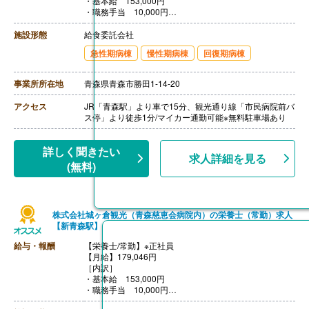
・基本給 153,000円
・職務手当 10,000円
・特殊手当 16,046円
【賞与】年1回（計0.80ヶ月分）※前年度実績
施設形態
給食委託会社
【通勤手当】あり（上限20,700円/月）
急性期病棟
慢性期病棟
回復期病棟
【昇給】あり（1月あたり1.02％-）※前年度実績
【退職金】あり※勤続年数不問
事業所所在地
青森県青森市勝田1-14-20
アクセス
JR「青森駅」より車で15分、観光通り線「市民病院前バ
ス停」より徒歩1分/マイカー通勤可能※無料駐車場あり
詳しく聞きたい
求人詳細を見る
(無料)
株式会社城ヶ倉観光（青森慈恵会病院内）の栄養士（常勤）求人
【新青森駅】
給与・報酬
【栄養士/常勤】※正社員
【月給】179,046円
［内訳］
・基本給 153,000円
・職務手当 10,000円
・特殊手当 16,046円