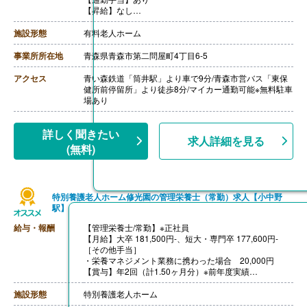
【昇給】なし
【退職金】なし
施設形態
有料老人ホーム
事業所所在地
青森県青森市第二問屋町4丁目6-5
アクセス
青い森鉄道「筒井駅」より車で9分/青森市営バス「東保
健所前停留所」より徒歩8分/マイカー通勤可能※無料駐車
場あり
詳しく聞きたい
求人詳細を見る
(無料)
特別養護老人ホーム修光園の管理栄養士（常勤）求人【小中野
駅】
給与・報酬
【管理栄養士/常勤】※正社員
【月給】大卒 181,500円-、短大・専門卒 177,600円-
［その他手当］
・栄養マネジメント業務に携わった場合 20,000円
【賞与】年2回（計1.50ヶ月分）※前年度実績
【通勤手当】あり（上限33,000円/月）
【昇給】あり※55歳まで（1月あたり2,000円-4,000円）※
施設形態
特別養護老人ホーム
前年度実績