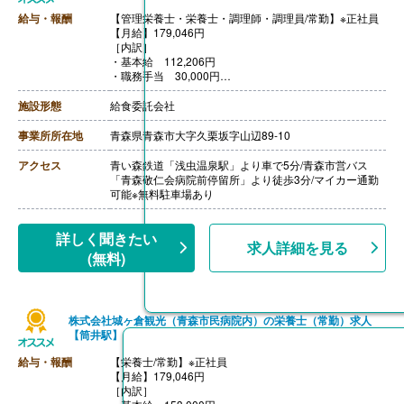
給与・報酬
【管理栄養士・栄養士・調理師・調理員/常勤】※正社員
【月給】179,046円
［内訳］
・基本給 112,206円
・職務手当 30,000円
・特殊手当 36,840円
【賞与】年1回（計0.80ヶ月分）※前年度実績、業績によ
施設形態
給食委託会社
り変動あり
【通勤手当】あり（上限20,700円/月）
事業所所在地
青森県青森市大字久栗坂字山辺89-10
【昇給】あり（1月あたり1.02%）※前年度実績、業績に
より変動あり
アクセス
青い森鉄道「浅虫温泉駅」より車で5分/青森市営バス
【退職金】あり※選択制退職金制度
「青森敬仁会病院前停留所」より徒歩3分/マイカー通勤
++++++++++++++++++++
可能※無料駐車場あり
【管理栄養士・栄養士・調理師・調理員/常勤】※パート
【月給】176,165円 ※時給制:時給1,029円を月給換算
［内訳］
詳しく聞きたい
求人詳細を見る
・基本給 176,165円
(無料)
【賞与】なし
【通勤手当】あり（上限950円/日）
【昇給】なし ※本人の業務成績や勤続年数によって昇
給の可能性があります。
株式会社城ヶ倉観光（青森市民病院内）の栄養士（常勤）求人
【退職金】なし
【筒井駅】
給与・報酬
【栄養士/常勤】※正社員
【月給】179,046円
［内訳］