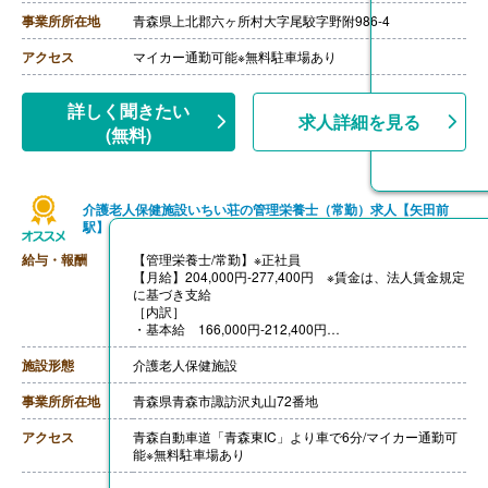
【退職金】なし
事業所所在地
青森県上北郡六ヶ所村大字尾駮字野附986-4
アクセス
マイカー通勤可能※無料駐車場あり
詳しく聞きたい
求人詳細を見る
(無料)
介護老人保健施設いちい荘の管理栄養士（常勤）求人【矢田前
駅】
給与・報酬
【管理栄養士/常勤】※正社員
【月給】204,000円-277,400円 ※賃金は、法人賃金規定
に基づき支給
［内訳］
・基本給 166,000円-212,400円
・職種手当 35,000円
・処遇改善手当 3,000円-30,000円
施設形態
介護老人保健施設
［その他手当］
・家族手当 配偶者15,000円、子（3人まで）4,500円/
事業所所在地
青森県青森市諏訪沢丸山72番地
人
【賞与】年2回（計1.80ヶ月分）※前年度実績
アクセス
青森自動車道「青森東IC」より車で6分/マイカー通勤可
【通勤手当】あり（上限8,000円/月）
能※無料駐車場あり
【昇給】あり（1月あたり0.00％-6.40％）※前年度実績
【退職金】あり※勤続3年以上