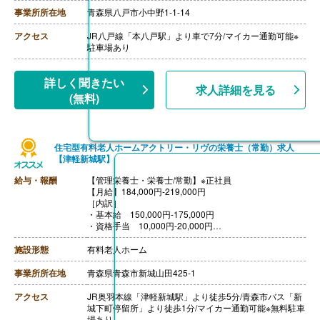
・扶養手当
事業所所在地
青森県八戸市小中野1-1-14
【賞与】年2回（100,000円-200,000円）※前年度実績、
2年目以降200,000円程度
アクセス
JR八戸線「本八戸駅」より車で7分/マイカー通勤可能※
【通勤手当】あり（上限13,000円/月）
駐車場あり
【昇給】なし
【退職金】なし
詳しく聞きたい
求人詳細を見る
(無料)
住宅型有料老人ホームアクトリー・リヴの栄養士（常勤）求人
【津軽新城駅】
給与・報酬
【管理栄養士・栄養士/常勤】※正社員
【月給】184,000円-219,000円
［内訳］
・基本給 150,000円-175,000円
・資格手当 10,000円-20,000円
・調整手当 21,000円
・職務手当 3,000円
施設形態
有料老人ホーム
【賞与】年2回（計1.30ヶ月分）※前年度実績
【通勤手当】あり
事業所所在地
青森県青森市新城山田425-1
【昇給】あり（1月あたり1,000円-3,000円）※前年度実
績
アクセス
JR奥羽本線「津軽新城駅」より徒歩5分/青森市バス「新
【退職金】あり
城下町停留所」より徒歩1分/マイカー通勤可能※無料駐車
場あり