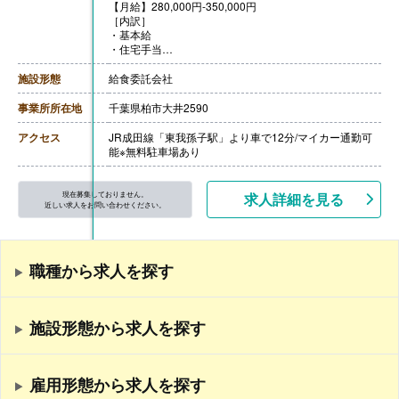
【月給】280,000円-350,000円
［内訳］
・基本給
・住宅手当
［その他手当］
・役職手当
施設形態
給食委託会社
・職能手当
・資格手当
事業所所在地
千葉県柏市大井2590
・時間外手当
・休日勤務手当
アクセス
JR成田線「東我孫子駅」より車で12分/マイカー通勤可
・深夜勤務手当
能※無料駐車場あり
・各種資格講習手当
【通勤手当】あり（上限40,000円/月）
【昇給】あり（年1回）
現在募集しておりません。
求人詳細を見る
【退職金】あり
近しい求人をお問い合わせください。
職種から求人を探す
施設形態から求人を探す
雇用形態から求人を探す