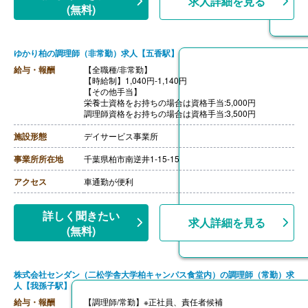
求人詳細を見る
【昇給】年1回（4月）
(無料)
【特別報酬（年1回）】厨房職:平均330,000円（2025年6
月支給実績）
※職種、雇用形態、在籍期間、会社の業績等によって支
給額は異なる。
ゆかり柏の調理師（非常勤）求人【五香駅】
----
【調理員/非常勤】
給与・報酬
【全職種/非常勤】
【時給】1,140円-1,400円
【時給制】1,040円-1,140円
【通勤手当】あり（社内規定あり）
【その他手当】
【賞与】あり（年2回寸志）
栄養士資格をお持ちの場合は資格手当:5,000円
調理師資格をお持ちの場合は資格手当:3,500円
施設形態
デイサービス事業所
事業所所在地
千葉県柏市南逆井1-15-15
アクセス
車通勤が便利
詳しく聞きたい
求人詳細を見る
(無料)
株式会社センダン（二松学舎大学柏キャンパス食堂内）の調理師（常勤）求
人【我孫子駅】
給与・報酬
【調理師/常勤】※正社員、責任者候補