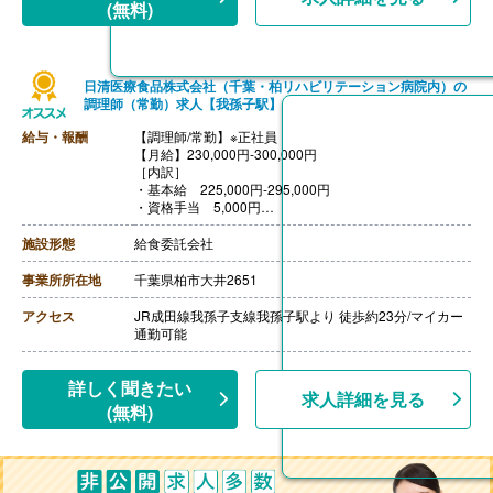
(無料)
日清医療食品株式会社（千葉・柏リハビリテーション病院内）の
調理師（常勤）求人【我孫子駅】
給与・報酬
【調理師/常勤】※正社員
【月給】230,000円-300,000円
［内訳］
・基本給 225,000円-295,000円
・資格手当 5,000円
【賞与】あり※個人評価による
【退職金】あり※勤続3年以上
施設形態
給食委託会社
事業所所在地
千葉県柏市大井2651
アクセス
JR成田線我孫子支線我孫子駅より 徒歩約23分/マイカー
通勤可能
詳しく聞きたい
求人詳細を見る
(無料)