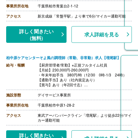
【通勤手当】あり※規定内支給
【昇給】あり
事業所所在地
千葉県柏市青葉台2-1-12
【退職金】あり
++++++++++++++++++++
アクセス
新京成線「常盤平駅」より車で6分/マイカー通勤可能
【調理師/常勤】※正社員、副管理者候補
【月給】337,000円-
［内訳］
詳しく聞きたい
求人詳細を見る
・基本給 180,000円
(無料)
・介護職員処遇改善手当 74,950円
・副管理者手当 22,000円
・固定残業代 60,050円※30時間分
【通勤手当】あり※規定内支給
柏中原ケアセンターそよ風の調理師（常勤、非常勤）求人【増尾駅】
【昇給】あり
【退職金】あり
給与・報酬
【厨房管理者/常勤】※正規フルタイム社員
【月給】230,000円-260,000円
・年末年始手当 380円/時（12/30 0時-1/3 24時）
【通勤手当】あり（社内規定あり）
【賞与】あり（年2回寸志）
【昇給】年1回（4月）
【特別報酬（年1回）】厨房職:平均330,000円（2025年6
施設形態
デイサービス事業所
月支給実績）
※職種、雇用形態、在籍期間、会社の業績等によって支
事業所所在地
千葉県柏市中原1-28-2
給額は異なる。
【調理員/常勤】※正規フルタイム社員
アクセス
東武アーバンパークライン「増尾駅」より徒歩22分/マイ
【月給】200,000円-240,000円
カー通勤可能
・年末年始手当 380円/時（12/30 0時-1/3 24時）
【通勤手当】あり（社内規定あり）
【賞与】あり（年2回寸志）
詳しく聞きたい