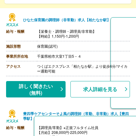
ひなた保育園の調理師（非常勤）求人【柏たなか駅】
給与・報酬
【栄養士・調理師・調理員/非常勤】
【時給】1,150円-1,200円
施設形態
保育園(認可)
事業所所在地
千葉県柏市大室1丁目5－４
アクセス
つくばエクスプレス「柏たなか駅」より徒歩6分/マイカ
ー通勤可能
詳しく聞きたい
求人詳細を見る
(無料)
豊四季ケアセンターそよ風の調理師（常勤、非常勤）求人【豊四
季駅】
給与・報酬
【調理員/常勤】※正規フルタイム社員
【月給】208,000円-225,000円