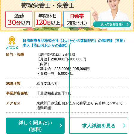
日清医療食品株式会社（おおたかの森病院内）の調理師（常勤）
求人【流山おおたかの森駅】
給与・報酬
【調理師/常勤】※正社員
【月給】230,000円-300,000円
［内訳］
・基本給 225,000円-295,000円
・資格手当 5,000円
【賞与】あり※個人評価による
【退職金】あり※勤続3年以上
施設形態
給食委託会社
事業所所在地
千葉県柏市豊四季113
アクセス
東武野田線流山おおたかの森駅より 徒歩約8分/マイカー
通勤可能
詳しく聞きたい
求人詳細を見る
(無料)