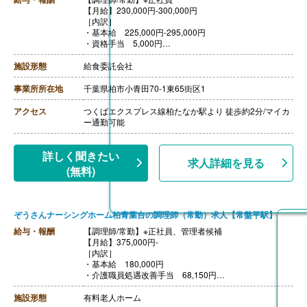
【月給】230,000円-300,000円
［内訳］
・基本給 225,000円-295,000円
・資格手当 5,000円
【賞与】あり※個人評価による
【退職金】あり※勤続3年以上
施設形態
給食委託会社
事業所所在地
千葉県柏市小青田70-1東65街区1
アクセス
つくばエクスプレス線柏たなか駅より 徒歩約2分/マイカ
ー通勤可能
詳しく聞きたい
求人詳細を見る
(無料)
ぞうさんナーシングホーム柏青葉台の調理師（常勤）求人【常盤平駅】
給与・報酬
【調理師/常勤】※正社員、管理者候補
【月給】375,000円-
［内訳］
・基本給 180,000円
・介護職員処遇改善手当 68,150円
・管理者手当 60,000円
・固定残業代 66,850円※30時間分
施設形態
有料老人ホーム