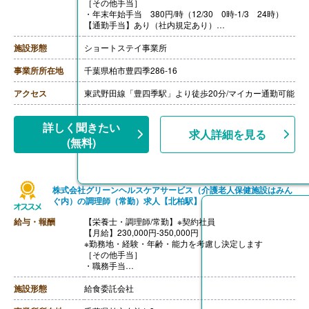
［その他手当］
・年末年始手当 380円/時（12/30 0時-1/3 24時）
【通勤手当】あり（社内規定あり）
【賞与】あり（寸志予定）
【特別報酬（年1回）】平均267,000円（2025年6月支給
施設形態
ショートステイ事業所
実績）
※職種、雇用形態、在籍期間、会社の業績等によって支
事業所所在地
千葉県柏市豊四季286-16
給額は異なる。
【退職金】なし
アクセス
東武野田線「豊四季駅」より徒歩20分/マイカー通勤可能
【調理員/非常勤】
【時給】1,150円-1,300円
［その他手当］
詳しく聞きたい
求人詳細を見る
・年末年始手当 380円/時（12/30 0時-1/3 24時）
(無料)
【通勤手当】あり（社内規定あり）
株式会社グリーンヘルスケアサービス（介護老人保健施設はみん
ぐ内）の調理師（常勤）求人【北柏駅】
給与・報酬
【栄養士・調理師/常勤】※契約社員
【月給】230,000円-350,000円
※勤務地・経験・年齢・能力を考慮し決定します
［その他手当］
・職務手当
・食事手当
・年末年始手当
施設形態
給食委託会社
【賞与】年2回（7月、12月）※会社業績、各個人実績に