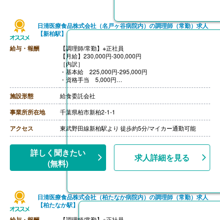
日清医療食品株式会社（名戸ヶ谷病院内）の調理師（常勤）求人
【新柏駅】
給与・報酬
【調理師/常勤】※正社員
【月給】230,000円-300,000円
［内訳］
・基本給 225,000円-295,000円
・資格手当 5,000円
【賞与】あり※個人評価による
【退職金】あり※勤続3年以上
施設形態
給食委託会社
事業所所在地
千葉県柏市新柏2-1-1
アクセス
東武野田線新柏駅より 徒歩約5分/マイカー通勤可能
詳しく聞きたい
求人詳細を見る
(無料)
日清医療食品株式会社（柏たなか病院内）の調理師（常勤）求人
【柏たなか駅】
給与・報酬
【調理師/常勤】※正社員