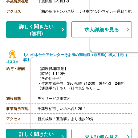
応じて決定（前年度実績 2.00ヶ月/年）
事業所所在地
千葉県柏市布施1-3
【通勤手当】あり（全額支給）
【退職金】なし
アクセス
「柏の葉キャンパス駅」より車で15分/マイカー通勤可能
詳しく聞きたい
求人詳細を見る
(無料)
しいの木台ケアセンターそよ風の調理師（非常勤）求人【元山
駅】
給与・報酬
【調理員/非常勤】
【時給】1,140円
［その他手当］
・年末年始手当 380円/時（12/30 0時-1/3 24時）
【通勤手当】あり（社内規定あり）
【賞与】あり（年2回寸志）
施設形態
デイサービス事業所
事業所所在地
千葉県柏市しいの木台3-26-4
アクセス
新京成線「五香駅」より徒歩20分
詳しく聞きたい
求人詳細を見る