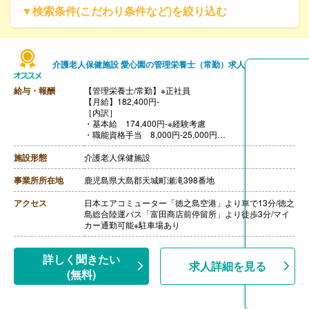
▼検索条件(こだわり条件など)を絞り込む
介護老人保健施設 愛心園の管理栄養士（常勤）求人
給与・報酬
【管理栄養士/常勤】※正社員
【月給】182,400円-
［内訳］
・基本給 174,400円-※経験考慮
・職能資格手当 8,000円-25,000円
［その他手当］
・時間外手当
施設形態
介護老人保健施設
・住宅手当
・家族手当
事業所所在地
鹿児島県大島郡天城町瀬滝398番地
・引っ越し手当※島外からの引っ越しの場合
【賞与】年2回（計4.00ヶ月分）※前年度実績
アクセス
日本エアコミューター「徳之島空港」より車で13分/徳之
【通勤手当】あり（上限16,100円/月）
島総合陸運バス「富田商店前停留所」より徒歩3分/マイ
【昇給】年1回
カー通勤可能※駐車場あり
【退職金】あり※勤続3年以上
詳しく聞きたい
求人詳細を見る
(無料)