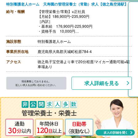
特別養護老人ホーム 天寿園の管理栄養士（常勤）求人【徳之島空港駅】
給与・報酬
【管理栄養士/常勤】※正社員
【月給】186,900円ｰ235,900円
［内訳］
・基本給 176,900円-225,900円
・資格手当 10,000円
［その他手当］
・子供就学支援手当
施設形態
特別養護老人ホーム
【賞与】年2回（計3ヶ月分）※2021年度実績
【通勤手当】あり（上限1,335円/日）
事業所所在地
鹿児島県大島郡天城町松原784-4
【昇給】あり
【退職金】あり※退職金共済加入
アクセス
徳之島子宝空港より車で20分程度/マイカー通勤可能※駐
車場あり
現在募集しておりません。
求人詳細を見る
近しい求人をお問い合わせください。