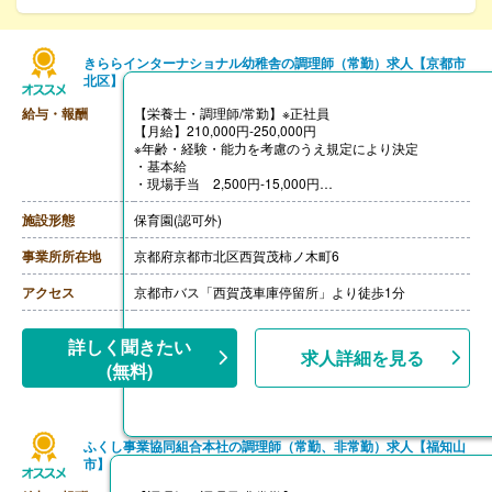
きららインターナショナル幼稚舎の調理師（常勤）求人【京都市
北区】
給与・報酬
【栄養士・調理師/常勤】※正社員
【月給】210,000円-250,000円
※年齢・経験・能力を考慮のうえ規定により決定
・基本給
・現場手当 2,500円-15,000円
・研修手当 2,500円-10,000円
・資格手当 5,000円-10,000円
施設形態
保育園(認可外)
【賞与】年2回（計2.00ヶ月分）※前年度実績
【通勤手当】あり（実費支給）
事業所所在地
京都府京都市北区西賀茂柿ノ木町6
【昇給】あり
【退職金】あり
アクセス
京都市バス「西賀茂車庫停留所」より徒歩1分
詳しく聞きたい
求人詳細を見る
(無料)
ふくし事業協同組合本社の調理師（常勤、非常勤）求人【福知山
市】