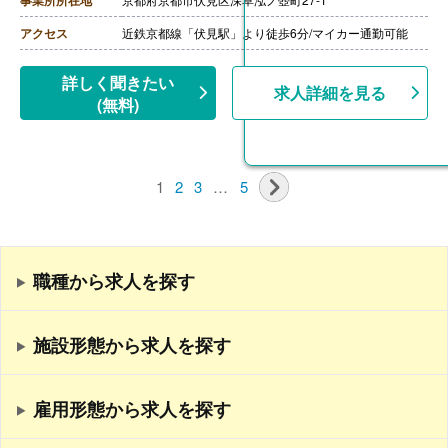
事業所所在地
・住宅手当
・引越し手当
アクセス
近鉄京都線「伏見駅」より徒歩6分/マイカー通勤可能
【賞与】年2回（0円-200,000円）※前年度実績
【通勤手当】あり（上限10,000円/月）
【昇給】あり（1月あたり5,000円-30,000円）※前年度実
詳しく聞きたい
求人詳細を見る
績
(無料)
1
2
3
…
5
職種から求人を探す
施設形態から求人を探す
雇用形態から求人を探す