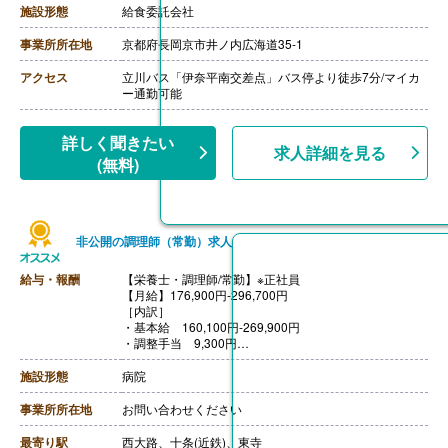
費支給
施設形態
給食委託会社
【昇給】あり（規定による）
【退職金】あり※勤続3年以上
事業所所在地
京都府長岡京市井ノ内広海道35-1
アクセス
立川バス「伊奈平南交差点」バス停より徒歩7分/マイカ
ー通勤可能
詳しく聞きたい
求人詳細を見る
(無料)
非公開の調理師（常勤）求人
給与・報酬
【栄養士・調理師/常勤】※正社員
【月給】176,900円-296,700円
［内訳］
・基本給 160,100円-269,900円
・調整手当 9,300円
・住宅手当 2,000円-12,000円
・処遇改善手当 5,500円
施設形態
病院
［その他手当］
・早出手当 1,000円/回
事業所所在地
お問い合わせください
【賞与】年2回（計3.00ヶ月分）※前年度実績
【通勤手当】あり（上限なし、実費支給）
最寄り駅
西大路、十条(近鉄)、東寺