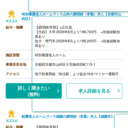
特別養護老人ホームヴィラ山科の調理師（常勤）求人【京都市山
科区】
給与・報酬
【調理師/常勤】※正社員
【月給】大卒:2026年8月より198,700円- ※別途経験加
算あり
短大・専門卒:2026年8月より198,200円- ※別途経験加
算あり
［内訳］
・基本給
施設形態
特別養護老人ホーム
・地域職種調整手当
・処遇改善加算手当
事業所所在地
京都府京都市山科区大宅御所田町115-1
・皆勤手当
［その他手当］
アクセス
地下鉄東西線「椥辻駅」より徒歩16分/マイカー通勤可
・早出/遅出手当 500円/回（8月から1,000円/回）
・住宅手当・扶養手当は給与規程により別途支給
【賞与】年2回
詳しく聞きたい
求人詳細を見る
【通勤手当】あり（上限50,000円/月）
(無料)
【昇給】あり（年1回）
軽費老人ホームヴィラ城陽の調理師（常勤）求人【城陽市】
給与・報酬
【調理師/常勤】