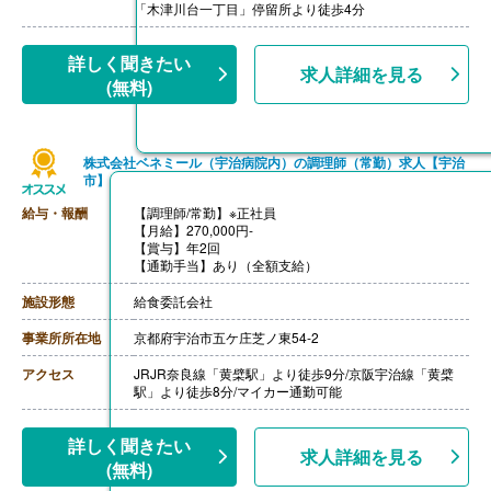
【推定年収】2,941,125円-3,599,350円
「木津川台一丁目」停留所より徒歩4分
［その他手当］
・家族手当 子8,000円 その他3,000円
【賞与】年2回（計4.00ヶ月分）※前年度実績
詳しく聞きたい
求人詳細を見る
【通勤手当】あり（上限30,000円/月）
(無料)
【昇給】あり
【退職金】あり※勤続3年以上
----
【調理補助/非常勤】
株式会社ベネミール（宇治病院内）の調理師（常勤）求人【宇治
【時給】1,130円
市】
※施設処遇改善手当120円を含む
【通勤手当】あり（上限30,000円/月）
給与・報酬
【調理師/常勤】※正社員
【月給】270,000円-
【賞与】年2回
【通勤手当】あり（全額支給）
施設形態
給食委託会社
事業所所在地
京都府宇治市五ケ庄芝ノ東54-2
アクセス
JRJR奈良線「黄檗駅」より徒歩9分/京阪宇治線「黄檗
駅」より徒歩8分/マイカー通勤可能
詳しく聞きたい
求人詳細を見る
(無料)