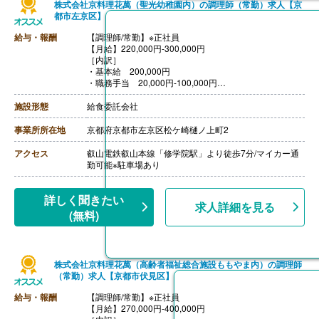
株式会社京料理花萬（聖光幼稚園内）の調理師（常勤）求人【京
都市左京区】
給与・報酬
【調理師/常勤】※正社員
【月給】220,000円-300,000円
［内訳］
・基本給 200,000円
・職務手当 20,000円-100,000円
［その他手当］
・住宅手当
施設形態
給食委託会社
・引越し手当
【賞与】年2回
事業所所在地
京都府京都市左京区松ケ崎樋ノ上町2
【通勤手当】あり
【昇給】あり（年1回）
アクセス
叡山電鉄叡山本線「修学院駅」より徒歩7分/マイカー通
※昇給賞与は業績による（在籍1年未満は対象外）
勤可能※駐車場あり
詳しく聞きたい
求人詳細を見る
(無料)
株式会社京料理花萬（高齢者福祉総合施設ももやま内）の調理師
（常勤）求人【京都市伏見区】
給与・報酬
【調理師/常勤】※正社員
【月給】270,000円-400,000円