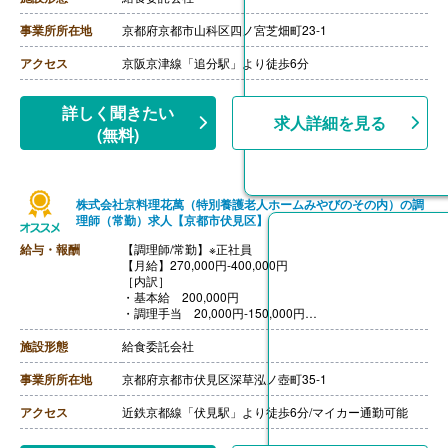
【退職金】あり※勤続3年以上
事業所所在地
京都府京都市山科区四ノ宮芝畑町23-1
アクセス
京阪京津線「追分駅」より徒歩6分
詳しく聞きたい
求人詳細を見る
(無料)
株式会社京料理花萬（特別養護老人ホームみやびのその内）の調
理師（常勤）求人【京都市伏見区】
給与・報酬
【調理師/常勤】※正社員
【月給】270,000円-400,000円
［内訳］
・基本給 200,000円
・調理手当 20,000円-150,000円
・固定残業代（25時間分）50,000円
※固定残業代は残業の有無にかかわらず支給、超過分は
施設形態
給食委託会社
法定通り支給
［その他手当］
事業所所在地
京都府京都市伏見区深草泓ノ壺町35-1
・住宅手当
・引越し手当
アクセス
近鉄京都線「伏見駅」より徒歩6分/マイカー通勤可能
【賞与】年2回
【通勤手当】あり