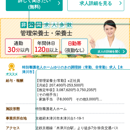
詳しく聞きたい
求人詳細を見る
【時給】1,122円
(無料)
［その他手当］
・資格手当 最大8,000円（出勤日数・時間により異な
る）
・休日出勤手当 50円/時（日曜・祝日出勤の場合）
【賞与】年2回（計1.80ヶ月分）※前年度実績
【通勤手当】あり（上限15,000円/月）
【昇給】なし
【退職金】なし
特別養護老人ホームゆりのきの調理師（常勤、非常勤）求人【木
津川市】
給与・報酬
【管理栄養士/常勤】※正社員
【月給】207,400円-253,500円
【推定年収】3,087,620円-3,750,235円
［その他手当］
・家族手当 子8,000円 その他3,000円
【賞与】年2回（計4.00ヶ月分）※前年度実績
【通勤手当】あり（上限30,000円/月）
施設形態
特別養護老人ホーム
【昇給】あり
【退職金】あり※勤続3年以上
事業所所在地
京都府木津川市木津川台1-19-1
【栄養士/常勤】※正社員
【月給】197,200円-243,000円
アクセス
近鉄京都線「木津川台駅」より徒歩7分/奈良交通バス