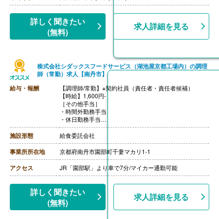
【昇給】あり（1月あたり4,200円-6,700円）※前年度実
績
【退職金】あり※勤続1年以上、共済加入
詳しく聞きたい
求人詳細を見る
(無料)
株式会社シダックスフードサービス（湖池屋京都工場内）の調理
師（常勤）求人【南丹市】
給与・報酬
【調理師/常勤】※契約社員（責任者・責任者候補）
【時給】1,600円-
［その他手当］
・時間外勤務手当
・休日勤務手当
・深夜勤務手当（22:00-翌05:00）
・店長手当:10,000円（研修期間終了後から支給）
施設形態
給食委託会社
【通勤手当】あり（上限なし）※片道2km以上
++++++++++++++++++++
事業所所在地
京都府南丹市園部町千妻マカリ1-1
【調理師/常勤】※契約社員
【時給】1,600円-
アクセス
JR「園部駅」より車で7分/マイカー通勤可能
［その他手当］
・時間外勤務手当
・休日勤務手当
詳しく聞きたい
求人詳細を見る
・深夜勤務手当（22:00-翌05:00）
(無料)
【通勤手当】あり（上限なし）※片道2km以上