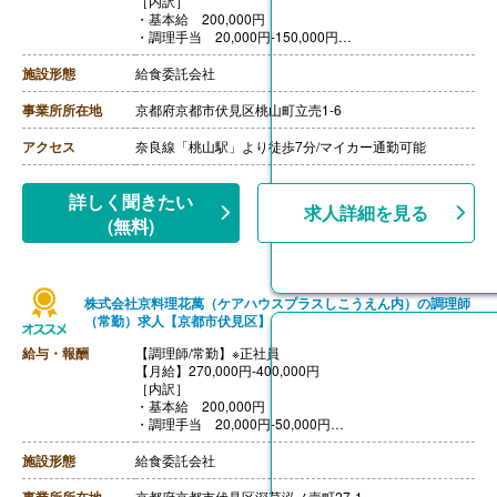
［内訳］
・基本給 200,000円
・調理手当 20,000円-150,000円
・固定残業代（25時間分）50,000円
※固定残業代は残業の有無にかかわらず支給、超過分は
施設形態
給食委託会社
法定通り支給
［その他手当］
事業所所在地
京都府京都市伏見区桃山町立売1-6
・住宅手当
・引越し手当
アクセス
奈良線「桃山駅」より徒歩7分/マイカー通勤可能
【賞与】年2回
【通勤手当】あり
【昇給】あり（年1回）
詳しく聞きたい
求人詳細を見る
※昇給賞与は業績による（在籍1年未満は対象外）
(無料)
株式会社京料理花萬（ケアハウスプラスしこうえん内）の調理師
（常勤）求人【京都市伏見区】
給与・報酬
【調理師/常勤】※正社員
【月給】270,000円-400,000円
［内訳］
・基本給 200,000円
・調理手当 20,000円-50,000円
・固定残業代（25時間分）50,000円
※固定残業代は残業の有無にかかわらず支給、超過分は
施設形態
給食委託会社
法定通り支給
［その他手当］
京都府京都市伏見区深草泓ノ壺町27-1