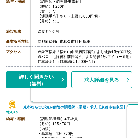
給与・報酬
【調理師・調理員/非常勤】
【時給】1,250円
【賞与】なし
【通勤手当】あり（上限15,000円/月）
【昇給】なし
【退職金】あり※退職金共済加入
施設形態
給食委託会社
事業所所在地
京都府福知山市和久市町46番地
アクセス
丹鉄宮福線「福知山市民病院口駅」より徒歩15分/京都交
通バス「厄除神社前停留所」より徒歩4分/マイカー通勤※
駐車場あり（駐車場代:1,500円/月）
詳しく聞きたい
求人詳細を見る
(無料)
京都ならびがおか病院の調理師（常勤）求人【京都市右京区】
給与・報酬
【調理師/常勤】※正社員
【月給】185,470円
［内訳］
・基本給 136,770円