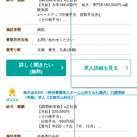
【月給】大卒184,000円- 短大・専門卒183,500円-※経
験加算
※ベースアップ評価手当、皆勤手当含む
［その他手当］
・早出手当 1,000円/回
・遅出手当 1,000円/回
施設形態
病院
【賞与】年2回（7月、12月）
【通勤手当】あり（上限50,000円/月）
事業所所在地
お問い合わせください
【昇給】年1回（4月）
最寄り駅
京都、東寺、九条(京都)
詳しく聞きたい
求人詳細を見る
(無料)
株式会社EIC（特別養護老人ホーム山科すみれ園内）の調理師
（常勤）求人【京都市山科区】
給与・報酬
【調理師/常勤】※正社員
【月給】220,000円-
［その他手当］
・日祝手当 500円/回
【賞与】年2回（寸志 7月、12月）
【通勤手当】あり（上限30,000円/月）
【昇給】年1回
施設形態
給食委託会社