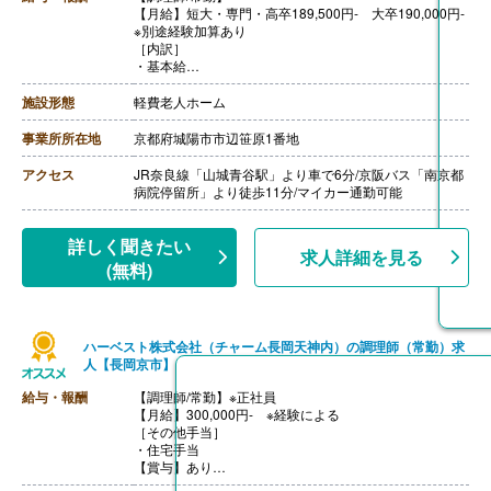
【月給】短大・専門・高卒189,500円- 大卒190,000円‐
※別途経験加算あり
［内訳］
・基本給
・地域職種調整手当
・処遇改善加算手当
施設形態
軽費老人ホーム
・皆勤手当
［その他手当］
事業所所在地
京都府城陽市市辺笹原1番地
・住宅手当・扶養手当は給与規程により別途支給
【賞与】年2回（7月、12月）
アクセス
JR奈良線「山城青谷駅」より車で6分/京阪バス「南京都
【通勤手当】あり（上限50,000円/月）
病院停留所」より徒歩11分/マイカー通勤可能
【昇給】年1回（4月）
※京都府からの正式な通知があり次第、他施設と同等の
詳しく聞きたい
求人詳細を見る
給与額になるよう差額を遡及支給する予定
(無料)
ハーベスト株式会社（チャーム長岡天神内）の調理師（常勤）求
人【長岡京市】
給与・報酬
【調理師/常勤】※正社員
【月給】300,000円- ※経験による
［その他手当］
・住宅手当
【賞与】あり
【通勤手当】あり（上限20,900円/月）※2km以上は交通