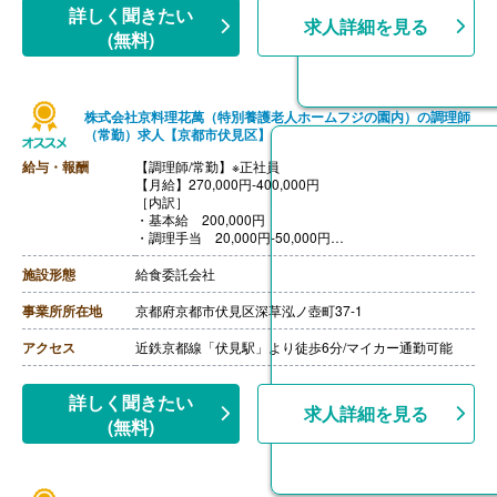
【昇給】あり（年1回）
詳しく聞きたい
求人詳細を見る
※昇給賞与は業績による（在籍1年未満は対象外）
(無料)
株式会社京料理花萬（特別養護老人ホームフジの園内）の調理師
（常勤）求人【京都市伏見区】
給与・報酬
【調理師/常勤】※正社員
【月給】270,000円-400,000円
［内訳］
・基本給 200,000円
・調理手当 20,000円-50,000円
・固定残業代（25時間分）50,000円
※固定残業代は残業の有無にかかわらず支給、超過分は
施設形態
給食委託会社
法定通り支給
【賞与】年2回（0円-200,000円）※前年度実績
事業所所在地
京都府京都市伏見区深草泓ノ壺町37-1
【通勤手当】あり（上限10,000円/月）
【昇給】あり（1月あたり5,000円-30,000円）※前年度実
アクセス
近鉄京都線「伏見駅」より徒歩6分/マイカー通勤可能
績
詳しく聞きたい
求人詳細を見る
(無料)