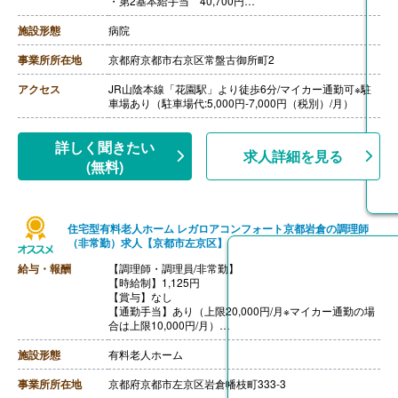
・第2基本給手当 40,700円
・調理師手当 8,000円
【賞与】年2回（計4.00ヶ月分）※前年度実績
施設形態
病院
【通勤手当】あり（上限100,000円/月）
【昇給】あり（1月あたり1,180円）※前年度実績
事業所所在地
京都府京都市右京区常盤古御所町2
【退職金】あり※勤続4年以上
アクセス
JR山陰本線「花園駅」より徒歩6分/マイカー通勤可※駐
車場あり（駐車場代:5,000円-7,000円（税別）/月）
詳しく聞きたい
求人詳細を見る
(無料)
住宅型有料老人ホーム レガロアコンフォート京都岩倉の調理師
（非常勤）求人【京都市左京区】
給与・報酬
【調理師・調理員/非常勤】
【時給制】1,125円
【賞与】なし
【通勤手当】あり（上限20,000円/月※マイカー通勤の場
合は上限10,000円/月）
【昇給】なし
【退職金】なし
施設形態
有料老人ホーム
事業所所在地
京都府京都市左京区岩倉幡枝町333-3