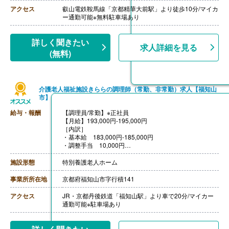
アクセス
叡山電鉄鞍馬線「京都精華大前駅」より徒歩10分/マイカ
ー通勤可能※無料駐車場あり
詳しく聞きたい
求人詳細を見る
(無料)
介護老人福祉施設きららの調理師（常勤、非常勤）求人【福知山
市】
給与・報酬
【調理員/常勤】※正社員
【月給】193,000円-195,000円
［内訳］
・基本給 183,000円-185,000円
・調整手当 10,000円
［その他手当］
・資格手当 管理栄養士10,000円、栄養士8,000円、調
施設形態
特別養護老人ホーム
理師4,000円
・住宅手当 7,000円
事業所所在地
京都府福知山市字行積141
【賞与】年2回（計2.50ヶ月分）※前年度実績
【通勤手当】あり（上限15,000円/月）
アクセス
JR・京都丹後鉄道「福知山駅」より車で20分/マイカー
【昇給】あり（1月あたり1,000円-3,000円）※前年度実
通勤可能※駐車場あり
績
【退職金】なし
【栄養士/非常勤】