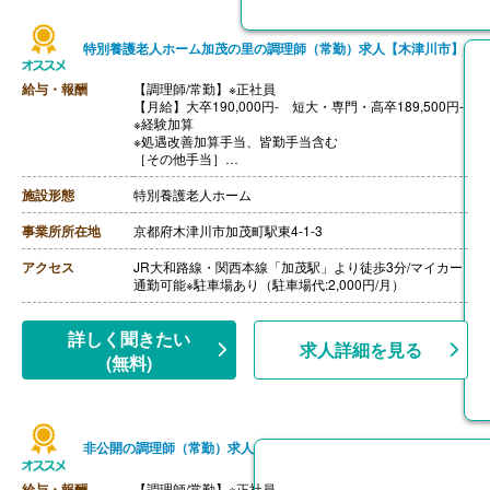
特別養護老人ホーム加茂の里の調理師（常勤）求人【木津川市】
給与・報酬
【調理師/常勤】※正社員
【月給】大卒190,000円- 短大・専門・高卒189,500円-
※経験加算
※処遇改善加算手当、皆勤手当含む
［その他手当］
・早出手当 1,000円/回
・遅出手当 1,000円/回
施設形態
特別養護老人ホーム
【賞与】年2回（7月、12月）
【通勤手当】あり（上限50,000円/月）
事業所所在地
京都府木津川市加茂町駅東4-1-3
【昇給】年1回（4月）
アクセス
JR大和路線・関西本線「加茂駅」より徒歩3分/マイカー
通勤可能※駐車場あり（駐車場代:2,000円/月）
詳しく聞きたい
求人詳細を見る
(無料)
非公開の調理師（常勤）求人
給与・報酬
【調理師/常勤】※正社員