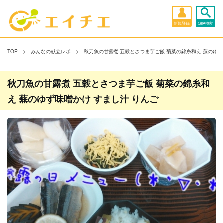
新規登録
Q&A検索
TOP
みんなの献立レポ
秋刀魚の甘露煮 五穀とさつま芋ご飯 菊菜の錦糸和え 蕪のゆず
秋刀魚の甘露煮 五穀とさつま芋ご飯 菊菜の錦糸和
え 蕪のゆず味噌かけ すまし汁 りんご