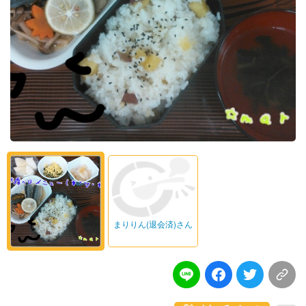
まりりん(退会済)さん