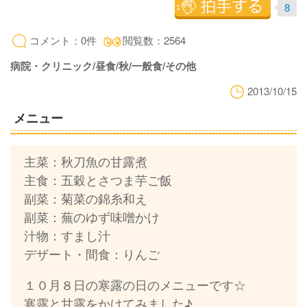
8
コメント：0件
閲覧数：2564
病院・クリニック/昼食/秋/一般食/その他
2013/10/15
メニュー
主菜：秋刀魚の甘露煮
主食：五穀とさつま芋ご飯
副菜：菊菜の錦糸和え
副菜：蕪のゆず味噌かけ
汁物：すまし汁
デザート・間食：りんご
１０月８日の寒露の日のメニューです☆
寒露と甘露をかけてみました♪