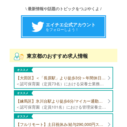
\ 最新情報や話題のトピックをつぶやくよ /
エイチエ公式アカウント
をフォローしよう！
東京都のおすすめ求人情報
オススメ
【大田区】＜「長原駅」より徒歩3分＞年間休日120日以上/最大10連休取得可能/日勤帯勤務のみ 認可保育園（定員73名）にて、栄養士の募集！
＜認可保育園（定員73名）における栄養士業務全般＞ ・調理（朝おやつ・給食・おやつ・補食） ・盛付け、片づけ ・食育、保育室への給食ラウンド、事務業務 ・調理室のお掃除、備蓄の確認、発注など ※定員:73名(0歳児6名、1歳歳児10名、2歳児12名、3歳-5歳児各15名)
オススメ
【練馬区】氷川台駅より徒歩6分/マイカー通勤可能/年間休日120日/賞与高水準 認可保育園（定員101名）にて管理栄養士・栄養士・調理師募集！
＜認可保育園（定員101名）における管理栄養士・栄養士・調理師業務全般＞ ・調理業務全般 ・離乳食、アレルギー除去食対応 ・食育活動
オススメ
【フルリモート】土日祝休み/給与290,000円スタート/残業少なめ 企業にて管理栄養士の募集！