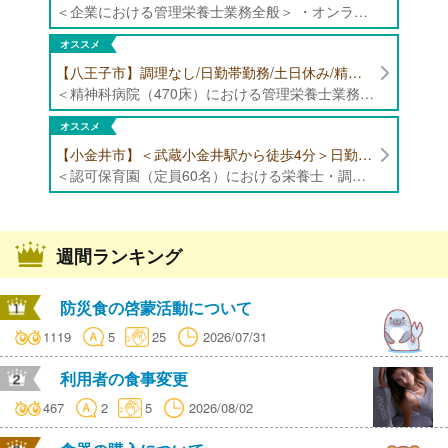
＜企業における管理栄養士業務全般＞ ・オンラインでの栄養指導業務 ・サービス（生活習慣病重症化予防）の品質管理 ・専用アプリを通じたチャットでの栄養指導業務 ※フルリモートにて勤務可能です。 【応募条件】特定保健指導もしくは病院での栄養指導3年以上
オススメ
【八王子市】調理なし/日勤帯勤務/土日休み/精神科病院（470床）にて管理栄養士募集！
＜精神科病院（470床）における管理栄養士業務全般＞ ・入院患者様の栄養管理、栄養評価 ・栄養指導 ・献立内容の確認、食数管理 ・食札管理、食事内容の確認 ・各種書類作成、データ入力 ・その他、栄養科業務全般 ・ミールラウンドやイベントメニューの企画等 ※病床数:精神科385床、内科85床
オススメ
【小金井市】＜武蔵小金井駅から徒歩4分＞日勤帯勤務のみ/日曜日・祝日休み/年間休日125日以上/福利厚生充実/認可保育園（定員60名）にて栄養士・調理師の募集！
＜認可保育園（定員60名）における栄養士・調理師業務全般＞ ・下処理 ・調理、盛り付け、片付け ・離乳食、アレルギー対応 ・その他付随する業務 ※献立作成業務はありません ※定員:60名（0歳児6名、1歳児8名、2歳児10名、3歳-5歳児各12名） ※専門卒以上の方（高卒の方は不可）
週間ランキング
防災食の啓蒙活動について
1119
5
25
2026/07/31
利用者の食事変更
467
2
5
2026/08/02