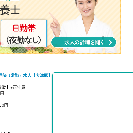
理師（常勤）求人【大溝駅】
常勤】※正社員
0円
00円
0円 ※金額は年度替わりに変動（調整）あり
5,000円
165