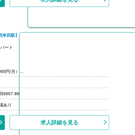
西牟田駅】
ムパート
00円/月）
557-89
場あり
求人詳細を見る