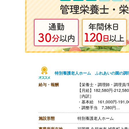
特別養護老人ホーム ふれあいの園の調
給与・報酬
【栄養士・調理師・調理員/
【月給】182,580円-212,58
［内訳］
・基本給 161,000円-191,0
・調整手当 7,380円
・処遇改善等手当 14,20
施設形態
特別養護老人ホーム
［その他手当］
・栄養士資格所持者（手当） 
事業所所在地
福岡県 久留米市 城島町上青木