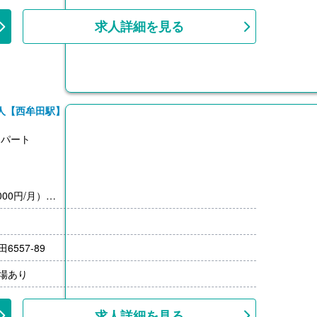
月分）※前年度実績
000円/月） ※通勤手当は片道2km以上の方より支給
求人詳細を見る
0％-1.80％）※前年度実績
上
人【西牟田駅】
ムパート
00円/月）
557-89
場あり
求人詳細を見る