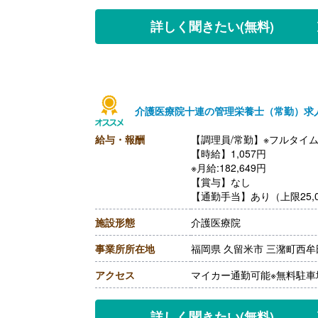
【賞与】年2回（計3.63ヶ
【通勤手当】あり（上限50,
詳しく聞きたい
(無料)
【昇給】あり（1月あたり1.6
【退職金】あり※勤続3年以
介護医療院十連の管理栄養士（常勤）求
給与・報酬
【調理員/常勤】※フルタイ
【時給】1,057円
※月給:182,649円
【賞与】なし
【通勤手当】あり（上限25,0
【昇給】なし
施設形態
介護医療院
【退職金】なし
事業所所在地
福岡県 久留米市 三潴町西牟田6
アクセス
マイカー通勤可能※無料駐車
詳しく聞きたい
(無料)