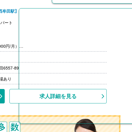
西牟田駅】
ムパート
00円/月）
557-89
場あり
求人詳細を見る