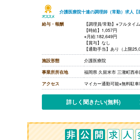
介護医療院十連の調理師（常勤）求人【
給与・報酬
【調理員/常勤】※フルタイ
【時給】1,057円
※月給:182,649円
【賞与】なし
【通勤手当】あり（上限25,0
【昇給】なし
施設形態
介護医療院
【退職金】なし
事業所所在地
福岡県 久留米市 三潴町西牟田6
アクセス
マイカー通勤可能※無料駐車
詳しく聞きたい
(無料)