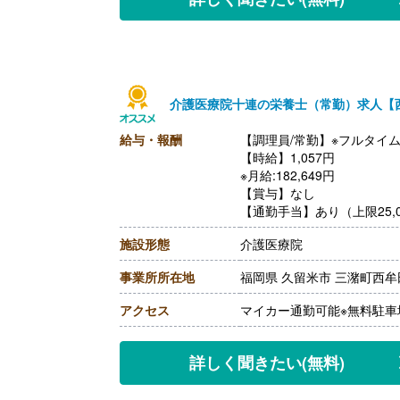
介護医療院十連の栄養士（常勤）求人【
給与・報酬
【調理員/常勤】※フルタイ
【時給】1,057円
※月給:182,649円
【賞与】なし
【通勤手当】あり（上限25,0
【昇給】なし
施設形態
介護医療院
【退職金】なし
事業所所在地
福岡県 久留米市 三潴町西牟田6
アクセス
マイカー通勤可能※無料駐車
詳しく聞きたい
(無料)