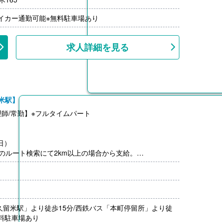
000円/回
月分）※前年度実績
マイカー通勤可能※無料駐車場あり
00円/月）
円-3,000円）※前年度実績
上
求人詳細を見る
米駅】
師/常勤】※フルタイムパート
日）
のルート検索にて2km以上の場合から支給。
久留米駅」より徒歩15分/西鉄バス「本町停留所」より徒
無料駐車場あり