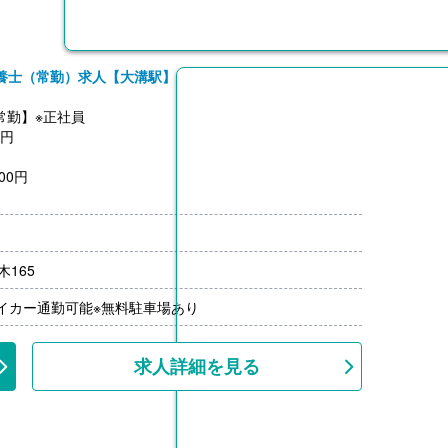
養士（常勤）求人【大溝駅】
常勤】※正社員
0円
00円
0円 ※金額は年度替わりに変動（調整）あり
5,000円
165
000円/回
月分）※前年度実績
マイカー通勤可能※無料駐車場あり
00円/月）
円-3,000円）※前年度実績
上
求人詳細を見る