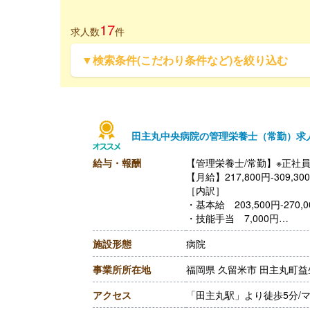
17
求人数
件
▼検索条件(こだわり条件など)を絞り込む
田主丸中央病院の管理栄養士（常勤）求
給与・報酬
【管理栄養士/常勤】※正社
【月給】217,800円-30
［内訳］
・基本給 203,500円-270,0
・技能手当 7,000円
・経験手当 1,000円-26,00
施設形態
病院
・ベースアップ手当 6,300
［その他手当］
事業所所在地
福岡県 久留米市 田主丸町益
・精勤手当 4,500円
・扶養手当 配偶者10,000
アクセス
「田主丸駅」より徒歩5分/
・住宅手当（本人契約借家のみ