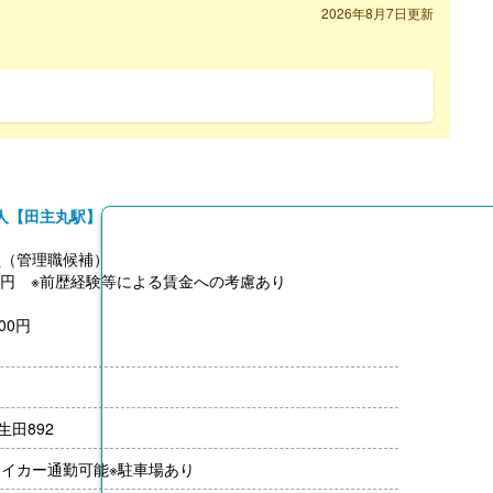
2026年8月7日更新
人【田主丸駅】
員（管理職候補）
9,300円 ※前歴経験等による賃金への考慮あり
00円
0円
円
生田892
円 子（2人迄）3,000円
マイカー通勤可能※駐車場あり
） 半額支給、上限20,000円