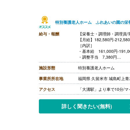
特別養護老人ホーム ふれあいの園の栄
給与・報酬
【栄養士・調理師・調理員/
【月給】182,580円-212,58
［内訳］
・基本給 161,000円-191,0
・調整手当 7,380円
・処遇改善等手当 14,20
施設形態
特別養護老人ホーム
［その他手当］
・栄養士資格所持者（手当） 
事業所所在地
福岡県 久留米市 城島町上青木
・宿直手当（希望者のみ） 5,
【賞与】年2回（計2.00ヶ
アクセス
「大溝駅」より車で10分/
【通勤手当】あり（上限20,9
【昇給】あり（1月あたり500
【退職金】あり※勤続3年以
詳しく聞きたい
(無料)