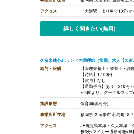
・宿直手当（希望者のみ） 5,
【賞与】年2回（計2.00ヶ
アクセス
「大溝駅」より車で10分/
【通勤手当】あり（上限20,9
【昇給】あり（1月あたり500
【退職金】あり※勤続3年以
詳しく聞きたい
(無料)
久留米純心Jr.ランドの調理師（常勤）求人【久留
給与・報酬
【管理栄養士・栄養士・調理
【時給】1,100円
【賞与】なし
【通勤手当】あり（210円-/
※当園より、グーグルマップ
【昇給】なし
施設形態
保育園(認可外)
【退職金】なし
事業所所在地
福岡県 久留米市 荘島町18-7
アクセス
JR鹿児島本線・久大本線「
歩3分/マイカー通勤可能※