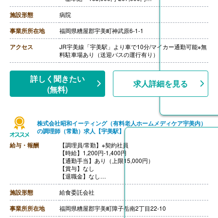
・勤勉手当 12,000円
・皆勤手当 4,000円
施設形態
病院
・僻地手当 6,000円
［その他手当］
事業所所在地
福岡県糟屋郡宇美町神武原6-1-1
・住宅手当 賃貸7,000円 持家5,500円
・家族手当 配偶者9,000円 第1子15,000円 第2子5,0
アクセス
JR宇美線「宇美駅」より車で10分/マイカー通勤可能※無
00円
料駐車場あり（送迎バスの運行有り）
【賞与】年2回（計4.00ヶ月分）※前年度実績
【通勤手当】あり（上限30,000円/月）
【昇給】あり（1月あたり0円-2,000円）※前年度実績
詳しく聞きたい
求人詳細を見る
【退職金】あり※勤続3年以上
(無料)
株式会社昭和イーティング（有料老人ホームメディケア宇美内）
の調理師（常勤）求人【宇美駅】
給与・報酬
【調理員/常勤】※契約社員
【時給】1,200円-1,400円
【通勤手当】あり（上限15,000円）
【賞与】なし
【退職金】なし
【昇給】本人実績による
施設形態
給食委託会社
事業所所在地
福岡県糟屋郡宇美町障子岳南2丁目22-10