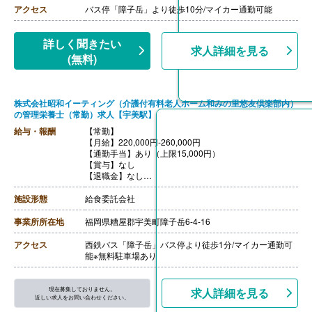
アクセス
バス停「障子岳」より徒歩10分/マイカー通勤可能
詳しく聞きたい
求人詳細を見る
(無料)
株式会社昭和イーティング（介護付有料老人ホーム和みの里悠友倶楽部内）
の管理栄養士（常勤）求人【宇美駅】
給与・報酬
【常勤】
【月給】220,000円-260,000円
【通勤手当】あり（上限15,000円）
【賞与】なし
【退職金】なし
【昇給】本人実績による
施設形態
給食委託会社
事業所所在地
福岡県糟屋郡宇美町障子岳6-4-16
アクセス
西鉄バス「障子岳」バス停より徒歩1分/マイカー通勤可
能※無料駐車場あり
現在募集しておりません。
求人詳細を見る
近しい求人をお問い合わせください。