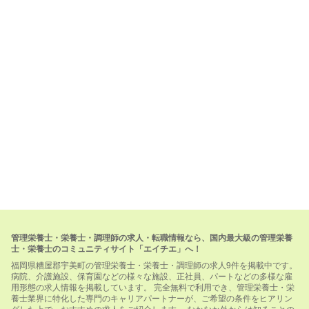
管理栄養士・栄養士・調理師の求人・転職情報なら、国内最大級の管理栄養
士・栄養士のコミュニティサイト「エイチエ」へ！
福岡県糟屋郡宇美町の管理栄養士・栄養士・調理師の求人9件を掲載中です。
病院、介護施設、保育園などの様々な施設、正社員、パートなどの多様な雇
用形態の求人情報を掲載しています。 完全無料で利用でき、管理栄養士・栄
養士業界に特化した専門のキャリアパートナーが、ご希望の条件をヒアリン
グした上で、おすすめの求人をご紹介します。 なかなか外からは知ることの