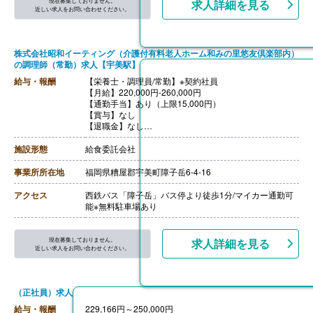
現在募集しておりません。
求人詳細を見る
近しい求人をお問い合わせください。
株式会社昭和イーティング（介護付有料老人ホーム和みの里悠友倶楽部内）
の調理師（常勤）求人【宇美駅】
給与・報酬
【栄養士・調理員/常勤】※契約社員
【月給】220,000円-260,000円
【通勤手当】あり（上限15,000円）
【賞与】なし
【退職金】なし
【昇給】本人実績による
【栄養士・調理員/非常勤】※フルタイムパート
施設形態
給食委託会社
【時給】1,057円-
【通勤手当】あり（上限15,000円）
事業所所在地
福岡県糟屋郡宇美町障子岳6-4-16
【賞与】なし
【退職金】なし
アクセス
西鉄バス「障子岳」バス停より徒歩1分/マイカー通勤可
【昇給】なし
能※無料駐車場あり
現在募集しておりません。
求人詳細を見る
近しい求人をお問い合わせください。
（正社員）求人
給与・報酬
229,166円～250,000円