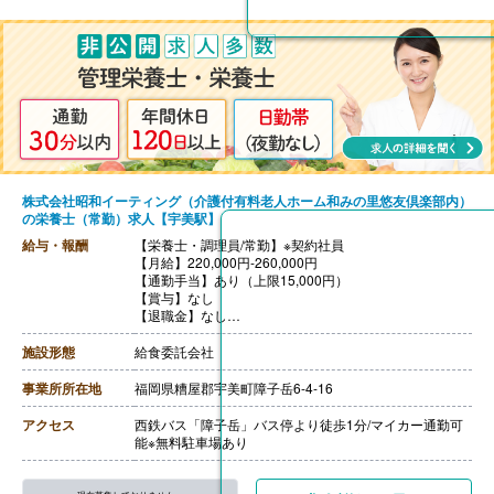
株式会社昭和イーティング（介護付有料老人ホーム和みの里悠友倶楽部内）
の栄養士（常勤）求人【宇美駅】
給与・報酬
【栄養士・調理員/常勤】※契約社員
【月給】220,000円-260,000円
【通勤手当】あり（上限15,000円）
【賞与】なし
【退職金】なし
【昇給】本人実績による
施設形態
給食委託会社
事業所所在地
福岡県糟屋郡宇美町障子岳6-4-16
アクセス
西鉄バス「障子岳」バス停より徒歩1分/マイカー通勤可
能※無料駐車場あり