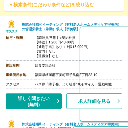
▼検索条件(こだわり条件など)を絞り込む
株式会社昭和イーティング（有料老人ホームメディケア宇美内）
の管理栄養士（常勤）求人【宇美駅】
給与・報酬
【調理員/常勤】※契約社員
【時給】1,200円-1,400円
【通勤手当】あり（上限15,000円）
【賞与】なし
【退職金】なし
【昇給】本人実績による
施設形態
給食委託会社
事業所所在地
福岡県糟屋郡宇美町障子岳南2丁目22-10
アクセス
バス停「障子岳」より徒歩10分/マイカー通勤可能
詳しく聞きたい
求人詳細を見る
(無料)
株式会社昭和イーティング（有料老人ホームメディケア宇美内）