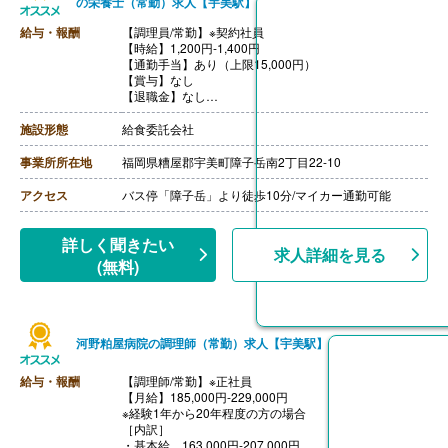
の栄養士（常勤）求人【宇美駅】
給与・報酬
【調理員/常勤】※契約社員
【時給】1,200円-1,400円
【通勤手当】あり（上限15,000円）
【賞与】なし
【退職金】なし
【昇給】本人実績による
施設形態
給食委託会社
事業所所在地
福岡県糟屋郡宇美町障子岳南2丁目22-10
アクセス
バス停「障子岳」より徒歩10分/マイカー通勤可能
詳しく聞きたい
求人詳細を見る
(無料)
河野粕屋病院の調理師（常勤）求人【宇美駅】
給与・報酬
【調理師/常勤】※正社員
【月給】185,000円-229,000円
※経験1年から20年程度の方の場合
［内訳］
・基本給 163,000円-207,000円