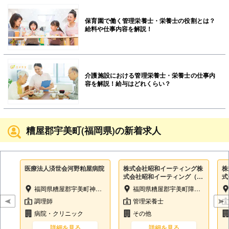
保育園で働く管理栄養士・栄養士の役割とは？
給料や仕事内容を解説！
介護施設における管理栄養士・栄養士の仕事内
容を解説！給与はどれくらい？
糟屋郡宇美町(福岡県)の新着求人
医療法人済世会河野粕屋病院
株式会社昭和イーティング株
株
式会社昭和イーティング（有
式
料老人ホームメディケア宇美
料
福岡県糟屋郡宇美町神武原6-1-1
福岡県糟屋郡宇美町障子岳南2丁目22-10
内）
内
調理師
管理栄養士
病院・クリニック
その他
詳細を見る
詳細を見る