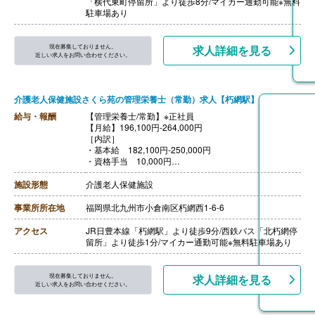
「横代東町停留所」より徒歩8分/マイカー通勤可能※無料
【退職金】あり※勤続5年以上
駐車場あり
現在募集しておりません。
求人詳細を見る
近しい求人をお問い合わせください。
介護老人保健施設さくら苑の管理栄養士（常勤）求人【朽網駅】
給与・報酬
【管理栄養士/常勤】※正社員
【月給】196,100円-264,000円
［内訳］
・基本給 182,100円-250,000円
・資格手当 10,000円
・ベースアップ手当 4,000円
［その他手当］
施設形態
介護老人保健施設
・管理手当 0円‐30,000円
・職務手当 0円‐30,000円
事業所所在地
福岡県北九州市小倉南区朽網西1-6-6
【賞与】年2回（計3.60ヶ月分）※前年度実績
【通勤手当】あり（上限20,000円/月）
アクセス
JR日豊本線「朽網駅」より徒歩9分/西鉄バス「北朽網停
【昇給】あり（1月あたり1,300円‐1,850円）※前年度実
留所」より徒歩1分/マイカー通勤可能※無料駐車場あり
績
【退職金】あり※勤続年数4年以上
現在募集しておりません。
求人詳細を見る
近しい求人をお問い合わせください。