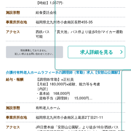
【時給】1,057円-
施設形態
給食委託会社
事業所所在地
福岡県北九州市小倉南区長野455-35
アクセス
西鉄バス 「貫大池」バス停より徒歩5分/マイカー通勤
可能
現在募集しておりません。
求人詳細を見る
近しい求人をお問い合わせください。
介護付有料老人ホームラフィーネの調理師（常勤）求人【安部山公園駅】
給与・報酬
【調理師/常勤】※正社員
【月給】183,000円※経験、能力等を考慮
［内訳］
・基本給 168,000円
・資格手当（調理師） 15,000円
［その他手当］
・年末年始手当
施設形態
有料老人ホーム
【賞与】年2回（0円-970,000円）※前年度実績
【通勤手当】あり（上限20,000円/月）
事業所所在地
福岡県北九州市小倉南区上葛原2丁目21-11
※バス通勤 上限14,600円/月（得パス）
※マイカー通勤 ガソリン代を会社規定により支給
アクセス
JR日豊本線「安部山公園駅」より徒歩16分/西鉄バス
【昇給】あり（1月あたり0円-10,000円）※前年度実績