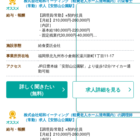
株式会社昭和イーティング（軽費老人ホーム清寿園内）の栄養士
（常勤）求人【安部山公園駅】
給与・報酬
【調理員/常勤】※契約社員
【月給】210,000円-260,000円
［内訳］
・基本給180,000円-220,000円
・固定残業代30,000円-40,000円
※固定残業手当は時間外労働の有無に関わらず支給し、2
4時間から29時間を超える時間外労働分は追加で支給
施設形態
給食委託会社
【通勤手当】あり（上限15,000円）
【賞与】なし
事業所所在地
福岡県北九州市小倉南区湯川新町1丁目11-17
【退職金】なし
【昇給】本人実績による
アクセス
JR日豊本線「安部山公園駅」より徒歩12分/マイカー通
勤可能
詳しく聞きたい
求人詳細を見る
(無料)
株式会社昭和イーティング（軽費老人ホーム清寿園内）の調理師
（常勤）求人【安部山公園駅】
給与・報酬
【調理員/常勤】※契約社員
【月給】210,000円-260,000円
［内訳］