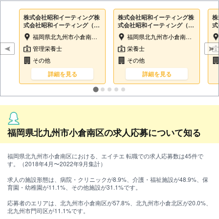
株式会社昭和イーティング株
株式会社昭和イーティング株
株
式会社昭和イーティング（軽
式会社昭和イーティング（軽
式
費老人ホーム清寿園内）
費老人ホーム清寿園内）
費
福岡県北九州市小倉南区湯川新町1丁目11-17
福岡県北九州市小倉南区湯川新町1丁目11-17
管理栄養士
栄養士
その他
その他
詳細を見る
詳細を見る
福岡県北九州市小倉南区の求人応募について知る
福岡県北九州市小倉南区における、エイチエ 転職での求人応募数は45件で
す。（2018年4月〜2022年9月集計）
求人の施設形態は、病院・クリニックが8.9%、介護・福祉施設が48.9%、保
育園・幼稚園が11.1%、その他施設が31.1%です。
応募者のエリアは、北九州市小倉南区が57.8%、北九州市小倉北区が20.0%、
北九州市門司区が11.1%です。