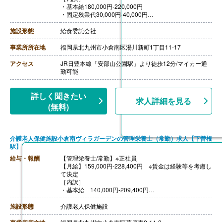
・基本給180,000円-220,000円
・固定残業代30,000円-40,000円
※固定残業手当は時間外労働の有無に関わらず支給し、2
4時間から29時間を超える時間外労働分は追加で支給
施設形態
給食委託会社
【通勤手当】あり（上限15,000円）
【賞与】なし
事業所所在地
福岡県北九州市小倉南区湯川新町1丁目11-17
【退職金】なし
【昇給】本人実績による
アクセス
JR日豊本線「安部山公園駅」より徒歩12分/マイカー通
勤可能
詳しく聞きたい
求人詳細を見る
(無料)
介護老人保健施設小倉南ヴィラガーデンの管理栄養士（常勤）求人【下曽根
駅】
給与・報酬
【管理栄養士/常勤】※正社員
【月給】159,000円-228,400円 ※賃金は経験等を考慮し
て決定
［内訳］
・基本給 140,000円-209,400円
・職務手当 19,000円
［その他手当］
施設形態
介護老人保健施設
・皆勤手当 5,000円
・家族手当 配偶9,000円、子4,000円