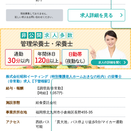
現在募集しておりません。
求人詳細を見る
近しい求人をお問い合わせください。
株式会社昭和イーティング（特別養護老人ホームおきなの杜内）の栄養士
（非常勤）求人【下曽根駅】
給与・報酬
【調理員/非常勤】
【時給】1,057円-
施設形態
給食委託会社
事業所所在地
福岡県北九州市小倉南区長野455-35
アクセス
西鉄バス 「貫大池」バス停より徒歩5分/マイカー通勤
可能