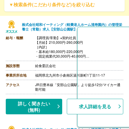
▼検索条件(こだわり条件など)を絞り込む
株式会社昭和イーティング（軽費老人ホーム清寿園内）の管理栄
養士（常勤）求人【安部山公園駅】
給与・報酬
【調理員/常勤】※契約社員
【月給】210,000円-260,000円
［内訳］
・基本給180,000円-220,000円
・固定残業代30,000円-40,000円
※固定残業手当は時間外労働の有無に関わらず支給し、2
4時間から29時間を超える時間外労働分は追加で支給
施設形態
給食委託会社
【通勤手当】あり（上限15,000円）
【賞与】なし
事業所所在地
福岡県北九州市小倉南区湯川新町1丁目11-17
【退職金】なし
【昇給】本人実績による
アクセス
JR日豊本線「安部山公園駅」より徒歩12分/マイカー通
勤可能
詳しく聞きたい
求人詳細を見る
(無料)