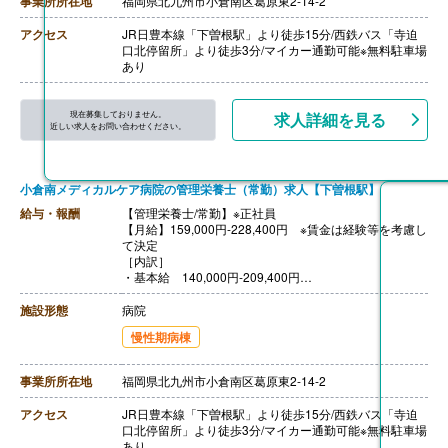
事業所所在地
福岡県北九州市小倉南区葛原東2-14-2
【賞与】年2回（計3.00ヶ月分）※前年度実績
【通勤手当】あり（上限24,500円/月）
アクセス
JR日豊本線「下曽根駅」より徒歩15分/西鉄バス「寺迫
【昇給】あり（1月あたり1,000円-3,000円）※前年度実
口北停留所」より徒歩3分/マイカー通勤可能※無料駐車場
績
あり
【退職金】あり※勤続5年以上
現在募集しておりません。
求人詳細を見る
近しい求人をお問い合わせください。
小倉南メディカルケア病院の管理栄養士（常勤）求人【下曽根駅】
給与・報酬
【管理栄養士/常勤】※正社員
【月給】159,000円-228,400円 ※賃金は経験等を考慮し
て決定
［内訳］
・基本給 140,000円-209,400円
・職務手当 19,000円
［その他手当］
施設形態
病院
・皆勤手当 5,000円
慢性期病棟
・家族手当 配偶9,000円、子4,000円
【賞与】年2回（計3.00ヶ月分）※前年度実績
【通勤手当】あり（上限24,500円/月）
事業所所在地
福岡県北九州市小倉南区葛原東2-14-2
【昇給】あり（1月あたり1,000円-3,000円）※前年度実
績
アクセス
JR日豊本線「下曽根駅」より徒歩15分/西鉄バス「寺迫
【退職金】あり（勤続5年以上）
口北停留所」より徒歩3分/マイカー通勤可能※無料駐車場
あり