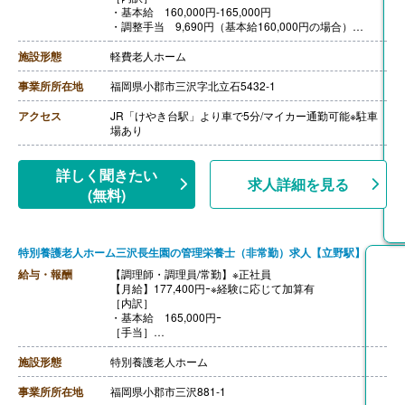
・基本給 160,000円-165,000円
・調整手当 9,690円（基本給160,000円の場合）
・処遇改善手当 7,000円
・資格手当 3,000円
施設形態
軽費老人ホーム
［その他手当］
・子供扶養手当 3,000円-6,000円/人
事業所所在地
福岡県小郡市三沢字北立石5432-1
・奨学金返済支援制度 上限20,000円
【賞与】年3回（計3.00ヶ月分）※前年度実績
アクセス
JR「けやき台駅」より車で5分/マイカー通勤可能※駐車
【通勤手当】あり（上限25,000円/月）
場あり
【昇給】あり（1月あたり50円-） ※前年度実績
【退職金】あり※勤続1年以上、共済加入
詳しく聞きたい
求人詳細を見る
(無料)
特別養護老人ホーム三沢長生園の管理栄養士（非常勤）求人【立野駅】
給与・報酬
【調理師・調理員/常勤】※正社員
【月給】177,400円ｰ※経験に応じて加算有
［内訳］
・基本給 165,000円ｰ
［手当］
・処遇改善手当 12,400円
・資格手当（調理師のみ） 3,000円
施設形態
特別養護老人ホーム
【賞与】あり（3.00ヶ月）※前年度実績
【通勤手当】あり（上限25,000円/月）
事業所所在地
福岡県小郡市三沢881-1
【昇給】あり※実績による