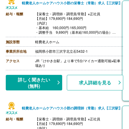
軽費老人ホームケアハウス小郡の栄養士（常勤）求人【三沢駅】
給与・報酬
【栄養士・調理師・調理員/常勤】※正社員
【月給】179,690円‐184,690円
［内訳］
・基本給 160,000円-165,000円
・調整手当 9,690円（基本給160,000円の場合）
・処遇改善手当 7,000円
・資格手当 3,000円
施設形態
軽費老人ホーム
［その他手当］
・子供扶養手当 3,000円-6,000円/人
事業所所在地
福岡県小郡市三沢字北立石5432-1
・奨学金返済支援制度 上限20,000円
【賞与】年3回（計3.00ヶ月分）※前年度実績
アクセス
JR「けやき台駅」より車で5分/マイカー通勤可能※駐車
【通勤手当】あり（上限25,000円/月）
場あり
【昇給】あり（1月あたり50円-） ※前年度実績
【退職金】あり※勤続1年以上、共済加入
詳しく聞きたい
求人詳細を見る
(無料)
軽費老人ホームケアハウス小郡の調理師（常勤）求人【三沢駅】
給与・報酬
【栄養士・調理師・調理員/常勤】※正社員
【月給】179,690円‐184,690円
［内訳］