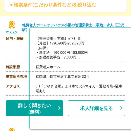
▼検索条件(こだわり条件など)を絞り込む
軽費老人ホームケアハウス小郡の管理栄養士（常勤）求人【三沢
駅】
給与・報酬
【管理栄養士/常勤】※正社員
【月給】179,690円-202,690円
［内訳］
・基本給 160,000円-183,000円
・処遇改善手当 7,000円
・資格手当 8,000円
・調整手当 4,690円（基本給160,000円の場合）
施設形態
軽費老人ホーム
［その他手当］
・子供扶養手当 3,000円-6,000円/人
事業所所在地
福岡県小郡市三沢字北立石5432-1
・奨学金返済支援制度 上限20,000円
【賞与】年3回（計3.00ヶ月分）※前年度実績
アクセス
JR「けやき台駅」より車で5分/マイカー通勤可能※駐車
【通勤手当】あり（上限25,000円/月）
場あり
【昇給】あり（1月あたり50円-） ※前年度実績
【退職金】あり※勤続1年以上、共済加入
詳しく聞きたい
求人詳細を見る
(無料)