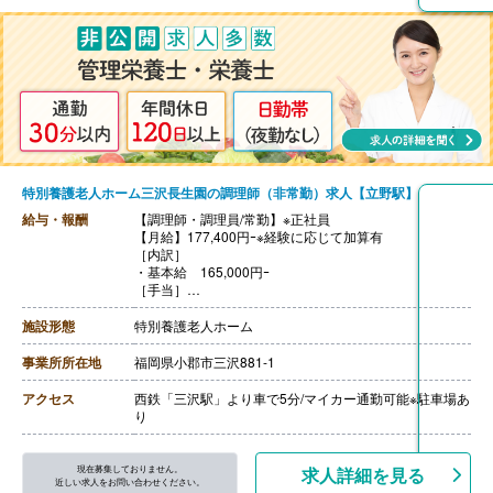
【賞与】なし
【通勤手当】あり（上限25,000円/月）
【昇給】なし
【退職金】なし
特別養護老人ホーム三沢長生園の調理師（非常勤）求人【立野駅】
給与・報酬
【調理師・調理員/常勤】※正社員
【月給】177,400円ｰ※経験に応じて加算有
［内訳］
・基本給 165,000円ｰ
［手当］
・処遇改善手当 12,400円
・資格手当（調理師のみ） 3,000円
施設形態
特別養護老人ホーム
【賞与】あり（3.00ヶ月）※前年度実績
【通勤手当】あり（上限25,000円/月）
事業所所在地
福岡県小郡市三沢881-1
【昇給】あり※実績による
【退職金】あり※共済(WAM)加入
アクセス
西鉄「三沢駅」より車で5分/マイカー通勤可能※駐車場あ
‐‐‐
り
【調理員/非常勤】
【時給】1,057円-1,072円
［内訳］
現在募集しておりません。
求人詳細を見る
・基本給 1,016円-1,031円
近しい求人をお問い合わせください。