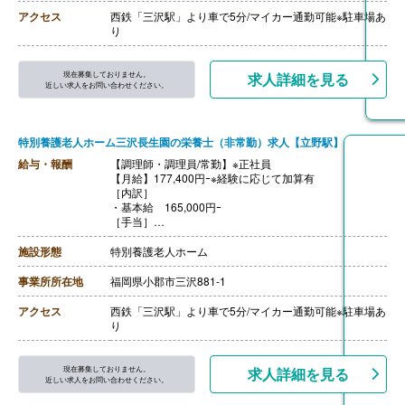
【退職金】あり※共済(WAM)加入
アクセス
西鉄「三沢駅」より車で5分/マイカー通勤可能※駐車場あ
‐‐‐
り
【調理員/非常勤】
【時給】1,057円-1,072円
［内訳］
現在募集しておりません。
求人詳細を見る
・基本給 1,016円-1,031円
近しい求人をお問い合わせください。
・処遇改善手当 41円
【賞与】なし
【通勤手当】あり（上限25,000円/月）
特別養護老人ホーム三沢長生園の栄養士（非常勤）求人【立野駅】
【昇給】なし
【退職金】なし
給与・報酬
【調理師・調理員/常勤】※正社員
【月給】177,400円ｰ※経験に応じて加算有
［内訳］
・基本給 165,000円ｰ
［手当］
・処遇改善手当 12,400円
・資格手当（調理師のみ） 3,000円
施設形態
特別養護老人ホーム
【賞与】あり（3.00ヶ月）※前年度実績
【通勤手当】あり（上限25,000円/月）
事業所所在地
福岡県小郡市三沢881-1
【昇給】あり※実績による
【退職金】あり※共済(WAM)加入
アクセス
西鉄「三沢駅」より車で5分/マイカー通勤可能※駐車場あ
‐‐‐
り
【調理員/非常勤】
【時給】1,057円-1,072円
［内訳］
現在募集しておりません。
求人詳細を見る
・基本給 1,016円-1,031円
近しい求人をお問い合わせください。
・処遇改善手当 41円