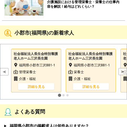
介護施設における管理栄養士・栄養士の仕事内
容を解説！給与はどれくらい？
小郡市(福岡県)の新着求人
社会福祉法人長生会特別養護
社会福祉法人長生会特別養護
社
老人ホーム三沢長生園
老人ホーム三沢長生園
老
福岡県小郡市三沢881-1
福岡県小郡市三沢881-1
管理栄養士
栄養士
介護・福祉
介護・福祉
詳細を見る
詳細を見る
よくある質問
福岡県小郡市の掲載求人は何件ありますか？