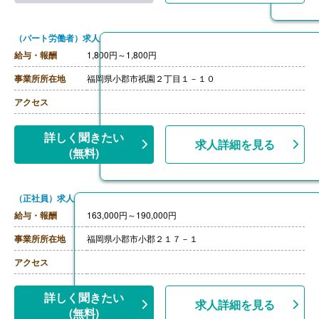
・処遇改善手当 41円
【賞与】なし
【通勤手当】あり（上限25,000円/月）
（パート労働者）求人
【昇給】なし
【退職金】なし
給与・報酬
1,800円～1,800円
事業所所在地
福岡県小郡市祇園２丁目１－１０
アクセス
詳しく聞きたい
求人詳細を見る
(無料)
（正社員）求人
給与・報酬
163,000円～190,000円
事業所所在地
福岡県小郡市小郡２１７－１
アクセス
詳しく聞きたい
求人詳細を見る
(無料)