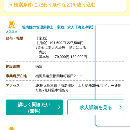
▼検索条件(こだわり条件など)を絞り込む
堤病院の管理栄養士（常勤）求人【海老津駅】
給与・報酬
【常勤】
【月給】191,500円-227,500円
※賃金は本人の経験、能力による
［内訳］
・基本給 170,000円-180,000円
・能力手当 13,000円-30,000円
・調整手当 5,000円-10,000円
施設形態
病院
・処遇改善手当 3,500円-7,500円
［その他手当］
事業所所在地
福岡県遠賀郡岡垣町鍋田2-1-1
・早朝手当
05:00出 1,750円/日
アクセス
JR鹿児島本線「海老津駅」より徒歩20分/マイカー通勤
06:00出 1,250円/日
可能※無料駐車場あり
遅出-19:30 600円/日
【賞与】年2回（計3.40ヶ月分）※前年度実績
【通勤手当】あり（上限なし、実費支給）
詳しく聞きたい
求人詳細を見る
【昇給】あり（1月あたり500円-3,800円）※前年度実績
(無料)
【退職金】あり※勤続2年以上、退職金共済加入
※昇給、賞与は事業業績および本人能力による