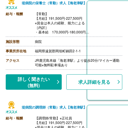
堤病院の栄養士（常勤）求人【海老津駅】
給与・報酬
【常勤】
【月給】191,500円-227,500円
※賃金は本人の経験、能力による
［内訳］
・基本給 170,000円-180,000円
・能力手当 13,000円-30,000円
・調整手当 5,000円-10,000円
施設形態
病院
・処遇改善手当 3,500円-7,500円
［その他手当］
事業所所在地
福岡県遠賀郡岡垣町鍋田2-1-1
・早朝手当
05:00出 1,750円/日
アクセス
JR鹿児島本線「海老津駅」より徒歩20分/マイカー通勤
06:00出 1,250円/日
可能※無料駐車場あり
遅出-19:30 600円/日
【賞与】年2回（計3.40ヶ月分）※前年度実績
【通勤手当】あり（上限なし、実費支給）
詳しく聞きたい
求人詳細を見る
【昇給】あり（1月あたり500円-3,800円）※前年度実績
(無料)
【退職金】あり※勤続2年以上、退職金共済加入
※昇給、賞与は事業業績および本人能力による
堤病院の調理師（常勤）求人【海老津駅】
給与・報酬
【調理師/常勤】※正社員
【月給】191,500円-227,500円
※賃金は本人の経験、能力による