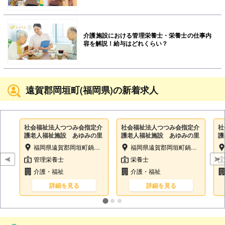
介護施設における管理栄養士・栄養士の仕事内
容を解説！給与はどれくらい？
遠賀郡岡垣町(福岡県)の新着求人
社会福祉法人つつみ会指定介
社会福祉法人つつみ会指定介
社
護老人福祉施設 あゆみの里
護老人福祉施設 あゆみの里
護
福岡県遠賀郡岡垣町鍋田2-1-6
福岡県遠賀郡岡垣町鍋田2-1-6
管理栄養士
栄養士
介護・福祉
介護・福祉
詳細を見る
詳細を見る