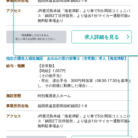
事業所所在地
福岡県遠賀郡岡垣町鍋田2-1-6
アクセス
JR鹿児島本線「海老津駅」より車で5分/岡垣コミュニバ
ス「鍋田2丁目停留所」より徒歩1分/マイカー通勤可能※
無料駐車場あり
現在募集しておりません。
求人詳細を見る
近しい求人をお問い合わせください。
指定介護老人福祉施設 あゆみの里の栄養士（非常勤）求人【海老津駅】
給与・報酬
【非常勤】
【時給】1,057円
［その他手当］
・早出、遅出手当 300円/時加算（08:30-17:30を基準と
し、その前後に勤務した場合）
【賞与】なし
【通勤手当】あり（上限20,900円/月）
施設形態
特別養護老人ホーム
【昇給】なし
【退職金】なし
事業所所在地
福岡県遠賀郡岡垣町鍋田2-1-6
アクセス
JR鹿児島本線「海老津駅」より車で5分/岡垣コミュニバ
ス「鍋田2丁目停留所」より徒歩1分/マイカー通勤可能※
無料駐車場あり