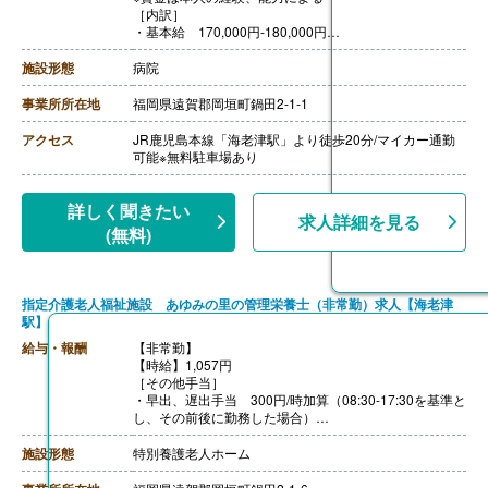
［内訳］
・基本給 170,000円-180,000円
・能力手当 13,000円-30,000円
・調整手当 5,000円-10,000円
施設形態
病院
・処遇改善手当 3,500円-7,500円
［その他手当］
事業所所在地
福岡県遠賀郡岡垣町鍋田2-1-1
・早朝手当
05:00出 1,750円/日
アクセス
JR鹿児島本線「海老津駅」より徒歩20分/マイカー通勤
06:00出 1,250円/日
可能※無料駐車場あり
遅出-19:30 600円/日
【賞与】年2回（計3.40ヶ月分）※前年度実績
【通勤手当】あり（上限なし、実費支給）
詳しく聞きたい
求人詳細を見る
【昇給】あり（1月あたり500円-3,800円）※前年度実績
(無料)
【退職金】あり※勤続2年以上、退職金共済加入
※昇給、賞与は事業業績および本人能力による
指定介護老人福祉施設 あゆみの里の管理栄養士（非常勤）求人【海老津
駅】
給与・報酬
【非常勤】
【時給】1,057円
［その他手当］
・早出、遅出手当 300円/時加算（08:30-17:30を基準と
し、その前後に勤務した場合）
【賞与】なし
【通勤手当】あり（上限20,900円/月）
施設形態
特別養護老人ホーム
【昇給】なし
【退職金】なし