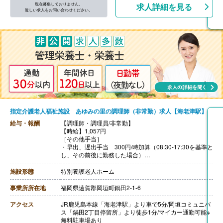
現在募集しておりません。
求人詳細を見る
近しい求人をお問い合わせください。
指定介護老人福祉施設 あゆみの里の調理師（非常勤）求人【海老津駅】
給与・報酬
【調理師・調理員/非常勤】
【時給】1,057円
［その他手当］
・早出、遅出手当 300円/時加算（08:30-17:30を基準と
し、その前後に勤務した場合）
【賞与】なし
【通勤手当】あり（上限20,900円/月）
施設形態
特別養護老人ホーム
【昇給】なし
【退職金】なし
事業所所在地
福岡県遠賀郡岡垣町鍋田2-1-6
アクセス
JR鹿児島本線「海老津駅」より車で5分/岡垣コミュニバ
ス「鍋田2丁目停留所」より徒歩1分/マイカー通勤可能※
無料駐車場あり