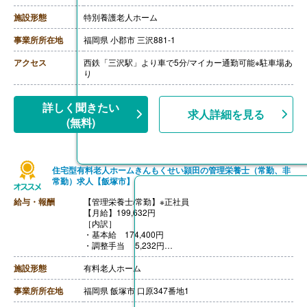
・処遇改善手当 12,400円
・資格手当（調理師のみ） 3,000円
施設形態
特別養護老人ホーム
【賞与】あり（3.00ヶ月）※前年度実績
【通勤手当】あり（上限25,000円/月）
事業所所在地
福岡県 小郡市 三沢881-1
【昇給】あり※実績による
【退職金】あり※共済(WAM)加入
アクセス
西鉄「三沢駅」より車で5分/マイカー通勤可能※駐車場あ
‐‐‐
り
【調理員/非常勤】
【時給】1,057円-1,072円
［内訳］
詳しく聞きたい
求人詳細を見る
・基本給 1,016円-1,031円
(無料)
・処遇改善手当 41円
【賞与】なし
【通勤手当】あり（上限25,000円/月）
【昇給】なし
住宅型有料老人ホームきんもくせい頴田の管理栄養士（常勤、非
【退職金】なし
常勤）求人【飯塚市】
給与・報酬
【管理栄養士/常勤】※正社員
【月給】199,632円
［内訳］
・基本給 174,400円
・調整手当 5,232円
・職能手当 20,000円
［その他手当］
施設形態
有料老人ホーム
・皆勤手当 5,000円
・住宅手当 12,000円（世帯主のみ）
事業所所在地
福岡県 飯塚市 口原347番地1
・家族手当 9,000円（配偶者）5,500円（父母）2,700