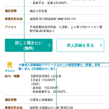
・資格手当 栄養士6,000円
［その他手当］
・職位（役職）手当
施設形態
施設入所支援
・永年勤続手当
【賞与】年2回（計1.80ヶ月分）※前年度実績
事業所所在地
福岡県 田川郡福智町 神崎1533-151
【通勤手当】あり（上限20,000円/月）
【昇給】あり（1月あたり2,000円-5,000円）※前年度実
アクセス
平成筑豊鉄道伊田線「人見駅」より車で3分/マイカー通
績
勤可能※駐車場あり
【退職金】あり※勤続2年以上、共済加入
詳しく聞きたい
求人詳細を見る
(無料)
介護老人保健施設アデリーヌみやこの管理栄養士（常勤、非常
勤）求人【京都郡みやこ町】
給与・報酬
【調理員/常勤】※正社員
【月給】174,000円
［内訳］
・基本給 152,000円
・特殊業務手当 22,000円
［その他手当］
・処遇改善手当 5,000円/月※施設の業況により変動
施設形態
介護老人保健施設
【賞与】年2回（計2.00ヶ月分）※前年度実績
【通勤手当】あり（上限20,900円/月）
事業所所在地
福岡県 京都郡みやこ町 豊津2128