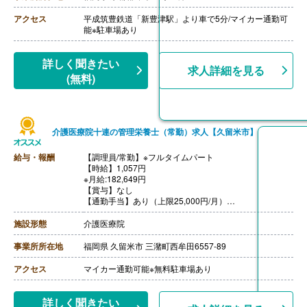
【昇給】あり（1月あたり9,610円）※前年度実績
【退職金】あり※勤続3年以上
アクセス
平成筑豊鉄道「新豊津駅」より車で5分/マイカー通勤可
【調理員/非常勤】
能※駐車場あり
【時給】1,057円
［その他手当］
・処遇改善手当 2,500円-5,000円/月※勤務時間、施設の
詳しく聞きたい
求人詳細を見る
業況により変動
(無料)
【賞与】年2回（計10,000円-50,000円）※前年度実績
【通勤手当】あり（上限961円/日）
【昇給】あり（1月あたり57円）※前年度実績
【退職金】なし
介護医療院十連の管理栄養士（常勤）求人【久留米市】
給与・報酬
【調理員/常勤】※フルタイムパート
【時給】1,057円
※月給:182,649円
【賞与】なし
【通勤手当】あり（上限25,000円/月）
【昇給】なし
【退職金】なし
施設形態
介護医療院
事業所所在地
福岡県 久留米市 三潴町西牟田6557-89
アクセス
マイカー通勤可能※無料駐車場あり
詳しく聞きたい