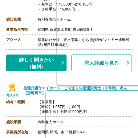
・基本給 173,000円-210,100円
・資格手当 15,000円
［その他手当］
・役職手当 15,000円
施設形態
特別養護老人ホーム
・特別責任手当 25,000円
・早出手当 1,200円/回
事業所所在地
福岡県 遠賀郡水巻町 吉田南2-9-1
・住宅手当 最大27,000円
・扶養手当 配偶者16,000円、子供55,000円-10,500円※
アクセス
福北ゆたか線「東水巻駅」から徒歩5分/マイカー通勤可
人数により加算
能※無料駐車場あり
・職位手当
【賞与】年2回（計2.00ヶ月分-3.00ヶ月分）※前年度実績
【通勤手当】あり（上限50,000円/月）
詳しく聞きたい
求人詳細を見る
【昇給】あり（1月あたり1,500円-4,500円）※前年度実
(無料)
績
【退職金】あり※勤続3.5年以上、退職金共済加入
生涯介護付マイホーム こでまりの管理栄養士（非常勤）求人
【那珂川市】
給与・報酬
【非常勤】
【時給】1,057円-1,100円
【通勤手当】上限10,000円/月
施設形態
有料老人ホーム
事業所所在地
福岡県 那珂川市 下梶原2-6-2