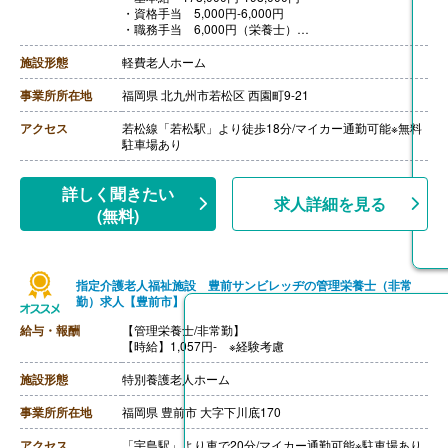
・資格手当 5,000円-6,000円
・職務手当 6,000円（栄養士）
・調整手当 7,000円
【賞与】年2回（計2.00ヶ月分）※実績
施設形態
軽費老人ホーム
【通勤手当】あり（上限20,900円/月）
【昇給】あり（1月あたり1,000円-3,000円）※実績
事業所所在地
福岡県 北九州市若松区 西園町9-21
【退職金】あり※勤続1年以上、共済加入
アクセス
若松線「若松駅」より徒歩18分/マイカー通勤可能※無料
駐車場あり
詳しく聞きたい
求人詳細を見る
(無料)
指定介護老人福祉施設 豊前サンビレッヂの管理栄養士（非常
勤）求人【豊前市】
給与・報酬
【管理栄養士/非常勤】
【時給】1,057円- ※経験考慮
施設形態
特別養護老人ホーム
事業所所在地
福岡県 豊前市 大字下川底170
アクセス
「宇島駅」より車で20分/マイカー通勤可能※駐車場あり