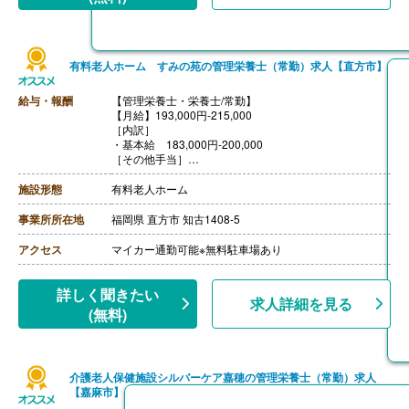
有料老人ホーム すみの苑の管理栄養士（常勤）求人【直方市】
給与・報酬
【管理栄養士・栄養士/常勤】
【月給】193,000円-215,000
［内訳］
・基本給 183,000円-200,000
［その他手当］
・資格手当 10,000‐15,000
・早出手当 800円/回
施設形態
有料老人ホーム
・遅出手当 600円/回
【通勤手当】あり（上限20,000円/月）
事業所所在地
福岡県 直方市 知古1408-5
アクセス
マイカー通勤可能※無料駐車場あり
詳しく聞きたい
求人詳細を見る
(無料)
介護老人保健施設シルバーケア嘉穂の管理栄養士（常勤）求人
【嘉麻市】