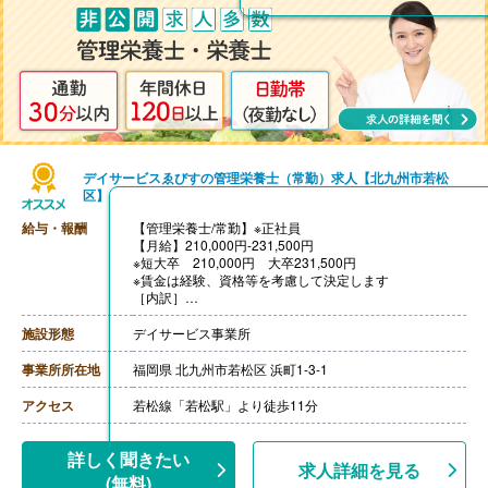
デイサービスゑびすの管理栄養士（常勤）求人【北九州市若松
区】
給与・報酬
【管理栄養士/常勤】※正社員
【月給】210,000円-231,500円
※短大卒 210,000円 大卒231,500円
※賃金は経験、資格等を考慮して決定します
［内訳］
・処遇改善手当 33,000円
・資格手当 25,000円
施設形態
デイサービス事業所
［その他手当］
・日祭日手当 2,000円/日（半日勤務は半額）
事業所所在地
福岡県 北九州市若松区 浜町1-3-1
・年末年始手当 3,000円/日（半日勤務は半額）
【賞与】年2回（計2.50ヶ月分）（会社規定により実
アクセス
若松線「若松駅」より徒歩11分
施）
【通勤手当】あり（上限20,000円/月）
【昇給】年1回（1,600円）（会社規定により実施）
詳しく聞きたい
求人詳細を見る
【退職金】あり ※勤続3年以上
(無料)