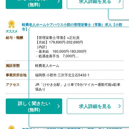
求人詳細を見る
(無料)
軽費老人ホームケアハウス小郡の管理栄養士（常勤）求人【小郡
市】
給与・報酬
【管理栄養士/常勤】※正社員
【月給】179,690円-202,690円
［内訳］
・基本給 160,000円-183,000円
・処遇改善手当 7,000円
・資格手当 8,000円
・調整手当 4,690円（基本給160,000円の場合）
施設形態
軽費老人ホーム
［その他手当］
・子供扶養手当 3,000円-6,000円/人
事業所所在地
福岡県 小郡市 三沢字北立石5432-1
・奨学金返済支援制度 上限20,000円
【賞与】年3回（計3.00ヶ月分）※前年度実績
アクセス
JR「けやき台駅」より車で5分/マイカー通勤可能※駐車
【通勤手当】あり（上限25,000円/月）
場あり
【昇給】あり（1月あたり50円-） ※前年度実績
【退職金】あり※勤続1年以上、共済加入
詳しく聞きたい
求人詳細を見る
(無料)