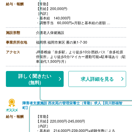
給与・報酬
【常勤】
【月給】200,000円-
［内訳］
・基本給 140,000円
・調整手当 60,000円※月額と基本給の差額
【賞与】なし
【通勤手当】あり（上限50,000円/月）
施設形態
介護老人保健施設
【昇給】あり（1月あたり1,000円-3,250円）※前年度実
績
事業所所在地
福岡県 福岡市東区 雁の巣1-7-30
【退職金】あり※勤続2年以上、共済加入
アクセス
JR香椎線「奈多駅」より徒歩10分/西鉄バス「奈多松原
停留所」より徒歩5分/マイカー通勤可能※駐車場あり（駐
車場代:1,500円/月）
詳しく聞きたい
求人詳細を見る
(無料)
障害者支援施設 西友苑の管理栄養士（常勤）求人【田川郡福智
町】
給与・報酬
【常勤】
【月給】220,000円-245,000円
［内訳］
・基本給 214,000円-239,000円※経験年数による