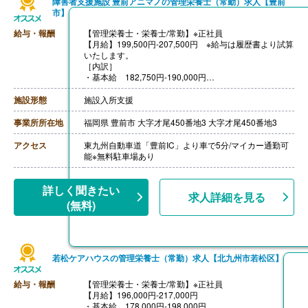
障害者支援施設 豊前アニマノの管理栄養士（常勤）求人【豊前
市】
給与・報酬
【管理栄養士・栄養士/常勤】※正社員
【月給】199,500円‐207,500円 ※給与は履歴書より試算
いたします。
［内訳］
・基本給 182,750円-190,000円
・栄養士手当 7,500円
・新処遇改善手当 ※年度の売上により変動あり
施設形態
施設入所支援
［その他手当］
・年末年始手当 ※12/31-1/3に出勤した場合
事業所所在地
福岡県 豊前市 大字才尾450番地3 大字才尾450番地3
【賞与】年2回（計3,50ヶ月分）+寸志（計30,000円-50,
000円）※前年度実績、人事評価による
アクセス
東九州自動車道「豊前IC」より車で5分/マイカー通勤可
【通勤手当】あり（上限20,000円/月）
能※無料駐車場あり
【昇給】あり（1月あたり1,000円-3,000円）※前年度実
績
【退職金】あり※勤続3年以上
詳しく聞きたい
求人詳細を見る
(無料)
若松ケアハウスの管理栄養士（常勤）求人【北九州市若松区】
給与・報酬
【管理栄養士・栄養士/常勤】※正社員
【月給】196,000円-217,000円
・基本給 178,000円-198,000円