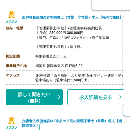
西戸崎創生園の管理栄養士（常勤、非常勤）求人【福岡市東区】
給与・報酬
【管理栄養士/常勤】※管理職候補/契約社員
【月給】250,000円-300,000円
【賞与】年2回（計約1.00ヶ月分）※前年度実績
‐‐‐
【管理栄養士/常勤】※準社員
【月給】215,000円-300,000円
［内訳］
施設形態
特別養護老人ホーム
・基本給 144,500円-153,500円
・資格手当 15,000円
事業所所在地
福岡県 福岡市東区 西戸崎5-22-1
・調整手当 55,500円‐131,500円※月額と基本給の差額
【賞与】年2回（計約1.00ヶ月分）※前年度実績
アクセス
JR香椎線「西戸崎駅」より徒歩15分/マイカー通勤可能※
【通勤手当】あり（上限50,000円/月）
駐車場あり（駐車場代:1,500円/月）
【昇給】あり（1月あたり1,000円-3,250円）※前年度実
績
【退職金】あり※勤続2年以上、共済加入
詳しく聞きたい
求人詳細を見る
++++++++++++++++++++
(無料)
【管理栄養士/非常勤】
【時給】1,300円
【賞与】なし
【通勤手当】あり（上限50,000円/月）
介護老人保健施設M.T奈多ケア院の管理栄養士（常勤）求人【福
【昇給】あり（1時間あたり5円-20円）※前年度実績
岡市東区】
【退職金】なし