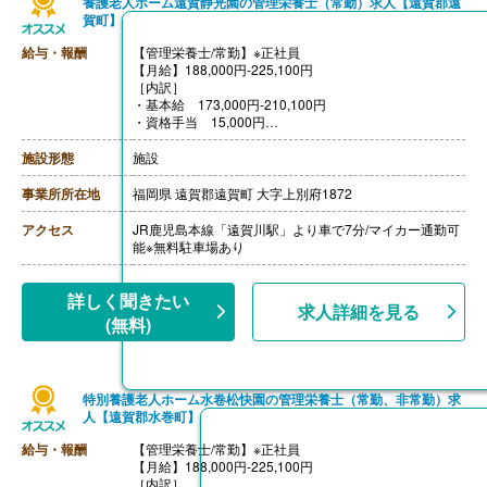
養護老人ホーム遠賀静光園の管理栄養士（常勤）求人【遠賀郡遠
賀町】
給与・報酬
【管理栄養士/常勤】※正社員
【月給】188,000円-225,100円
［内訳］
・基本給 173,000円-210,100円
・資格手当 15,000円
［その他手当］
・役職手当 15,000円
施設形態
施設
・特別責任手当 25,000円
・早出手当 1,200円/回
事業所所在地
福岡県 遠賀郡遠賀町 大字上別府1872
・住宅手当 最大27,000円
・扶養手当 配偶者16,000円、子供55,000円-10,500円※
アクセス
JR鹿児島本線「遠賀川駅」より車で7分/マイカー通勤可
人数により加算
能※無料駐車場あり
・職位手当
【賞与】年2回（計2.00ヶ月分）※前年度実績
【通勤手当】あり（上限50,000円/月）
詳しく聞きたい
求人詳細を見る
【昇給】あり（1月あたり1,500円-4,500円）※前年度実
(無料)
績
【退職金】あり※勤続3.5年以上、退職金共済加入
特別養護老人ホーム水卷松快園の管理栄養士（常勤、非常勤）求
人【遠賀郡水巻町】
給与・報酬
【管理栄養士/常勤】※正社員
【月給】188,000円-225,100円
［内訳］