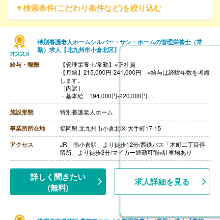
▼検索条件(こだわり条件など)を絞り込む
特別養護老人ホームシルバー・サン・ホームの管理栄養士（常
勤）求人【北九州市小倉北区】
給与・報酬
【管理栄養士/常勤】※正社員
【月給】215,000円-241,000円 ※給与は経験年数を考慮
します。
［内訳］
・基本給 194,000円-220,000円
・資格手当 15,000円
・職務給手当 6,000円
施設形態
特別養護老人ホーム
［その他手当］
・扶養手当 ※支給条件あり
事業所所在地
福岡県 北九州市小倉北区 大手町17-15
【賞与】年2回（計3.40ヶ月分）※前年度実績
【通勤手当】あり（上限21,000円/月）
アクセス
JR「南小倉駅」より徒歩12分/西鉄バス「木町二丁目停
【昇給】あり（1月あたり700円-1,200円）※前年度実績
留所」より徒歩3分/マイカー通勤可能※駐車場あり
【退職金】あり※勤続1年以上、退職金共済加入
詳しく聞きたい
求人詳細を見る
(無料)