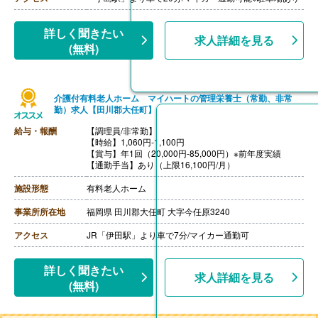
詳しく聞きたい
求人詳細を見る
(無料)
介護付有料老人ホーム マイハートの管理栄養士（常勤、非常
勤）求人【田川郡大任町】
給与・報酬
【調理員/非常勤】
【時給】1,060円-1,100円
【賞与】年1回（20,000円-85,000円）※前年度実績
【通勤手当】あり（上限16,100円/月）
施設形態
有料老人ホーム
事業所所在地
福岡県 田川郡大任町 大字今任原3240
アクセス
JR「伊田駅」より車で7分/マイカー通勤可
詳しく聞きたい
求人詳細を見る
(無料)