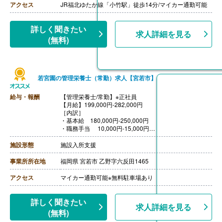
円（第一子第二子）1,200円（第三子）
アクセス
JR福北ゆたか線「小竹駅」徒歩14分/マイカー通勤可能
【賞与】年2回（計 3.40ヶ月分）※前年度実績
【通勤手当】あり（上限50,000円/月）
【昇給】あり
詳しく聞きたい
求人詳細を見る
【退職金】あり※勤続3年以上
(無料)
若宮園の管理栄養士（常勤）求人【宮若市】
給与・報酬
【管理栄養士/常勤】※正社員
【月給】199,000円-282,000円
［内訳］
・基本給 180,000円-250,000円
・職務手当 10,000円-15,000円
・特例手当 9,000円-17,000円
［その他手当］
施設形態
施設入所支援
・住居手当 18,000円（上限）
・扶養手当 13,500円（配偶者）5,000円（子）
事業所所在地
福岡県 宮若市 乙野字六反田1465
・処遇改善等
【賞与】年2回（計3.8ヶ月分）※前年度実績
アクセス
マイカー通勤可能※無料駐車場あり
【通勤手当】あり（上限11,300円/月）
【昇給】あり（1月あたり5,000円-）※前年度実績
【退職金】あり※勤続3年以上
詳しく聞きたい
求人詳細を見る
(無料)