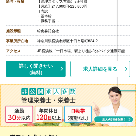
給与・報酬
【調理スタッフ/常勤】※正社員
【月給】217,000円-225,800円
［内訳］
・基本給
・職務手当
・働きがい向上手当 10,000円
［その他手当］
施設形態
給食委託会社
・時間外手当（超過1分から支給）
・精皆勤手当 6,000円（規定あり）
事業所所在地
神奈川県横浜市緑区十日市場町824-2
【賞与】年2回（計2.08ヶ月分）※前年度実績
【通勤手当】あり（上限50,000円/月）
アクセス
JR横浜線「十日市場」駅より徒歩3分/バイク通勤可能
【昇給】あり
【退職金】あり※勤続3年以上
【調理主任/常勤】※正社員
詳しく聞きたい
求人詳細を見る
【月給】225,800円-260,100円
(無料)
［内訳］
・基本給
・職務手当
・働きがい向上手当 10,000円
［その他手当］
・時間外手当（超過1分から支給）
・精皆勤手当 6,000円（規定あり）
【賞与】年2回（計2.08ヶ月分）※前年度実績
【通勤手当】あり（上限50,000円/月）
【昇給】あり
【退職金】あり※勤続3年以上