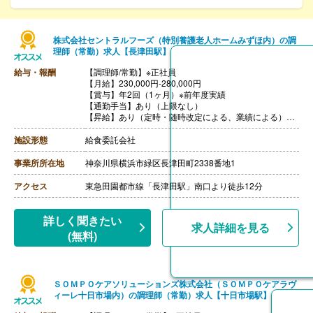
株式会社セントラルフーズ（特別養護老人ホームみずほ内）の調
理師（常勤）求人【長津田駅】
給与・報酬
【調理師/常勤】※正社員
【月給】230,000円-280,000円
【賞与】年2回（1ヶ月）※前年度実績
【通勤手当】あり（上限なし）
【昇給】あり（定時・随時改定による、業績による）
【退職金】あり（社内規定による）
施設形態
給食委託会社
事業所所在地
神奈川県横浜市緑区長津田町2338番地1
アクセス
東急田園都市線「長津田駅」南口より徒歩12分
詳しく聞きたい
求人詳細を見る
(無料)
ＳＯＭＰＯケアソリューションズ株式会社（ＳＯＭＰＯケアラヴ
ィーレ十日市場内）の調理師（常勤）求人【十日市場駅】