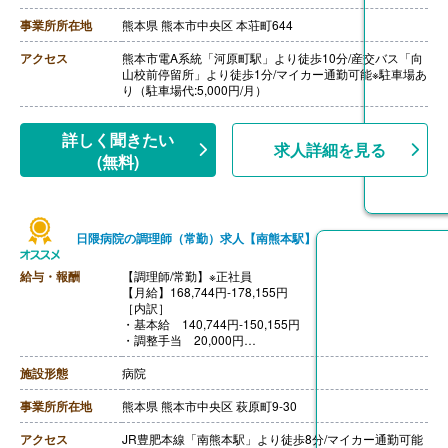
・住宅手当 10,000円※本人が世帯主で賃貸の場合のみ
・早出手当 500円/回
事業所所在地
熊本県 熊本市中央区 本荘町644
【賞与】年2回（計3.00ヶ月分）※前年度実績
【通勤手当】あり（上限9,000円/月）
アクセス
熊本市電A系統「河原町駅」より徒歩10分/産交バス「向
【昇給】年1回（1月あたり0円-3,000円）※前年度実績
山校前停留所」より徒歩1分/マイカー通勤可能※駐車場あ
【退職金】あり※勤続3年以上
り（駐車場代:5,000円/月）
詳しく聞きたい
求人詳細を見る
(無料)
日隈病院の調理師（常勤）求人【南熊本駅】
給与・報酬
【調理師/常勤】※正社員
【月給】168,744円-178,155円
［内訳］
・基本給 140,744円-150,155円
・調整手当 20,000円
・職種手当 2,000円（調理師免許）
・精勤（一律）手当 3,000円
施設形態
病院
・ベースアップ手当 5,000円
［その他手当］
事業所所在地
熊本県 熊本市中央区 萩原町9-30
・扶養手当 配偶者4,000円、子ども（18歳未満）4,000
円/人
アクセス
JR豊肥本線「南熊本駅」より徒歩8分/マイカー通勤可能