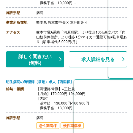
・職務手当 10,000円
［その他手当］
・皆勤手当 5,000円
施設形態
病院
・住宅手当 10,000円※本人が世帯主で賃貸の場合のみ
・早出手当 500円/回
事業所所在地
熊本県 熊本市中央区 本荘町644
【賞与】年2回（計3.00ヶ月分）※前年度実績
【通勤手当】あり（上限9,000円/月）
アクセス
熊本市電A系統「河原町駅」より徒歩10分/産交バス「向
【昇給】年1回（1月あたり0円-3,000円）※前年度実績
山校前停留所」より徒歩1分/マイカー通勤可能※駐車場あ
【退職金】あり※勤続3年以上
り（駐車場代:5,000円/月）
詳しく聞きたい
求人詳細を見る
(無料)
明生病院の調理師（常勤）求人【西里駅】
給与・報酬
【調理師/常勤】※正社員
【月給】170,000円-194,900円
［内訳］
・基本給 136,000円-160,900円
・職務手当 13,000円
・調整手当 11,000円
・資格手当 4,000円
施設形態
病院
・処遇改善手当 6,000円
急性期病棟
慢性期病棟
［その他手当］
・時間外手当 平均32,000円 ※変動・残業欠勤は15日