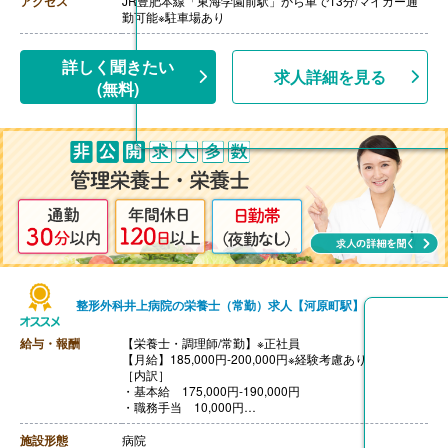
アクセス
JR豊肥本線「東海学園前駅」から車で13分/マイカー通
【昇給】あり（1月あたり1,000円-）※前年度実績
勤可能※駐車場あり
【退職金】あり※勤続3年以上
詳しく聞きたい
求人詳細を見る
(無料)
整形外科井上病院の栄養士（常勤）求人【河原町駅】
給与・報酬
【栄養士・調理師/常勤】※正社員
【月給】185,000円-200,000円※経験考慮あり
［内訳］
・基本給 175,000円-190,000円
・職務手当 10,000円
［その他手当］
・皆勤手当 5,000円
施設形態
病院