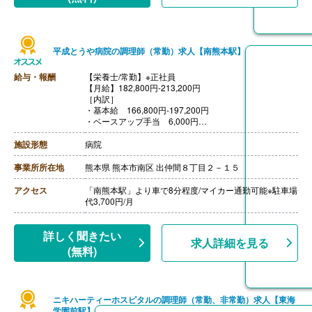
平成とうや病院の調理師（常勤）求人【南熊本駅】
給与・報酬
【栄養士/常勤】※正社員
【月給】182,800円-213,200円
［内訳］
・基本給 166,800円-197,200円
・ベースアップ手当 6,000円
［その他手当］
・住宅手当 5,000円（世帯主のみ支給）
施設形態
病院
・早出手当 1,000円/回(6:30-15:15)
・資格手当 10,000円/月※栄養士
事業所所在地
熊本県 熊本市南区 出仲間８丁目２－１５
【賞与】年2回（計3.1ヶ月分）※前年度実績
【昇給】あり
アクセス
「南熊本駅」より車で8分程度/マイカー通勤可能※駐車場
【退職金】あり※勤続3年以上------
代3,700円/月
【調理師・調理員/常勤】※正社員
【月給】172,800円-185,400円
［内訳］
詳しく聞きたい
求人詳細を見る
・基本給 166,800円-179,000円
(無料)
・ベースアップ手当 6,000円
［その他手当］
・住宅手当 5,000円（世帯主のみ支給）
・早出手当 1,000円/回(5:30-14:15)
ニキハーティーホスピタルの調理師（常勤、非常勤）求人【東海
・資格手当 3,000円/月※調理師
学園前駅】
【賞与】年2回（計3.1ヶ月分）※前年度実績