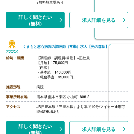
・早出手当 2,000円/回
※無料駐車場あり
【賞与】年2回（計3.51ヶ月分）※前年度実績
【通勤手当】あり（上限20,000円/月）
【昇給】あり（1月あたり2.00％-）※前年度実績
詳しく聞きたい
求人詳細を見る
【退職金】あり※退職金共済加入
(無料)
くまもと悠心病院の調理師（常勤）求人【光の森駅】
給与・報酬
【調理師・調理員/常勤】※正社員
【月給】175,000円-
［内訳］
・基本給 140,000円
・職務手当 35,000円
［その他手当］
・精勤手当 5,500円
施設形態
病院
・休日手当 1,000円/回
・早出手当 2,000円/回
事業所所在地
熊本県 熊本市東区 小山町1808-2
・扶養手当 配偶者10,000円 子3,000円/人
【賞与】年2回（計2.60ヶ月分）※2023年度実績
アクセス
JR日豊本線「三里木駅」より車で10分/マイカー通勤可
【通勤手当】あり（上限10,000円/月）※実費支給
能※駐車場あり
【昇給】あり（1月あたり1,500円-3,000円）※前年度実
績
【退職金】あり※勤続3年以上、共済加入
詳しく聞きたい
求人詳細を見る
(無料)