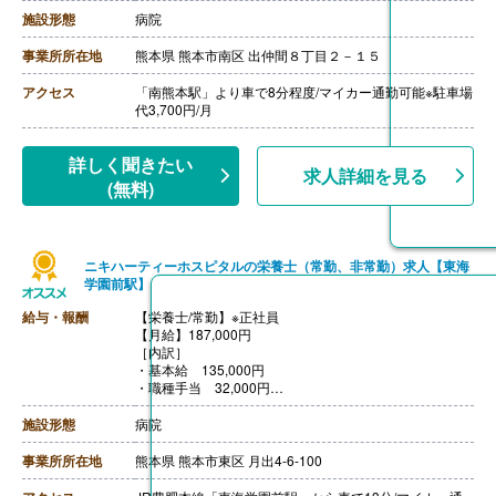
・住宅手当 5,000円（世帯主のみ支給）
施設形態
病院
・早出手当 1,000円/回(6:30-15:15)
・資格手当 10,000円/月※栄養士
事業所所在地
熊本県 熊本市南区 出仲間８丁目２－１５
【賞与】年2回（計3.1ヶ月分）※前年度実績
【昇給】あり
アクセス
「南熊本駅」より車で8分程度/マイカー通勤可能※駐車場
【退職金】あり※勤続3年以上------
代3,700円/月
【調理師・調理員/常勤】※正社員
【月給】172,800円-185,400円
［内訳］
詳しく聞きたい
求人詳細を見る
・基本給 166,800円-179,000円
(無料)
・ベースアップ手当 6,000円
［その他手当］
・住宅手当 5,000円（世帯主のみ支給）
・早出手当 1,000円/回(5:30-14:15)
ニキハーティーホスピタルの栄養士（常勤、非常勤）求人【東海
・資格手当 3,000円/月※調理師
学園前駅】
【賞与】年2回（計3.1ヶ月分）※前年度実績
【昇給】あり
給与・報酬
【栄養士/常勤】※正社員
【退職金】あり※勤続3年以上
【月給】187,000円
［内訳］
・基本給 135,000円
・職種手当 32,000円
・資格手当 15,000円
・調整手 5,000円
施設形態
病院
［その他手当］
・早出手当 16,000円/月 ※月8回程度
事業所所在地
熊本県 熊本市東区 月出4-6-100
【賞与】年2回（計3.50ヶ月分）※前年度実績
【通勤手当】あり（上限16,800円/月）