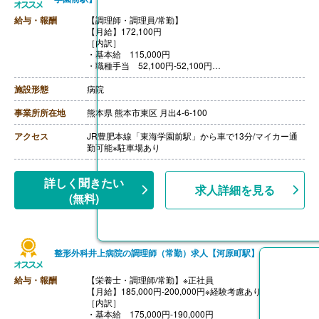
【昇給】あり
給与・報酬
【調理師・調理員/常勤】
【退職金】あり※勤続3年以上
【月給】172,100円
［内訳］
・基本給 115,000円
・職種手当 52,100円-52,100円
・調整手当 5,000円-5,100円
［その他手当］
施設形態
病院
・早出手当 16,000円/月 ※月8回程度
・資格手当（調理師） 5,000円
事業所所在地
熊本県 熊本市東区 月出4-6-100
【賞与】なし
【通勤手当】あり（上限16,800円/月）
アクセス
JR豊肥本線「東海学園前駅」から車で13分/マイカー通
【昇給】なし
勤可能※駐車場あり
【退職金】なし
詳しく聞きたい
求人詳細を見る
(無料)
整形外科井上病院の調理師（常勤）求人【河原町駅】
給与・報酬
【栄養士・調理師/常勤】※正社員
【月給】185,000円-200,000円※経験考慮あり
［内訳］
・基本給 175,000円-190,000円