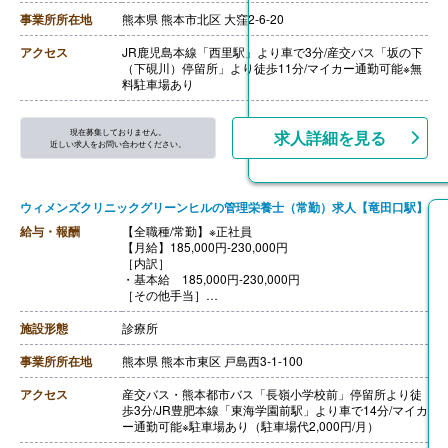
締
事業所所在地
熊本県 熊本市北区 大窪2-6-20
【賞与】年2回（計4.30ヶ月分）※前年度実績
【通勤手当】あり（上限15,000円/月）
アクセス
JR鹿児島本線「西里駅」より車で3分/産交バス「坂の下
【昇給】あり（1月あたり2,000円-3,000円）※前年度実
（下硯川）停留所」より徒歩11分/マイカー通勤可能※無
績
料駐車場あり
【退職金】あり※勤続3年以上、共済加入
現在募集しておりません。
求人詳細を見る
近しい求人をお問い合わせください。
ウィメンズクリニックグリーンヒルの管理栄養士（常勤）求人【竜田口駅】
給与・報酬
【全職種/常勤】※正社員
【月給】185,000円-230,000円
［内訳］
・基本給 185,000円-230,000円
［その他手当］
・管理栄養士手当 10,000円/月
・栄養士手当 5,000円/月
施設形態
診療所
・調理師手当 5,000円/月
・皆勤手当 5,000円/月
事業所所在地
熊本県 熊本市東区 戸島西3-1-100
【賞与】年2回（計3.00ヶ月分）※前年度実績
【通勤手当】あり（上限5,000円/月）※実費支給
アクセス
産交バス・熊本都市バス「長嶺小学校前」停留所より徒
【昇給】年1回 （1月あたり0円-5,000円）※前年度実績
歩3分/JR豊肥本線「東海学園前駅」より車で14分/マイカ
【退職金】あり※勤続3年以上
ー通勤可能※駐車場あり（駐車場代2,000円/月）