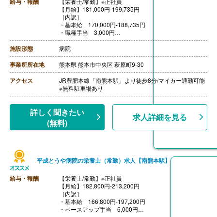
給与・報酬
【栄養士/常勤】※正社員
【退職金】あり※勤続3年以上
【月給】181,000円-199,735円
［内訳］
・基本給 170,000円-188,735円
・職種手当 3,000円
・精勤（一律）手当 3,000円
・ベースアップ手当 5,000円
施設形態
病院
［その他手当］
・扶養手当 配偶者4,000円、子ども（18歳未満）4,000
事業所所在地
熊本県 熊本市中央区 萩原町9-30
円/人
【賞与】年2回（計3.30ヶ月分）※前年度実績
アクセス
JR豊肥本線「南熊本駅」より徒歩8分/マイカー通勤可能
【通勤手当】あり（上限20,000円/月）
※無料駐車場あり
【昇給】あり（1月あたり2.00％-）※前年度実績
【退職金】あり※退職金共済加入
詳しく聞きたい
求人詳細を見る
(無料)
平成とうや病院の栄養士（常勤）求人【南熊本駅】
給与・報酬
【栄養士/常勤】※正社員
【月給】182,800円-213,200円
［内訳］
・基本給 166,800円-197,200円
・ベースアップ手当 6,000円
［その他手当］