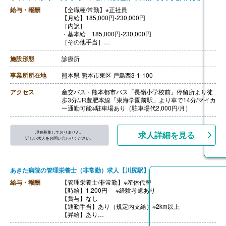
給与・報酬
【全職種/常勤】※正社員
【月給】185,000円-230,000円
［内訳］
・基本給 185,000円-230,000円
［その他手当］
・管理栄養士手当 10,000円/月
・栄養士手当 5,000円/月
施設形態
診療所
・調理師手当 5,000円/月
・皆勤手当 5,000円/月
事業所所在地
熊本県 熊本市東区 戸島西3-1-100
【賞与】年2回（計3.00ヶ月分）※前年度実績
【通勤手当】あり（上限5,000円/月）※実費支給
アクセス
産交バス・熊本都市バス「長嶺小学校前」停留所より徒
【昇給】年1回 （1月あたり0円-5,000円）※前年度実績
歩3分/JR豊肥本線「東海学園前駅」より車で14分/マイカ
【退職金】あり※勤続3年以上
ー通勤可能※駐車場あり（駐車場代2,000円/月）
現在募集しておりません。
求人詳細を見る
近しい求人をお問い合わせください。
あきた病院の管理栄養士（非常勤）求人【川尻駅】
給与・報酬
【管理栄養士/非常勤】※産休代替
【時給】1,200円- ※経験考慮あり
【賞与】なし
【通勤手当】あり（規定内支給）※2km以上
【昇給】あり
【退職金】なし