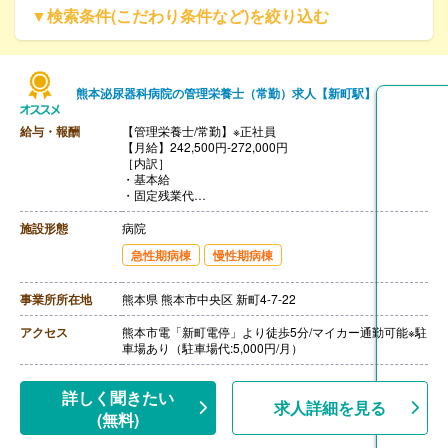
▼検索条件(こだわり条件など)を絞り込む
熊本泌尿器科病院の管理栄養士（常勤）求人【新町駅】
給与・報酬
【管理栄養士/常勤】※正社員
【月給】242,500円-272,000円
［内訳］
・基本給
・固定残業代
［その他手当］
・早出、遅出手当
施設形態
病院
・祝祭日手当 1,000円/日
急性期病棟
慢性期病棟
・役職手当
・資格手当
・精勤加算 5,000円/月
事業所所在地
熊本県 熊本市中央区 新町4-7-22
・メンバーシップ賛同加算 5,000円/月
・時間外手当（法定通り）
アクセス
熊本市電「新町電停」より徒歩5分/マイカー通勤可能※駐
【賞与】年2回（計2.80ヶ月分）※前年度実績
車場あり（駐車場代:5,000円/月）
【通勤手当】あり（上限20,900円/月）
【昇給】あり（1月あたり1,000円-3,000円）※前年度実
績
詳しく聞きたい
【退職金】あり※勤続4年以上
求人詳細を見る
(無料)
※駐車場代:5,000円/月