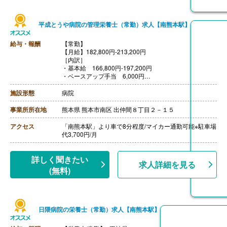
平成とうや病院の管理栄養士（常勤）求人【南熊本駅】
給与・報酬
【常勤】
【月給】182,800円-213,200円
［内訳］
・基本給 166,800円-197,200円
・ベースアップ手当 6,000円
［その他手当］
・住宅手当 5,000円（世帯主のみ支給）
施設形態
病院
・早出手当 1,000円/回(6:30-15:15)
・資格手当 10,000円/月※栄養士
事業所所在地
熊本県 熊本市南区 出仲間８丁目２－１５
【賞与】年2回（計3.1ヶ月分）※前年度実績
【昇給】あり
アクセス
「南熊本駅」より車で8分程度/マイカー通勤可能※駐車場
【退職金】あり※勤続3年以上------
代3,700円/月
【調理師・調理員/常勤】※正社員
【月給】172,800円-185,400円
［内訳］
詳しく聞きたい
求人詳細を見る
・基本給 166,800円-179,000円
(無料)
・ベースアップ手当 6,000円
［その他手当］
・住宅手当 5,000円（世帯主のみ支給）
・早出手当 1,000円/回(5:30-14:15)
・資格手当 3,000円/月※調理師
日隈病院の栄養士（常勤）求人【南熊本駅】
【賞与】年2回（計3.1ヶ月分）※前年度実績
【昇給】あり