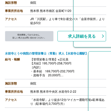
施設形態
病院
事業所所在地
熊本県 熊本市南区 会富町1120
アクセス
JR「川尻駅」より車で8分/産交バス「会富停留所」より
徒歩5分
現在募集しておりません。
求人詳細を見る
近しい求人をお問い合わせください。
水前寺とうや病院の管理栄養士（常勤）求人【水前寺公園駅】
給与・報酬
【管理栄養士/常勤】※正社員
【月給】195,700円-258,700円
［内訳］
・基本給 169,700円-232,700円
・資格手当 20,000円
・ベースアップ手当 6,000円
［その他手当］
施設形態
病院
・住宅手当 5,000円/月（世帯主に限る）
【賞与】年2回（計3.10ヶ月分）※前年度実績
事業所所在地
熊本県 熊本市中央区 水前寺5-2-22
【通勤手当】あり（上限15,000円/月）
【昇給】あり（1月あたり0円-4,000円）※前年度実績
アクセス
「水前寺駅」より徒歩12分/マイカー通勤可能※駐車場あ
【退職金】あり※勤続3年以上
り（駐車場代:3,700円/月）