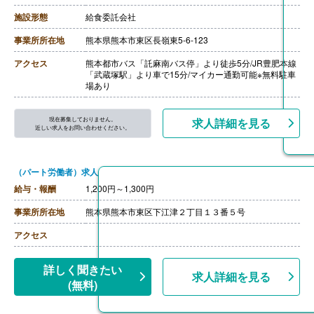
【退職金】あり ※勤続3年以上
施設形態
給食委託会社
事業所所在地
熊本県熊本市東区長嶺東5-6-123
アクセス
熊本都市バス「託麻南バス停」より徒歩5分/JR豊肥本線
「武蔵塚駅」より車で15分/マイカー通勤可能※無料駐車
場あり
現在募集しておりません。
求人詳細を見る
近しい求人をお問い合わせください。
（パート労働者）求人
給与・報酬
1,200円～1,300円
事業所所在地
熊本県熊本市東区下江津２丁目１３番５号
アクセス
詳しく聞きたい
求人詳細を見る
(無料)