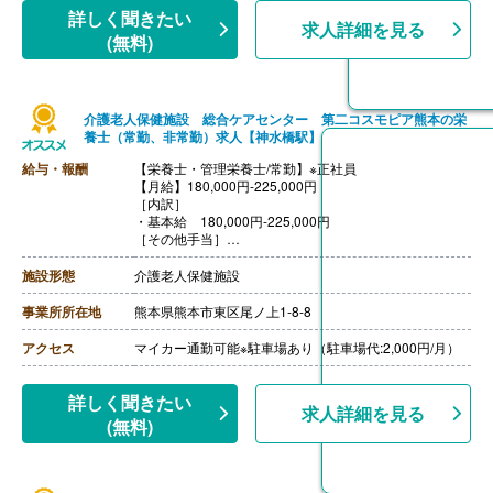
++++++++++++++++++++
詳しく聞きたい
求人詳細を見る
【栄養士・管理栄養士/非常勤】
(無料)
【時給】1,200円-1,300円
【賞与】なし
【通勤手当】あり
【昇給】なし
介護老人保健施設 総合ケアセンター 第二コスモピア熊本の栄
【退職金】なし
養士（常勤、非常勤）求人【神水橋駅】
給与・報酬
【栄養士・管理栄養士/常勤】※正社員
【月給】180,000円-225,000円
［内訳］
・基本給 180,000円-225,000円
［その他手当］
・資格手当（栄養士） 3,000円
・家族手当 3,000円-5,000円
施設形態
介護老人保健施設
・住居手当 15,000円
【賞与】年2回（計2.50ヶ月分）※前年度実績
事業所所在地
熊本県熊本市東区尾ノ上1-8-8
【通勤手当】あり（上限19,500円/月）
【昇給】あり（1月あたり1,000円-2,000円）※前年度実
アクセス
マイカー通勤可能※駐車場あり（駐車場代:2,000円/月）
績
【退職金】あり※勤続3年以上
++++++++++++++++++++
詳しく聞きたい
求人詳細を見る
【栄養士・管理栄養士/非常勤】
(無料)
【時給】1,200円-1,300円
【賞与】なし
【通勤手当】あり
【昇給】なし