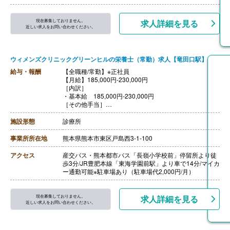
現在募集しておりません。
求人詳細を見る
近しい求人をお問い合わせください。
ウィメンズクリニックグリーンヒルの栄養士（常勤）求人【竜田口駅】
給与・報酬
【全職種/常勤】※正社員
【月給】185,000円-230,000円
［内訳］
・基本給 185,000円-230,000円
［その他手当］
・管理栄養士手当 10,000円/月
・栄養士手当 5,000円/月
施設形態
診療所
・調理師手当 5,000円/月
・皆勤手当 5,000円/月
事業所所在地
熊本県熊本市東区戸島西3-1-100
【賞与】年2回（計3.00ヶ月分）※前年度実績
【通勤手当】あり（上限5,000円/月）※実費支給
アクセス
産交バス・熊本都市バス「長嶺小学校前」停留所より徒
【昇給】年1回 （1月あたり0円-5,000円）※前年度実績
歩3分/JR豊肥本線「東海学園前駅」より車で14分/マイカ
【退職金】あり※勤続3年以上
ー通勤可能※駐車場あり（駐車場代2,000円/月）
現在募集しておりません。
求人詳細を見る
近しい求人をお問い合わせください。