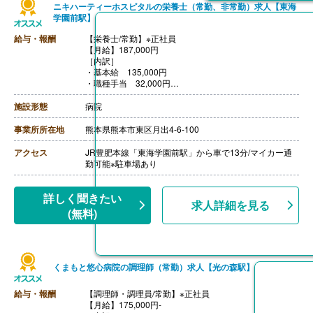
ニキハーティーホスピタルの栄養士（常勤、非常勤）求人【東海
【退職金】なし
学園前駅】
給与・報酬
【栄養士/常勤】※正社員
【月給】187,000円
［内訳］
・基本給 135,000円
・職種手当 32,000円
・資格手当 15,000円
・調整手 5,000円
施設形態
病院
［その他手当］
・早出手当 16,000円/月 ※月8回程度
事業所所在地
熊本県熊本市東区月出4-6-100
【賞与】年2回（計3.50ヶ月分）※前年度実績
【通勤手当】あり（上限16,800円/月）
アクセス
JR豊肥本線「東海学園前駅」から車で13分/マイカー通
【昇給】あり（1月あたり1,000円-）※前年度実績
勤可能※駐車場あり
【退職金】あり※勤続3年以上
詳しく聞きたい
求人詳細を見る
(無料)
くまもと悠心病院の調理師（常勤）求人【光の森駅】
給与・報酬
【調理師・調理員/常勤】※正社員
【月給】175,000円-