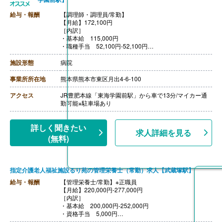
給与・報酬
【調理師・調理員/常勤】
【月給】172,100円
［内訳］
・基本給 115,000円
・職種手当 52,100円-52,100円
・調整手当 5,000円-5,100円
［その他手当］
施設形態
病院
・早出手当 16,000円/月 ※月8回程度
・資格手当（調理師） 5,000円
事業所所在地
熊本県熊本市東区月出4-6-100
【賞与】なし
【通勤手当】あり（上限16,800円/月）
アクセス
JR豊肥本線「東海学園前駅」から車で13分/マイカー通
【昇給】なし
勤可能※駐車場あり
【退職金】なし
詳しく聞きたい
求人詳細を見る
(無料)
指定介護老人福祉施設るり苑の管理栄養士（常勤）求人【武蔵塚駅】
給与・報酬
【管理栄養士/常勤】※正職員
【月給】220,000円-277,000円
［内訳］
・基本給 200,000円-252,000円
・資格手当 5,000円
・住宅手当 10,000円