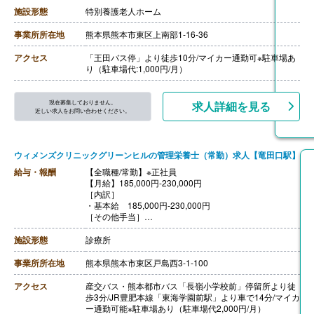
・処遇改善手当 5,000円-10,000円
施設形態
特別養護老人ホーム
［その他手当］
・家族手当 扶養者2名まで1名あたり5,000円、3人目以
事業所所在地
熊本県熊本市東区上南部1-16-36
降3,000円
【賞与】年3回（計3.50ヶ月分）※前年度実績
アクセス
「王田バス停」より徒歩10分/マイカー通勤可※駐車場あ
【通勤手当】あり（上限5,000円/月）
り（駐車場代:1,000円/月）
【昇給】あり（1月あたり1,000円-2,000円）※前年度実
績
【退職金】あり※退職金共済加入
現在募集しておりません。
求人詳細を見る
近しい求人をお問い合わせください。
ウィメンズクリニックグリーンヒルの管理栄養士（常勤）求人【竜田口駅】
給与・報酬
【全職種/常勤】※正社員
【月給】185,000円-230,000円
［内訳］
・基本給 185,000円-230,000円
［その他手当］
・管理栄養士手当 10,000円/月
・栄養士手当 5,000円/月
施設形態
診療所
・調理師手当 5,000円/月
・皆勤手当 5,000円/月
事業所所在地
熊本県熊本市東区戸島西3-1-100
【賞与】年2回（計3.00ヶ月分）※前年度実績
【通勤手当】あり（上限5,000円/月）※実費支給
アクセス
産交バス・熊本都市バス「長嶺小学校前」停留所より徒
【昇給】年1回 （1月あたり0円-5,000円）※前年度実績
歩3分/JR豊肥本線「東海学園前駅」より車で14分/マイカ
【退職金】あり※勤続3年以上
ー通勤可能※駐車場あり（駐車場代2,000円/月）