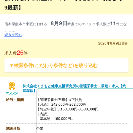
9最新】
8月9日
11
熊本県熊本市東区における、
時点でのエイチエ求人数は
件にな
ります。
続きを読む
募集資格別に見ると、管理栄養士求人が36.4%、調理師求人が36.4%、栄養士
2026年8月9日更新
求人が27.3%となります。
26
求人数
件
雇用形態別に見ると、常勤求人が63.6%、常勤・非常勤求人が36.4%となりま
▼検索条件(こだわり条件など)を絞り込む
す。
施設形態別に見ると、病院・クリニック求人が54.5%、介護・福祉求人が27.
3%、その他求人が18.2%となります。
株式会社くまもと健康支援研究所の管理栄養士（常勤）求人【武
蔵塚駅】
給与・報酬
【管理栄養士/常勤】※正社員
【月給】 242,000円-262,000円
【想定年収】3,160,000円-3,500,000円
［内訳］
・基本給 160,000円
・固定残業代 42,000円
・諸⼿当 40,000円
施設形態
企業
［その他手当］