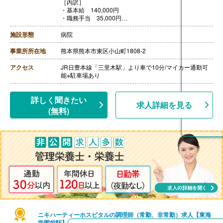
［内訳］
・基本給 140,000円
・職務手当 35,000円
［その他手当］
・精勤手当 5,500円
施設形態
病院
・休日手当 1,000円/回
・早出手当 2,000円/回
事業所所在地
熊本県熊本市東区小山町1808-2
・扶養手当 配偶者10,000円 子3,000円/人
【賞与】年2回（計2.60ヶ月分）※2023年度実績
アクセス
JR日豊本線「三里木駅」より車で10分/マイカー通勤可
【通勤手当】あり（上限10,000円/月）※実費支給
能※駐車場あり
【昇給】あり（1月あたり1,500円-3,000円）※前年度実
績
【退職金】あり※勤続3年以上、共済加入
詳しく聞きたい
求人詳細を見る
(無料)
ニキハーティーホスピタルの調理師（常勤、非常勤）求人【東海
学園前駅】