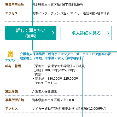
・役職⼿当 10,000円-100,000円
事業所所在地
熊本県熊本市東区御領6丁目8番20号
・資格⼿当 健康運動実践指導者2,000円、健康運動指
導⼠15,000円
アクセス
熊本インターチェンジ近く/マイカー通勤可能※駐車場あ
・能⼒⼿当 5,000円-25,000円※社内試験合格後⽀給
り
・住宅補助 補助上限20,000円※家賃の半額を補助
【賞与】あり（計1.00ヶ月分）※前年度実績、勤続1年経
過から⽀給対象
詳しく聞きたい
求人詳細を見る
【通勤手当】あり（上限20,000円/月）
(無料)
【昇給】年1回（1月あたり0円-10,000円）※前年度実績
【退職金】なし
介護老人保健施設 総合ケアセンター 第二コスモピア熊本の管
理栄養士（常勤、非常勤）求人【神水橋駅】
給与・報酬
【栄養士・管理栄養士/常勤】※正社員
【月給】180,000円-225,000円
［内訳］
・基本給 180,000円-225,000円
［その他手当］
・資格手当（栄養士） 3,000円
・家族手当 3,000円-5,000円
施設形態
介護老人保健施設
・住居手当 15,000円
【賞与】年2回（計2.50ヶ月分）※前年度実績
事業所所在地
熊本県熊本市東区尾ノ上1-8-8
【通勤手当】あり（上限19,500円/月）
【昇給】あり（1月あたり1,000円-2,000円）※前年度実
アクセス
マイカー通勤可能※駐車場あり（駐車場代:2,000円/月）
績
【退職金】あり※勤続3年以上