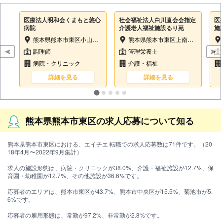
医療法人明和会くまもと悠心
社会福祉法人白川直会会指定
医
病院
介護老人福祉施設るり苑
施
二
熊本県熊本市東区小山町1808-2
熊本県熊本市東区上南部1-16-36
調理師
管理栄養士
病院・クリニック
介護・福祉
詳細を見る
詳細を見る
熊本県熊本市東区の求人応募について知る
熊本県熊本市東区における、エイチエ 転職での求人応募数は71件です。（20
18年4月〜2022年9月集計）
求人の施設形態は、病院・クリニックが38.0%、介護・福祉施設が12.7%、保
育園・幼稚園が12.7%、その他施設が36.6%です。
応募者のエリアは、熊本市東区が43.7%、熊本市中央区が15.5%、菊池市が5.
6%です。
応募者の雇用形態は、常勤が97.2%、非常勤が2.8%です。