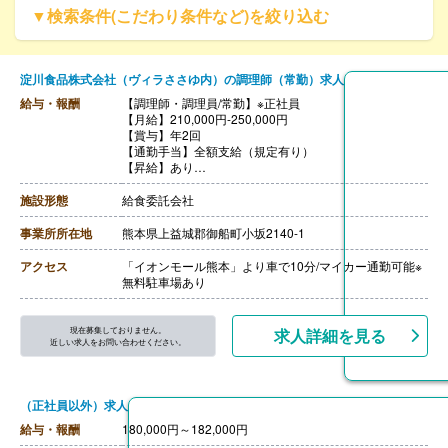
▼検索条件(こだわり条件など)を絞り込む
淀川食品株式会社（ヴィラささゆ内）の調理師（常勤）求人
給与・報酬
【調理師・調理員/常勤】※正社員
【月給】210,000円-250,000円
【賞与】年2回
【通勤手当】全額支給（規定有り）
【昇給】あり
【退職金】あり※勤続3年以上
施設形態
給食委託会社
事業所所在地
熊本県上益城郡御船町小坂2140-1
アクセス
「イオンモール熊本」より車で10分/マイカー通勤可能※
無料駐車場あり
現在募集しておりません。
求人詳細を見る
近しい求人をお問い合わせください。
（正社員以外）求人
給与・報酬
180,000円～182,000円