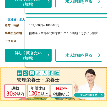
求人詳細を見る
(無料)
（正社員）求人
給与・報酬
162,500円～186,500円
事業所所在地
熊本県天草郡苓北町志岐１２１５番地「はまゆう療育園」
アクセス
詳しく聞きたい
求人詳細を見る
(無料)