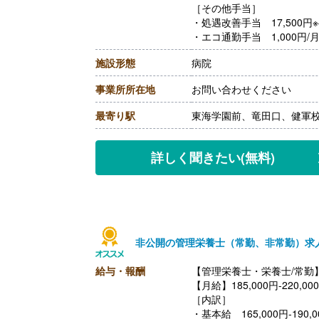
［その他手当］
・処遇改善手当 17,500
・エコ通勤手当 1,000円
固定通勤の場合
施設形態
病院
・家族手当 扶養配偶者5,0
【賞与】年2回（計2.88
事業所所在地
お問い合わせください
【通勤手当】あり（上限4,10
応じて支給、公共交通機関で
最寄り駅
東海学園前、竜田口、健軍
を支給
【昇給】あり（年1回）※人
【退職金】あり※勤続3年以
詳しく聞きたい
(無料)
非公開の管理栄養士（常勤、非常勤）求
給与・報酬
【管理栄養士・栄養士/常勤
【月給】185,000円-220,00
［内訳］
・基本給 165,000円-19