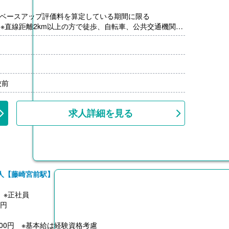
円※ベースアップ評価料を算定している期間に限る
/月※直線距離2km以上の方で徒歩、自転車、公共交通機関で
00円、扶養家族（子・親など）3,000円
ヶ月分）※前年度実績、初年度は満額支給ではありません
0円-19,500円/月）※直線距離2km以上の方で距離区分に
固定通勤の場合、通勤定期券購入分（上限20,000円/月）
校前
事評価を2回受けた後
上
求人詳細を見る
人【藤崎宮前駅】
】※正社員
0円
0,000円 ※基本給は経験資格考慮