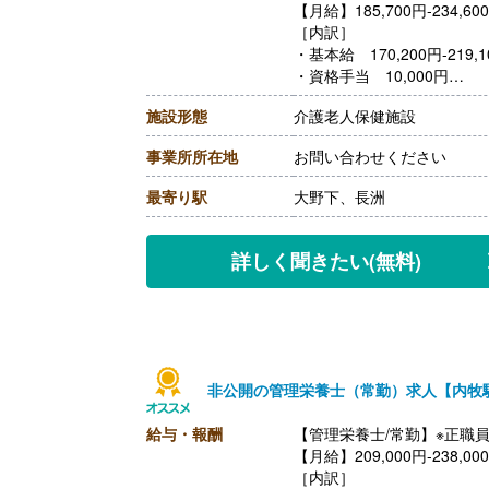
【月給】185,700円-234,6
［内訳］
・基本給 170,200円-219,1
・資格手当 10,000円
・支援手当 3,000円
施設形態
介護老人保健施設
・支援補助金手当 2,500円
［その他手当］
事業所所在地
お問い合わせください
・扶養手当
・住宅手当
最寄り駅
大野下、長洲
【賞与】年3回（計4.20ヶ
【通勤手当】あり（上限22,7
【昇給】あり（1月あたり1,6
詳しく聞きたい
(無料)
【退職金】あり※勤続1年以
非公開の管理栄養士（常勤）求人【内牧
給与・報酬
【管理栄養士/常勤】※正職
【月給】209,000円-238,00
［内訳］