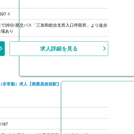
00円/月）
5,000円）※前年度実績
7-1
上、退職金共済加入
で26分/産交バス「三加和総合支所入口停留所」より徒歩
車場あり
求人詳細を見る
（非常勤）求人【商業高校前駅】
187