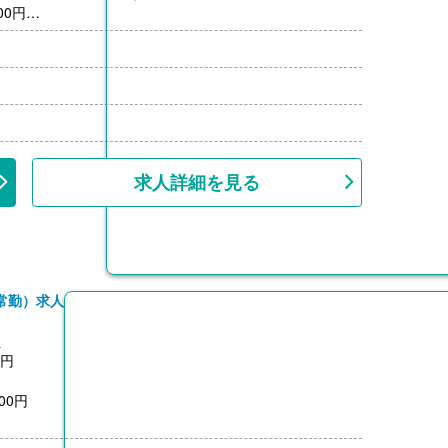
00円
月分）※前年度実績
00円/月）
00円-3,000円）※前年度実績
上
勤】
求人詳細を見る
常勤）求人
員
0円
00円
月分）※前年度実績