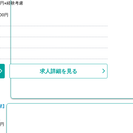
00円※経験考慮
00円
月分）※前年度実績
00円/月）
00円-7,500円）※前年度実績
求人詳細を見る
上、共済加入
駅】
員
0円