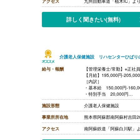
アクセス
九州自動車道「植木IC」よ
詳しく聞きたい
(無料)
介護老人保健施設 リハセンターひばり
給与・報酬
【管理栄養士/常勤】※正社
【月給】195,000円-205,00
［内訳］
・基本給 150,000円-160,0
・特別手当 20,000円
・職務手当 25,000円
施設形態
介護老人保健施設
・資格手当 5,000円
［その他手当］
事業所所在地
熊本県阿蘇郡南阿蘇村吉田204
・皆勤手当 6,000円/月
【賞与】年2回（計3.30ヶ
アクセス
南阿蘇鉄道「阿蘇白川駅」よ
【通勤手当】あり（上限20,0
【昇給】あり