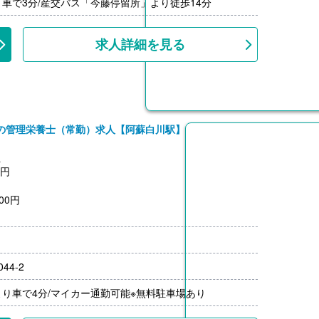
り車で3分/産交バス「今藤停留所」より徒歩14分
求人詳細を見る
の管理栄養士（常勤）求人【阿蘇白川駅】
員
0円
00円
4-2
月分）※前年度実績
り車で4分/マイカー通勤可能※無料駐車場あり
00円/月）