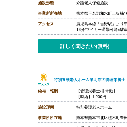
施設形態
介護老人保健施設
【通勤手当】あり（上限20,9
【昇給】あり（1月あたり0円‐
事業所所在地
熊本県玉名郡和水町上板楠169
【退職金】あり※勤続3年以
アクセス
鹿児島本線「吉野駅」より車
13分/マイカー通勤可能※駐
詳しく聞きたい
(無料)
特別養護老人ホーム黎明館の管理栄養士
給与・報酬
【管理栄養士/非常勤】
【時給】1,200円-
施設形態
特別養護老人ホーム
事業所所在地
熊本県熊本市北区植木町豊田