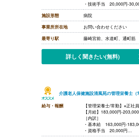
・技術手当 20,000円-30,0
【賞与】年2回（計3.60ヶ
施設形態
病院
【通勤手当】あり（上限15,0
【昇給】あり（1月あたり2,0
事業所所在地
お問い合わせください
【退職金】あり※勤続3年以
++++++++++++++++++++
最寄り駅
藤崎宮前、水道町、通町筋
【管理栄養士・栄養士/非常
【時給】1,050円-
詳しく聞きたい
(無料)
介護老人保健施設清風苑の管理栄養士（
給与・報酬
【管理栄養士/常勤】※正社
【月給】183,000円-203,00
［内訳］
・基本給 163,000円-183,0
・資格手当 20,000円
【賞与】年2回（計4.00ヶ