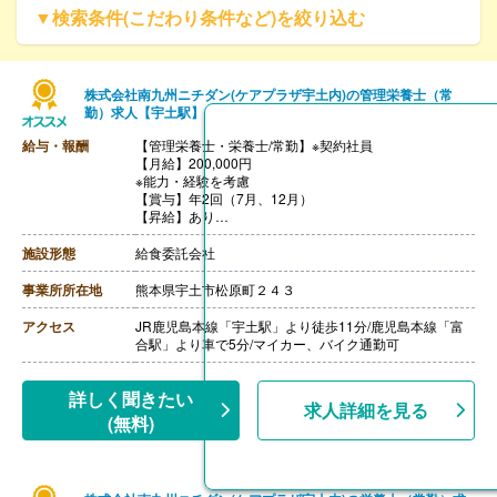
▼検索条件(こだわり条件など)を絞り込む
株式会社南九州ニチダン(ケアプラザ宇土内)の管理栄養士（常
勤）求人【宇土駅】
給与・報酬
【管理栄養士・栄養士/常勤】※契約社員
【月給】200,000円
※能力・経験を考慮
【賞与】年2回（7月、12月）
【昇給】あり
【通勤手当】あり（全額支給）
※マイカー通勤の場合はガソリン代支給（規定あり）
施設形態
給食委託会社
【退職金】なし
事業所所在地
熊本県宇土市松原町２４３
アクセス
JR鹿児島本線「宇土駅」より徒歩11分/鹿児島本線「富
合駅」より車で5分/マイカー、バイク通勤可
詳しく聞きたい
求人詳細を見る
(無料)