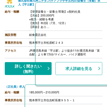
株式会社南九州ニチダン(ケアプラザ宇土内)の栄養士（常勤）求
人【宇土駅】
給与・報酬
【管理栄養士・栄養士/常勤】※契約社員
【月給】200,000円
※能力・経験を考慮
【賞与】年2回（7月、12月）
【昇給】あり
【通勤手当】あり（全額支給）
※マイカー通勤の場合はガソリン代支給（規定あり）
施設形態
給食委託会社
【退職金】なし
事業所所在地
熊本県宇土市松原町２４３
アクセス
JR鹿児島本線「宇土駅」より徒歩11分/鹿児島本線「富
合駅」より車で5分/マイカー、バイク通勤可
詳しく聞きたい
求人詳細を見る
(無料)
（正社員）求人
給与・報酬
185,000円～210,000円
事業所所在地
熊本県宇土市住吉町長塘９５５－１