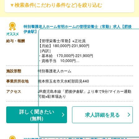
▼検索条件(こだわり条件など)を絞り込む
特別養護老人ホーム有明ホームの管理栄養士（常勤）求人【肥後
伊倉駅】
給与・報酬
【管理栄養士/常勤】※正社員
【月給】180,000円-231,900円
［内訳］
・基本給 170,000円-221,900円
・資格手当 10,000円
［その他手当］
・住宅手当
施設形態
特別養護老人ホーム
・扶養手当
【賞与】年2回（計2,00ヶ月-4,00ヶ月分）※前年度実績、
事業所所在地
熊本県玉名市天水町部田見440
業績・年数による
【通勤手当】あり（上限13,000円/月）
アクセス
JR鹿児島本線「肥後伊倉駅」より車で9分/マイカー通勤
【昇給】あり（1月あたり1,760円-5,280円）※前年度実
可能※駐車場あり
績
【退職金】あり※勤続1年以上
詳しく聞きたい
求人詳細を見る
(無料)