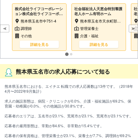
株式会社ライフコーポレーシ
社会福祉法人天恵会特別養護
社
ョン株式会社ライフコーポレ
老人ホーム有明ホーム
老
ーション（有料老人ホームラ
熊本県玉名市中751-4
熊本県玉名市天水町部田見440
イフケア六田内）
調理師
管理栄養士
その他
介護・福祉
詳細を見る
詳細を見る
熊本県玉名市の求人応募について知る
熊本県玉名市における、エイチエ 転職での求人応募数は13件です。（2018年
4月〜2022年9月集計）
求人の施設形態は、病院・クリニックが0.0%、介護・福祉施設が69.2%、保
育園・幼稚園が0.0%、その他施設が30.8%です。
応募者のエリアは、玉名市が23.1%、荒尾市が23.1%、荒尾市が23.1%です。
応募者の雇用形態は、常勤が84.6%、非常勤が15.4%です。
応募者の保有資格は、管理栄養士が23.1%、栄養士が7.7%、調理師が69.2%