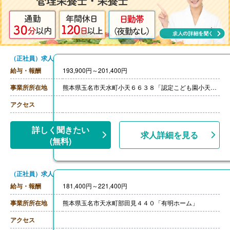
（正社員）求人
給与・報酬
193,900円～201,400円
事業所所在地
熊本県玉名市天水町小天６６３８「認定こども園小天保育園」
アクセス
詳しく聞きたい
求人詳細を見る
(無料)
（正社員）求人
給与・報酬
181,400円～221,400円
事業所所在地
熊本県玉名市天水町部田見４４０「有明ホーム」
アクセス