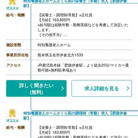
特別養護老人ホームさくら苑の栄養士（常勤）求人【肥後伊倉
駅】
給与・報酬
【栄養士・調理師/常勤】※正社員
【月給】163,800円
※給与額は経験年数・勤務実績などを考慮して決定いた
します。
［その他手当］
・早出手当 500円/回
・住宅手当
施設形態
特別養護老人ホーム
【賞与】年2回（計3.80ヶ月分）※前年度実績
【通勤手当】あり（上限9,000円/月）
事業所所在地
熊本県玉名市伊倉北方1533
【昇給】あり
【退職金】あり
アクセス
JR鹿児島本線「肥後伊倉駅」より徒歩20分/マイカー通
勤可能※無料駐車場あり
詳しく聞きたい
求人詳細を見る
(無料)
特別養護老人ホームさくら苑の調理師（常勤）求人【肥後伊倉
駅】
給与・報酬
【栄養士・調理師/常勤】※正社員
【月給】163,800円
※給与額は経験年数・勤務実績などを考慮して決定いた