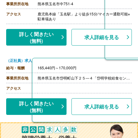
【昇給】あり（1月あたり3.00%）※前年度実績
事業所所在地
熊本県玉名市中751-4
【退職金】あり※勤続3年以上
++++++++++++++++++++
アクセス
鹿児島本線「玉名駅」より徒歩15分/マイカー通勤可能※
【調理師・調理員/非常勤】
駐車場あり
【時給】1,035円-1,050円
【賞与】なし
【通勤手当】あり（上限6,500円/月）
詳しく聞きたい
求人詳細を見る
【昇給】あり（1時間あたり10円）※前年度実績
(無料)
【退職金】なし
（正社員）求人
給与・報酬
165,440円～170,000円
事業所所在地
熊本県玉名市岱明町山下２５―４「岱明学校給食センター店」
アクセス
詳しく聞きたい
求人詳細を見る
(無料)