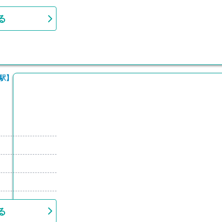
対象
る
駅】
る