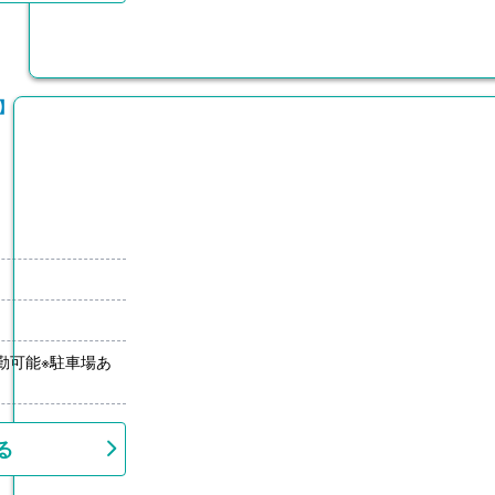
】
勤可能※駐車場あ
る