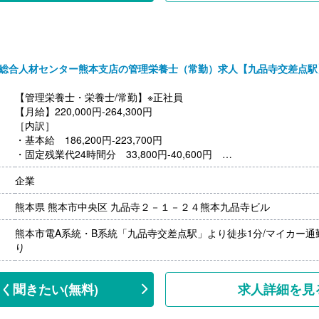
総合人材センター熊本支店の管理栄養士（常勤）求人【九品寺交差点駅
【管理栄養士・栄養士/常勤】※正社員
【月給】220,000円-264,300円
［内訳］
・基本給 186,200円-223,700円
・固定残業代24時間分 33,800円-40,600円
※24時間超過分は別途支給
企業
【賞与】年2回（計1.00ヶ月分）※前年度実績
【通勤手当】あり（上限7,100円/月）
熊本県 熊本市中央区 九品寺２－１－２４熊本九品寺ビル
【昇給】あり（1月あたり3,000円-30,000円）※前年度実績
【退職金】なし
熊本市電A系統・B系統「九品寺交差点駅」より徒歩1分/マイカー通
‐‐‐
り
【調理師/常勤】※正社員
【月給】213,440円-264,300円
［内訳］
く聞きたい
(無料)
求人詳細を見
・基本給 180,640円-223,700円
・固定残業代24時間分 32,800円-40,600円