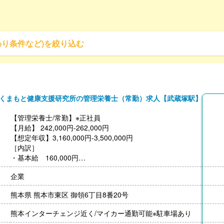
わり条件など)を絞り込む
くまもと健康支援研究所の管理栄養士（常勤）求人【武蔵塚駅】
【管理栄養士/常勤】※正社員
【月給】 242,000円-262,000円
【想定年収】3,160,000円-3,500,000円
［内訳］
・基本給 160,000円
・固定残業代 42,000円
企業
・諸⼿当 40,000円
［その他手当］
熊本県 熊本市東区 御領6丁目8番20号
・役職⼿当 10,000円-100,000円
・資格⼿当 健康運動実践指導者2,000円、健康運動指導⼠15,000
熊本インターチェンジ近く/マイカー通勤可能※駐車場あり
・能⼒⼿当 5,000円-25,000円※社内試験合格後⽀給