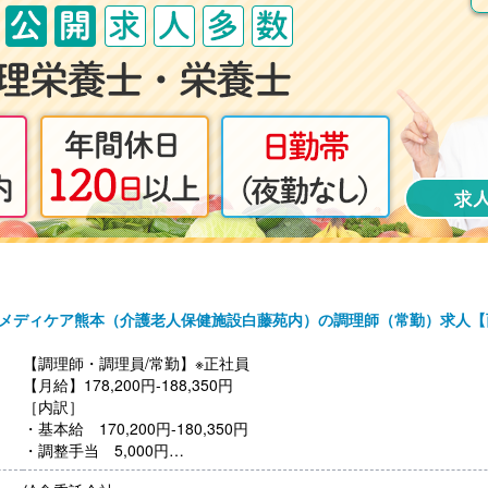
【通勤手当】あり（上限7,100円/月）
【昇給】あり（1月あたり3,000円-30,000円）※前年度実績
【退職金】なし
メディケア熊本（介護老人保健施設白藤苑内）の調理師（常勤）求人【
【調理師・調理員/常勤】※正社員
【月給】178,200円-188,350円
［内訳］
・基本給 170,200円-180,350円
・調整手当 5,000円
・基本給3手当 3,000円