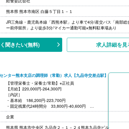
給食委託会社
［その他手当］
・住宅手当 5,000円-10,000円
熊本県 熊本市南区 白藤５丁目１－１
・皆勤手当 5,000円
・早出手当 2,000円/回
JR三角線・鹿児島本線「西熊本駅」より車で4分/産交バス「南部総
【賞与】年2回（計3.60ヶ月分）※前年度実績
ー前停留所」より徒歩3分/マイカー通勤可能※無料駐車場あり
【通勤手当】あり（上限20,000円/月）
※片道2km以上の交通用具、交通機関利用者に支給
【昇給】あり（1月あたり1,000円-1,500円）※前年度実績
く聞きたい
(無料)
求人詳細を見
【退職金】あり※勤続1年以上、共済加入
センター熊本支店の調理師（常勤）求人【九品寺交差点駅】
【管理栄養士・栄養士/常勤】※正社員
【月給】220,000円-264,300円
［内訳］
・基本給 186,200円-223,700円
・固定残業代24時間分 33,800円-40,600円
※24時間超過分は別途支給
企業
【賞与】年2回（計1.00ヶ月分）※前年度実績
【通勤手当】あり（上限7,100円/月）
熊本県 熊本市中央区 九品寺２－１－２４熊本九品寺ビル
【昇給】あり（1月あたり3,000円-30,000円）※前年度実績