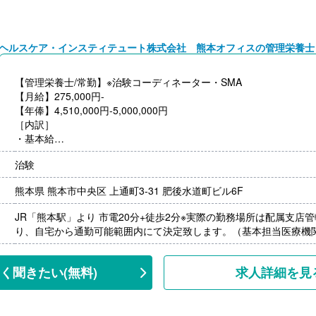
※24時間超過分は別途支給
【賞与】年2回（計1.00ヶ月分）※前年度実績
【通勤手当】あり（上限7,100円/月）
ヘルスケア・インスティテュート株式会社 熊本オフィスの管理栄養士
【昇給】あり（1月あたり3,000円-30,000円）※前年度実績
【退職金】なし
【管理栄養士/常勤】※治験コーディネーター・SMA
【月給】275,000円-
【年俸】4,510,000円-5,000,000円
［内訳］
・基本給
・CRC手当（入社月より付与）
治験
※経験者の場合は経験により異なります。
※契約社員は年収の1/12を月々の給与として支給します。
熊本県 熊本市中央区 上通町3-31 肥後水道町ビル6F
※残業代支給あり（1分単位）
【賞与】年2回（計4.40ヶ月分）
JR「熊本駅」より 市電20分+徒歩2分※実際の勤務場所は配属支店
【通勤手当】通勤定期代は不支給。かかった交通費は都度実費精算
り、自宅から通勤可能範囲内にて決定致します。（基本担当医療機
【昇給】あり
く聞きたい
(無料)
求人詳細を見