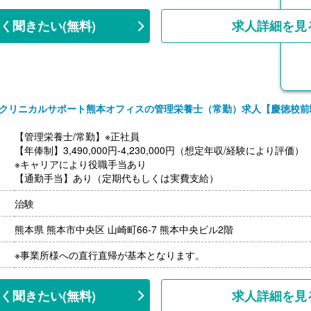
・住宅補助 補助上限20,000円※家賃の半額を補助
【賞与】あり（計1.00ヶ月分）※前年度実績、勤続1年経過から⽀給
く聞きたい
(無料)
求人詳細を見
【通勤手当】あり（上限20,000円/月）
【昇給】年1回（1月あたり0円-10,000円）※前年度実績
【退職金】なし
クリニカルサポート熊本オフィスの管理栄養士（常勤）求人【慶徳校前
【管理栄養士/常勤】※正社員
【年俸制】3,490,000円-4,230,000円（想定年収/経験により評価）
※キャリアにより役職手当あり
【通勤手当】あり（定期代もしくは実費支給）
治験
熊本県 熊本市中央区 山崎町66-7 熊本中央ビル2階
※事業所様への直行直帰が基本となります。
く聞きたい
(無料)
求人詳細を見