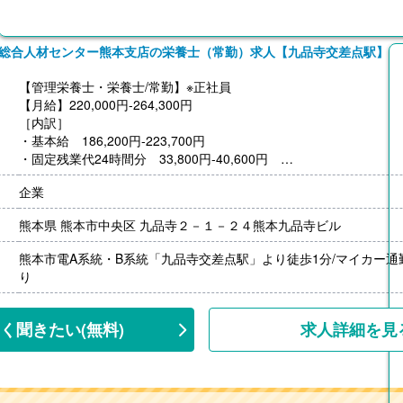
総合人材センター熊本支店の栄養士（常勤）求人【九品寺交差点駅】
【管理栄養士・栄養士/常勤】※正社員
【月給】220,000円-264,300円
［内訳］
・基本給 186,200円-223,700円
・固定残業代24時間分 33,800円-40,600円
※24時間超過分は別途支給
企業
【賞与】年2回（計1.00ヶ月分）※前年度実績
【通勤手当】あり（上限7,100円/月）
熊本県 熊本市中央区 九品寺２－１－２４熊本九品寺ビル
【昇給】あり（1月あたり3,000円-30,000円）※前年度実績
【退職金】なし
熊本市電A系統・B系統「九品寺交差点駅」より徒歩1分/マイカー通
‐‐‐
り
【調理師/常勤】※正社員
【月給】213,440円-264,300円
［内訳］
く聞きたい
(無料)
求人詳細を見
・基本給 180,640円-223,700円
・固定残業代24時間分 32,800円-40,600円
※24時間超過分は別途支給
【賞与】年2回（計1.00ヶ月分）※前年度実績