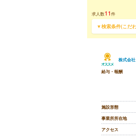
11
求人数
件
▼検索条件(こだ
株式会社
給与・報酬
施設形態
事業所所在地
アクセス