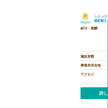
シミック
道町駅】
給与・報酬
施設形態
事業所所在地
アクセス
詳し