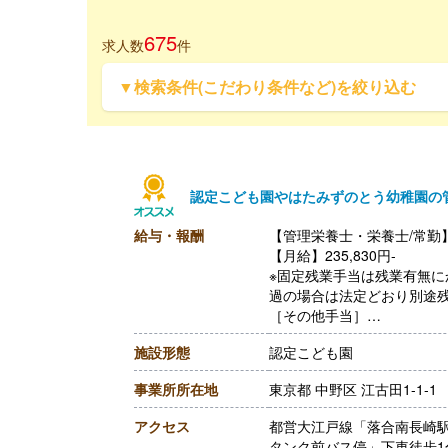
675
求人数
件
▼検索条件(こだわり条件など)を絞り込む
認定こども園やはたみずのとう幼稚園の
給与・報酬
【管理栄養士・栄養士/常勤
【月給】235,830円-
※固定残業手当は残業有無に
過の場合は法定どおり別途
［その他手当］
・処遇手当 5,000円‐40,00
施設形態
認定こども園
※今までの研修等で処遇改
状況次第で支給）
事業所所在地
東京都 中野区 江古田1-1-1
【賞与】年2回（計4.00ヶ月
【通勤手当】あり（全額支
アクセス
都営大江戸線「落合南長崎駅
【昇給】年1回（1月あたり3,
タンク前バス停」下車徒歩1