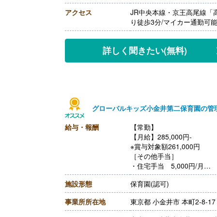
アクセス
JR中央本線・京王高尾線「
り徒歩3分/マイカー通勤可
詳しく聞きたい
(無料)
グローバルキッズ小金井第二保育園の管
給与・報酬
【常勤】
【月給】285,000円-
※賞与対象額261,000円
［その他手当］
・住宅手当 5,000円/月
※寮・借り上げ住宅を利用さ
施設形態
保育園(認可)
・子ども手当 5,000円/月
【賞与】年2回（計2.00ヶ
事業所所在地
東京都 小金井市 本町2-8-17
一時金 ※2025年度
※年度末に配属園ごとの