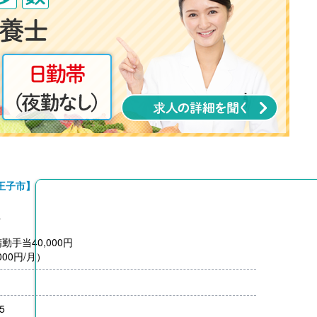
王子市】
員
勤手当40,000円
00円/月）
5