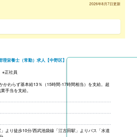
2026年8月7日更新
管理栄養士（常勤）求人【中野区】
】※正社員
かかわらず基本給13％（15時間-17時間相当）を支給。超
残業手当を支給。
0円
善の要件を満たした場合のみ支給あり（初年度でも研修受講
分）※初年度は3.50ヶ月分
給）
」より徒歩10分/西武池袋線「江古田駅」よりバス「水道
000円-）※前年度実績
分