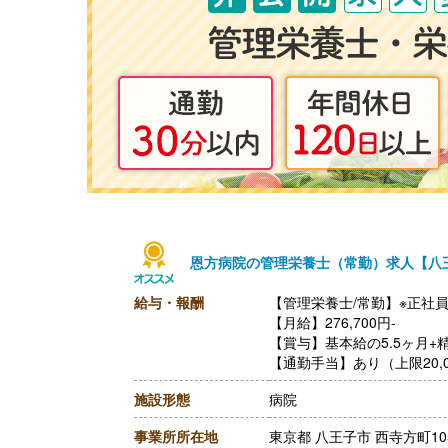
恩方病院の管理栄養士（常勤）求人【八
給与・報酬
【管理栄養士/常勤】※正社
【月給】276,700円-
【賞与】基本給の5.5ヶ月+精
【通勤手当】あり（上限20,0
施設形態
病院
事業所所在地
東京都 八王子市 西寺方町10