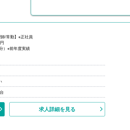
師/常勤】※正社員
0円
月分）※前年度実績
い
桜台
求人詳細を見る