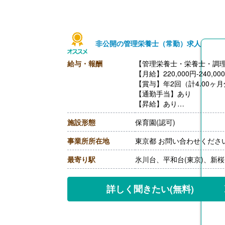
非公開の管理栄養士（常勤）求人
給与・報酬
【管理栄養士・栄養士・調理
【月給】220,000円-240,00
【賞与】年2回（計4.00ヶ
【通勤手当】あり
【昇給】あり
【退職金】あり
施設形態
保育園(認可)
事業所所在地
東京都 お問い合わせくださ
最寄り駅
氷川台、平和台(東京)、新
詳しく聞きたい
(無料)