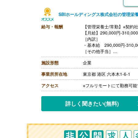
SBIホールディングス株式会社の管理栄
給与・報酬
【管理栄養士/常勤】※契約
【月給】290,000円-310,00
［内訳］
・基本給 290,000円-310,0
［その他手当］
・残業手当
施設形態
企業
【賞与】なし
【昇給】あり（年1回）
事業所所在地
東京都 港区 六本木1-6-1
アクセス
※フルリモートにて勤務可
詳しく聞きたい
(無料)