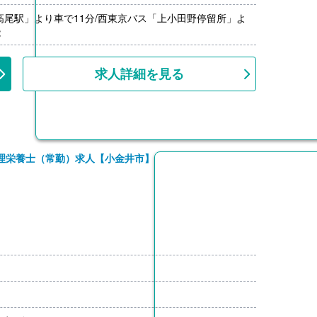
高尾駅」より車で11分/西東京バス「上小田野停留所」よ
能
求人詳細を見る
理栄養士（常勤）求人【小金井市】
れない方のみ
※支給条件あり
月分）※2025年度実績（6月・12月）
実績（3月）
補助金残額を精算支給。支給額は勤務実績や評価等に