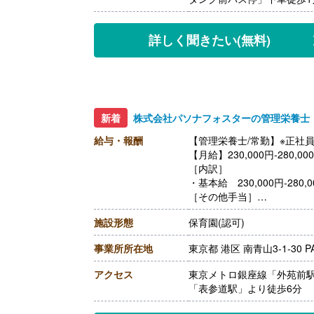
【退職金】あり※勤続1年以
詳しく聞きたい
(無料)
新着
株式会社パソナフォスターの管理栄養士
給与・報酬
【管理栄養士/常勤】※正社
【月給】230,000円‐280,00
［内訳］
・基本給 230,000円‐280,0
［その他手当］
・役割手当 5,000円‐15,00
施設形態
保育園(認可)
・業務手当 30,000円
・カフェテリア手当 15,00
事業所所在地
東京都 港区 南青山3-1-30 PA
【賞与】年2回※前年度実績
【通勤手当】あり（上限30,0
アクセス
東京メトロ銀座線「外苑前駅
【昇給】年1回
「表参道駅」より徒歩6分
【退職金】あり※勤続3年以
++++++++++++++++++++