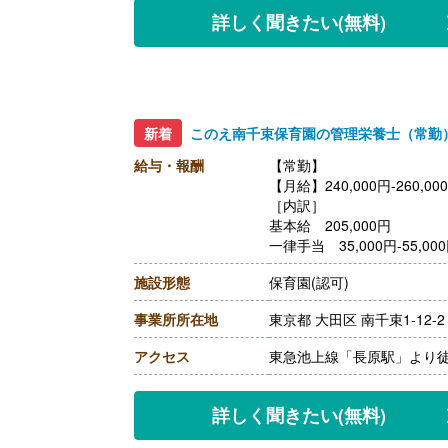
【管理栄養士/常勤】※契約
詳しく聞きたい
(無料)
【月給】210,000円‐295,00
［内訳］
・基本給 210,000円‐295,0
【賞与】年2回※前年度実績
【通勤手当】あり（上限30,0
【昇給】年1回
新着
このえ南千束保育園の管理栄養士（常勤
【退職金】なし
給与・報酬
【常勤】
【月給】240,000円-260,00
［内訳］
基本給 205,000円
一律手当 35,000円-55,00
【賞与】年3回 ※2021年度
施設形態
保育園(認可)
【通勤手当】上限25,000円/
【昇給】年1回
事業所所在地
東京都 大田区 南千束1-12-2
【退職金】あり ※規程有り
アクセス
東急池上線「長原駅」より徒
詳しく聞きたい
(無料)