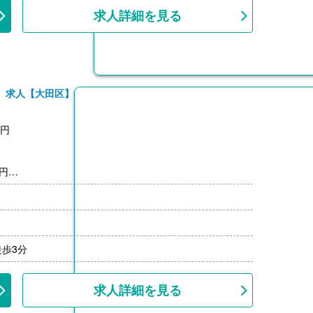
社員
求人詳細を見る
0円
00円
00円/月）
）求人【大田区】
0円
0円
実績:3ヶ月以上
月
歩3分
求人詳細を見る