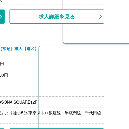
上
求人詳細を見る
（常勤）求人【港区】
員
0円
00円
0円
0円
SONA SQUARE12F
00円/月）
」より徒歩5分/東京メトロ銀座線・半蔵門線・千代田線
上