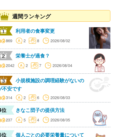
週間ランキング
利用者の食事変更
869
2
8
2026/08/02
栄養士が過食？
2042
2
7
2026/08/04
小規模施設の調理経験がないの
が不安です
314
2
6
2026/08/03
4位
きなこ団子の提供方法
237
5
4
2026/08/05
5位
個人ごとの必要栄養量について