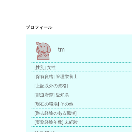
プロフィール
tm
[性別] 女性
[保有資格] 管理栄養士
[上記以外の資格]
[都道府県] 愛知県
[現在の職場] その他
[過去経験のある職場]
[実務経験年数] 未経験