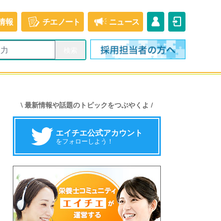
情報
チエ
ノート
ニュース
\ 最新情報や話題のトピックをつぶやくよ /
エイチエ公式アカウント
をフォローしよう！