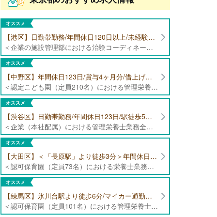
オススメ
【港区】日勤帯勤務/年間休日120日以上/未経験者歓迎/健康食品の臨床試験に携わる管理栄養士・栄養士の治験コーディネーター募集！
＜企業の施設管理部における治験コーディネーター業務全般＞ ・健康食品の臨床試験に伴う指導 ・スケジュール調整等の被験者管理 ・データ収集、書類作成 ・医療機関にて被験者への説明や誘導 ・栄養指導、栄養計算
オススメ
【中野区】年間休日123日/賞与4ヶ月分/借上げ住宅制度あり 認定こども園（定員210名）にて管理栄養士・栄養士募集！
＜認定こども園（定員210名）における管理栄養士・栄養士業務全般＞ ・管理栄養士、栄養士業務全般
オススメ
【渋谷区】日勤帯勤務/年間休日123日/駅徒歩5分/企業（本社配属）にて管理栄養士募集！
＜企業（本社配属）における管理栄養士業務全般＞ ・本社および在宅（週1日程度）で、運営・受託する保育園（約50箇所）の管理栄養士・マネジメント業務全般 ・調理指導、育成 ・調理代行※欠員時 ・衛生管理 ・献立作成 ・食材発注 ・園長、調理スタッフとの給食会議 ・クライアント企業との給食会議（食育等の企画提案） ・採用業務（面接・施設見学同行）など ・担当保育園の定期巡回（直行やオンライン対応あり） ※23区内の認可保育園や、事業所内保育園（市川市、古河市、厚木市・追浜等）
オススメ
【大田区】＜「長原駅」より徒歩3分＞年間休日120日以上/最大10連休取得可能/日勤帯勤務のみ 認可保育園（定員73名）にて、栄養士の募集！
＜認可保育園（定員73名）における栄養士業務全般＞ ・調理（朝おやつ・給食・おやつ・補食） ・盛付け、片づけ ・食育、保育室への給食ラウンド、事務業務 ・調理室のお掃除、備蓄の確認、発注など ※定員:73名(0歳児6名、1歳歳児10名、2歳児12名、3歳-5歳児各15名)
オススメ
【練馬区】氷川台駅より徒歩6分/マイカー通勤可能/年間休日120日/賞与高水準 認可保育園（定員101名）にて管理栄養士・栄養士・調理師募集！
＜認可保育園（定員101名）における管理栄養士・栄養士・調理師業務全般＞ ・調理業務全般 ・離乳食、アレルギー除去食対応 ・食育活動