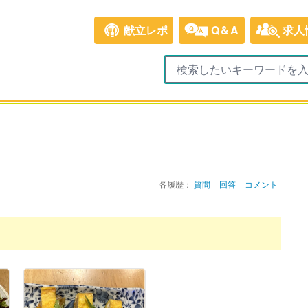
献立レポ
Q&A
求人
各履歴：
質問
回答
コメント