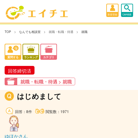
新規登録
Q&A検索
TOP
なんでも相談室
就職・転職・待遇
就職
質問する
ランキング
カテゴリ
回答締切済
就職・転職・待遇 > 就職
はじめまして
回答：8件
閲覧数：1971
ゆほかさん