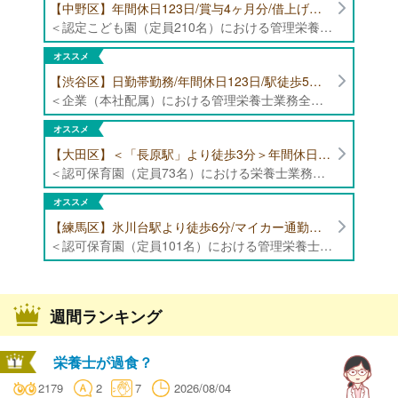
【中野区】年間休日123日/賞与4ヶ月分/借上げ住宅制度あり 認定こども園（定員210名）にて管理栄養士・栄養士募集！
＜認定こども園（定員210名）における管理栄養士・栄養士業務全般＞ ・管理栄養士、栄養士業務全般
オススメ
【渋谷区】日勤帯勤務/年間休日123日/駅徒歩5分/企業（本社配属）にて管理栄養士募集！
＜企業（本社配属）における管理栄養士業務全般＞ ・本社および在宅（週1日程度）で、運営・受託する保育園（約50箇所）の管理栄養士・マネジメント業務全般 ・調理指導、育成 ・調理代行※欠員時 ・衛生管理 ・献立作成 ・食材発注 ・園長、調理スタッフとの給食会議 ・クライアント企業との給食会議（食育等の企画提案） ・採用業務（面接・施設見学同行）など ・担当保育園の定期巡回（直行やオンライン対応あり） ※23区内の認可保育園や、事業所内保育園（市川市、古河市、厚木市・追浜等）
オススメ
【大田区】＜「長原駅」より徒歩3分＞年間休日120日以上/最大10連休取得可能/日勤帯勤務のみ 認可保育園（定員73名）にて、栄養士の募集！
＜認可保育園（定員73名）における栄養士業務全般＞ ・調理（朝おやつ・給食・おやつ・補食） ・盛付け、片づけ ・食育、保育室への給食ラウンド、事務業務 ・調理室のお掃除、備蓄の確認、発注など ※定員:73名(0歳児6名、1歳歳児10名、2歳児12名、3歳-5歳児各15名)
オススメ
【練馬区】氷川台駅より徒歩6分/マイカー通勤可能/年間休日120日/賞与高水準 認可保育園（定員101名）にて管理栄養士・栄養士・調理師募集！
＜認可保育園（定員101名）における管理栄養士・栄養士・調理師業務全般＞ ・調理業務全般 ・離乳食、アレルギー除去食対応 ・食育活動
週間ランキング
栄養士が過食？
2179
2
7
2026/08/04