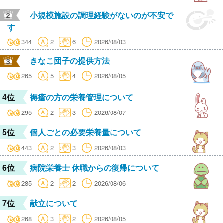
小規模施設の調理経験がないのが不安で
す
344
2
6
2026/08/03
きなこ団子の提供方法
265
5
4
2026/08/05
4位
褥瘡の方の栄養管理について
295
2
3
2026/08/07
5位
個人ごとの必要栄養量について
443
2
3
2026/08/03
6位
病院栄養士 休職からの復帰について
285
2
2
2026/08/06
7位
献立について
268
3
2
2026/08/05