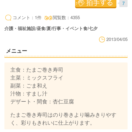
7
コメント：1件
閲覧数：4355
介護・福祉施設/昼食/夏/行事・イベント食/七夕
2013/04/05
メニュー
主食：たまご巻き寿司
主菜：ミックスフライ
副菜：ごま和え
汁物：すまし汁
デザート・間食：杏仁豆腐
たまご巻き寿司はのり巻きより噛みきりやす
く、彩りもきれいに仕上がります。