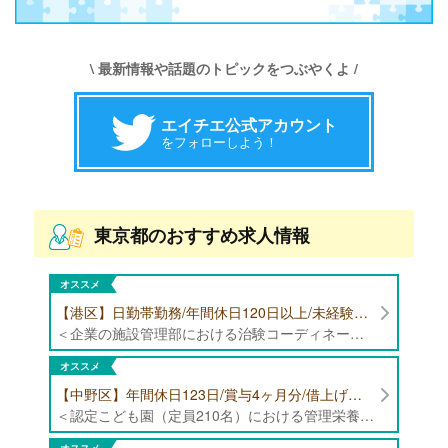
\ 最新情報や話題のトピックをつぶやくよ /
エイチエ公式アカウント
をフォローしよう！
東京都のおすすめ求人情報
オススメ
【港区】日勤帯勤務/年間休日120日以上/未経験者歓迎/健康食品の臨床試験に携わる管理栄養士・栄養士の治験コーディネーター募集！
＜企業の施設管理部における治験コーディネーター業務全般＞ ・健康食品の臨床試験に伴う指導 ・スケジュール調整等の被験者管理 ・データ収集、書類作成 ・医療機関にて被験者への説明や誘導 ・栄養指導、栄養計算
オススメ
【中野区】年間休日123日/賞与4ヶ月分/借上げ住宅制度あり 認定こども園（定員210名）にて管理栄養士・栄養士募集！
＜認定こども園（定員210名）における管理栄養士・栄養士業務全般＞ ・管理栄養士、栄養士業務全般