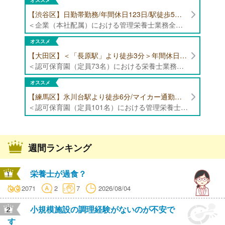
オススメ
【渋谷区】日勤帯勤務/年間休日123日/駅徒歩5分/企業（本社配属）にて管理栄養士募集！
＜企業（本社配属）における管理栄養士業務全般＞ ・本社および在宅（週1日程度）で、運営・受託する保育園（約50箇所）の管理栄養士・マネジメント業務全般 ・調理指導、育成 ・調理代行※欠員時 ・衛生管理 ・献立作成 ・食材発注 ・園長、調理スタッフとの給食会議 ・クライアント企業との給食会議（食育等の企画提案） ・採用業務（面接・施設見学同行）など ・担当保育園の定期巡回（直行やオンライン対応あり） ※23区内の認可保育園や、事業所内保育園（市川市、古河市、厚木市・追浜等）
オススメ
【大田区】＜「長原駅」より徒歩3分＞年間休日120日以上/最大10連休取得可能/日勤帯勤務のみ 認可保育園（定員73名）にて、栄養士の募集！
＜認可保育園（定員73名）における栄養士業務全般＞ ・調理（朝おやつ・給食・おやつ・補食） ・盛付け、片づけ ・食育、保育室への給食ラウンド、事務業務 ・調理室のお掃除、備蓄の確認、発注など ※定員:73名(0歳児6名、1歳歳児10名、2歳児12名、3歳-5歳児各15名)
オススメ
【練馬区】氷川台駅より徒歩6分/マイカー通勤可能/年間休日120日/賞与高水準 認可保育園（定員101名）にて管理栄養士・栄養士・調理師募集！
＜認可保育園（定員101名）における管理栄養士・栄養士・調理師業務全般＞ ・調理業務全般 ・離乳食、アレルギー除去食対応 ・食育活動
週間ランキング
栄養士が過食？
2071
2
7
2026/08/04
小規模施設の調理経験がないのが不安で
す