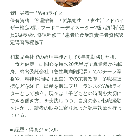
管理栄養士 / Webライター
保有資格：管理栄養士 / 製菓衛生士 / 食生活アドバイ
ザー検定2級 / フードコーディネーター2級 / 訪問介護
員2級養成研修課程修了 / 患者給食受託責任者資格認
定講習課程修了
和装品会社での経理事務として6年間勤務した後、
「食と健康」に関心を持ち20代半ばで異業種から転
身。給食委託会社（急性期病院配属）でのチーフ業
務や、精神科病院（直営）での栄養指導・多職種連
携などを経て、出産を機にフリーランスのWebライ
ターとして独立。現在は「子どもとの時間を大切に
できる働き方」を実践しつつ、自身の多い転職経験
を活かし、読者の悩みに寄り添った記事執筆を行っ
ている。
■ 経歴・得意ジャンル