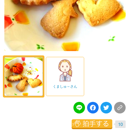
くましゅ～さん
10