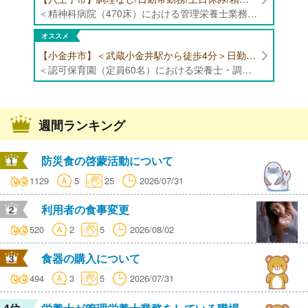
＜精神科病院（470床）における管理栄養士業務全般＞ ・入院患者様の栄養管理、栄養評価 ・栄養指導 ・献立内容の確認、食数管理 ・食札管理、食事内容の確認 ・各種書類作成、データ入力 ・その他、栄養科業務全般 ・ミールラウンドやイベントメニューの企画等 ※病床数:精神科385床、内科85床
オススメ
【小金井市】＜武蔵小金井駅から徒歩4分＞日勤帯勤務のみ/日曜日・祝日休み/年間休日125日以上/福利厚生充実/認可保育園（定員60名）にて栄養士・調理師の募集！
＜認可保育園（定員60名）における栄養士・調理師業務全般＞ ・下処理 ・調理、盛り付け、片付け ・離乳食、アレルギー対応 ・その他付随する業務 ※献立作成業務はありません ※定員:60名（0歳児6名、1歳児8名、2歳児10名、3歳-5歳児各12名） ※専門卒以上の方（高卒の方は不可）
週間ランキング
防災食の啓蒙活動について
1129
5
25
2026/07/31
利用者の食事変更
520
2
5
2026/08/02
食器の購入について
494
3
5
2026/07/31