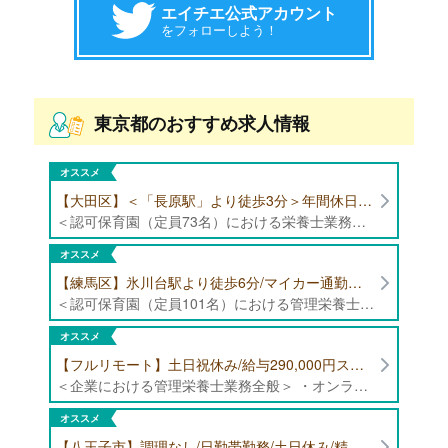
エイチエ公式アカウント
をフォローしよう！
東京都のおすすめ求人情報
オススメ
【大田区】＜「長原駅」より徒歩3分＞年間休日120日以上/最大10連休取得可能/日勤帯勤務のみ 認可保育園（定員73名）にて、栄養士の募集！
＜認可保育園（定員73名）における栄養士業務全般＞ ・調理（朝おやつ・給食・おやつ・補食） ・盛付け、片づけ ・食育、保育室への給食ラウンド、事務業務 ・調理室のお掃除、備蓄の確認、発注など ※定員:73名(0歳児6名、1歳歳児10名、2歳児12名、3歳-5歳児各15名)
オススメ
【練馬区】氷川台駅より徒歩6分/マイカー通勤可能/年間休日120日/賞与高水準 認可保育園（定員101名）にて管理栄養士・栄養士・調理師募集！
＜認可保育園（定員101名）における管理栄養士・栄養士・調理師業務全般＞ ・調理業務全般 ・離乳食、アレルギー除去食対応 ・食育活動
オススメ
【フルリモート】土日祝休み/給与290,000円スタート/残業少なめ 企業にて管理栄養士の募集！
＜企業における管理栄養士業務全般＞ ・オンラインでの栄養指導業務 ・サービス（生活習慣病重症化予防）の品質管理 ・専用アプリを通じたチャットでの栄養指導業務 ※フルリモートにて勤務可能です。 【応募条件】特定保健指導もしくは病院での栄養指導3年以上
オススメ
【八王子市】調理なし/日勤帯勤務/土日休み/精神科病院（470床）にて管理栄養士募集！