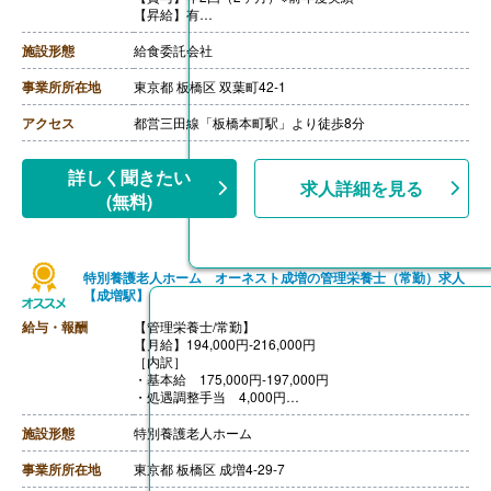
【昇給】有
【通勤手当】あり（実費支給）
【退職金】無し
施設形態
給食委託会社
事業所所在地
東京都 板橋区 双葉町42-1
アクセス
都営三田線「板橋本町駅」より徒歩8分
詳しく聞きたい
求人詳細を見る
(無料)
特別養護老人ホーム オーネスト成増の管理栄養士（常勤）求人
【成増駅】
給与・報酬
【管理栄養士/常勤】
【月給】194,000円-216,000円
［内訳］
・基本給 175,000円-197,000円
・処遇調整手当 4,000円
・地域手当 15,000円
［その他手当］
施設形態
特別養護老人ホーム
・精皆勤手当 10,000円
・扶養手当 10,000円-
事業所所在地
東京都 板橋区 成増4-29-7
・住居手当 10,000円