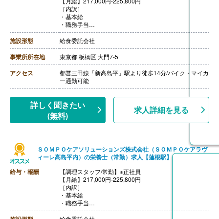
【月給】217,000円-225,800円
［内訳］
・基本給
・職務手当
・働きがい向上手当 10,000円
［その他手当］
施設形態
給食委託会社
・時間外手当（超過1分から支給）
・精皆勤手当 6,000円（規定あり）
事業所所在地
東京都 板橋区 大門7-5
【賞与】年2回（計2.08ヶ月分）※前年度実績
【通勤手当】あり（上限50,000円/月）
アクセス
都営三田線「新高島平」駅より徒歩14分/バイク・マイカ
【昇給】あり
ー通勤可能
【退職金】あり※勤続3年以上
【調理主任/常勤】※正社員
【月給】225,800円-260,100円
詳しく聞きたい
求人詳細を見る
［内訳］
(無料)
・基本給
・職務手当
・働きがい向上手当 10,000円
［その他手当］
ＳＯＭＰＯケアソリューションズ株式会社（ＳＯＭＰＯケアラヴ
・時間外手当（超過1分から支給）
ィーレ高島平内）の栄養士（常勤）求人【蓮根駅】
・精皆勤手当 6,000円（規定あり）
【賞与】年2回（計2.08ヶ月分）※前年度実績
給与・報酬
【調理スタッフ/常勤】※正社員
【通勤手当】あり（上限50,000円/月）
【月給】217,000円-225,800円
【昇給】あり
［内訳］
【退職金】あり※勤続3年以上
・基本給
・職務手当
・働きがい向上手当 10,000円
［その他手当］
給食委託会社