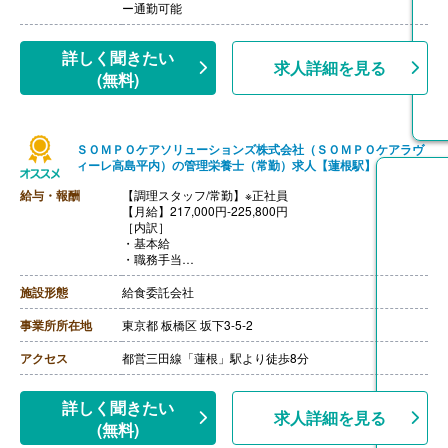
【昇給】あり
ー通勤可能
【退職金】あり※勤続3年以上
【調理主任/常勤】※正社員
【月給】225,800円-260,100円
詳しく聞きたい
求人詳細を見る
［内訳］
(無料)
・基本給
・職務手当
・働きがい向上手当 10,000円
［その他手当］
ＳＯＭＰＯケアソリューションズ株式会社（ＳＯＭＰＯケアラヴ
・時間外手当（超過1分から支給）
ィーレ高島平内）の管理栄養士（常勤）求人【蓮根駅】
・精皆勤手当 6,000円（規定あり）
【賞与】年2回（計2.08ヶ月分）※前年度実績
給与・報酬
【調理スタッフ/常勤】※正社員
【通勤手当】あり（上限50,000円/月）
【月給】217,000円-225,800円
【昇給】あり
［内訳］
【退職金】あり※勤続3年以上
・基本給
・職務手当
・働きがい向上手当 10,000円
［その他手当］
施設形態
給食委託会社
・時間外手当（超過1分から支給）
・精皆勤手当 6,000円（規定あり）
事業所所在地
東京都 板橋区 坂下3-5-2
【賞与】年2回（計2.08ヶ月分）※前年度実績
【通勤手当】あり（上限50,000円/月）
アクセス
都営三田線「蓮根」駅より徒歩8分
【昇給】あり
【退職金】あり※勤続3年以上
【調理主任/常勤】※正社員
詳しく聞きたい
求人詳細を見る
【月給】225,800円-260,100円
(無料)
［内訳］