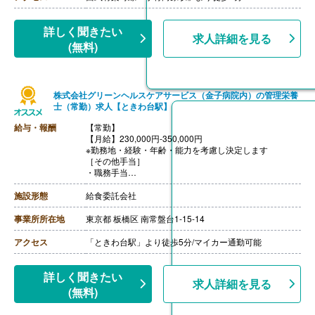
詳しく聞きたい
求人詳細を見る
(無料)
株式会社グリーンヘルスケアサービス（金子病院内）の管理栄養
士（常勤）求人【ときわ台駅】
給与・報酬
【常勤】
【月給】230,000円-350,000円
※勤務地・経験・年齢・能力を考慮し決定します
［その他手当］
・職務手当
・食事手当
・年末年始手当
施設形態
給食委託会社
【賞与】年2回（7月、12月）※会社業績、各個人実績に
応じて決定（前年度実績 2.00ヶ月/年）
事業所所在地
東京都 板橋区 南常盤台1-15-14
【通勤手当】あり（全額支給）
【退職金】なし
アクセス
「ときわ台駅」より徒歩5分/マイカー通勤可能
詳しく聞きたい
求人詳細を見る
(無料)