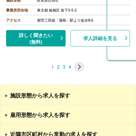
施設形態
・時間外手当（超過1分から支給）
・精皆勤手当 6,000円（規定あり）
事業所所在地
東京都 板橋区 坂下3-5-2
【賞与】年2回（計2.08ヶ月分）※前年度実績
【通勤手当】あり（上限50,000円/月）
アクセス
都営三田線「蓮根」駅より徒歩8分
【昇給】あり
【退職金】あり※勤続3年以上
【調理主任/常勤】※正社員
詳しく聞きたい
求人詳細を見る
【月給】225,800円-260,100円
(無料)
［内訳］
・基本給
・職務手当
・働きがい向上手当 10,000円
［その他手当］
1
2
3
4
・時間外手当（超過1分から支給）
・精皆勤手当 6,000円（規定あり）
【賞与】年2回（計2.08ヶ月分）※前年度実績
【通勤手当】あり（上限50,000円/月）
【昇給】あり
【退職金】あり※勤続3年以上
施設形態から求人を探す
雇用形態から求人を探す
近隣市区町村から常勤の求人を探す