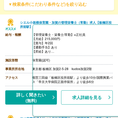
▼検索条件(こだわり条件など)を絞り込む
シエル小規模保育園・加賀の管理栄養士（常勤）求人【板橋区役
所前駅】
給与・報酬
【管理栄養士・栄養士/常勤】※正社員
【月給】215,000円-
【賞与】年2回
【通勤手当】あり
【昇給】あり
【退職金】あり
施設形態
保育園(認可)
事業所所在地
東京都 板橋区 加賀2-5-28 kudos加賀2階
アクセス
都営三田線「板橋区役所前駅」より徒歩10分/国際興業バ
ス「帝京大学病院正面停留所」より徒歩6分
詳しく聞きたい
求人詳細を見る
(無料)