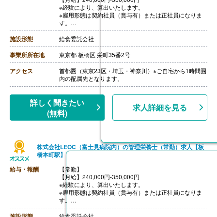
※経験により、算出いたします。
※雇用形態は契約社員（賞与有）または正社員になりま
す。
※モデル年収
・管理栄養士・栄養士で未経験の場合
施設形態
給食委託会社
年収3,000,000円-
・調理師病院調理経験3年程度の場合
事業所所在地
東京都 板橋区 栄町35番2号
年収3,500,000円-4,000,000円
ご面接を通して雇用形態を検討します。
アクセス
首都圏（東京23区・埼玉・神奈川）※ご自宅から1時間圏
【賞与】年2回（1.0-2.0ヶ月分 ※前年度実績、経験によ
内の配属先となります。
る）
【通勤手当】あり（上限なし/月）※全額支給
【昇給】あり（年1回）
詳しく聞きたい
求人詳細を見る
【退職金】あり※勤続10年以上
(無料)
株式会社LEOC（富士見病院内）の管理栄養士（常勤）求人【板
橋本町駅】
給与・報酬
【常勤】
【月給】240,000円-350,000円
※経験により、算出いたします。
※雇用形態は契約社員（賞与有）または正社員になりま
す。
※モデル年収
・管理栄養士・栄養士で未経験の場合
施設形態
給食委託会社