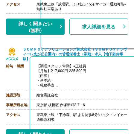
・資格手当 10,000円
アクセス
東武東上線「成増駅」より徒歩15分/マイカー通勤可能※
・役職手当 13,000円-40,000円
無料駐車場あり
・早番手当 600円/回
【賞与】年2回（計2.70ヶ月分）※前年度実績
【通勤手当】あり（上限45,000円/月）
詳しく聞きたい
求人詳細を見る
【昇給】あり
(無料)
【退職金】あり ※退職金共済加入
ＳＯＭＰＯケアソリューションズ株式会社（ＳＯＭＰＯケアラヴ
ィーレ光が丘公園内）の管理栄養士（常勤）求人【地下鉄赤塚
駅】
給与・報酬
【調理スタッフ/常勤】※正社員
【月給】217,000円-225,800円
［内訳］
・基本給
・職務手当
・働きがい向上手当 10,000円
［その他手当］
施設形態
給食委託会社
・時間外手当（超過1分から支給）
・精皆勤手当 6,000円（規定あり）
事業所所在地
東京都 板橋区 赤塚新町2-7-16
【賞与】年2回（計2.08ヶ月分）※前年度実績
【通勤手当】あり（上限50,000円/月）
アクセス
東武東上線 「下赤塚」駅 より徒歩8分/バイク・マイカー
【昇給】あり
通勤応相談
【退職金】あり※勤続3年以上
【調理主任/常勤】※正社員
【月給】225,800円-260,100円