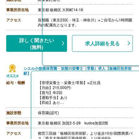
年収3,000,000円-
・調理師病院調理経験3年程度の場合
事業所所在地
東京都 板橋区 大和町14-16
年収3,500,000円-4,000,000円
ご面接を通して雇用形態を検討します。
アクセス
首都圏（東京23区・埼玉・神奈川）※ご自宅から1時間圏
【賞与】年2回（1.0-2.0ヶ月分 ※前年度実績、経験によ
内の配属先となります。
る）
【通勤手当】あり（上限なし/月）※全額支給
【昇給】あり（年1回）
詳しく聞きたい
求人詳細を見る
【退職金】あり※勤続10年以上
(無料)
シエル小規模保育園・加賀の栄養士（常勤）求人【板橋区役所前
駅】
給与・報酬
【管理栄養士・栄養士/常勤】※正社員
【月給】215,000円-
【賞与】年2回
【通勤手当】あり
【昇給】あり
【退職金】あり
施設形態
保育園(認可)
事業所所在地
東京都 板橋区 加賀2-5-28 kudos加賀2階
アクセス
都営三田線「板橋区役所前駅」より徒歩10分/国際興業バ
ス「帝京大学病院正面停留所」より徒歩6分