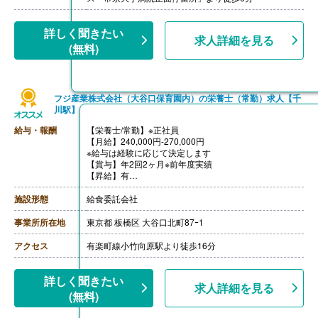
詳しく聞きたい
求人詳細を見る
(無料)
フジ産業株式会社（大谷口保育園内）の栄養士（常勤）求人【千
川駅】
給与・報酬
【栄養士/常勤】※正社員
【月給】240,000円-270,000円
※給与は経験に応じて決定します
【賞与】年2回2ヶ月※前年度実績
【昇給】有
【交通費】あり（実費支給）
【退職金】無し
施設形態
給食委託会社
事業所所在地
東京都 板橋区 大谷口北町87ｰ1
アクセス
有楽町線小竹向原駅より徒歩16分
詳しく聞きたい
求人詳細を見る
(無料)