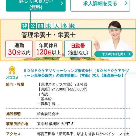
詳しく聞きたい
求人詳細を見る
［内訳］
(無料)
・基本給
・職務手当
・働きがい向上手当 10,000円
［その他手当］
・時間外手当（超過1分から支給）
・精皆勤手当 6,000円（規定あり）
【賞与】年2回（計2.08ヶ月分）※前年度実績
【通勤手当】あり（上限50,000円/月）
【昇給】あり
【退職金】あり※勤続3年以上
ＳＯＭＰＯケアソリューションズ株式会社（ＳＯＭＰＯケアラヴ
ィーレ赤塚公園内）の管理栄養士（常勤）求人【新高島平駅】
給与・報酬
【調理スタッフ/常勤】※正社員
【月給】217,000円-225,800円
［内訳］
・基本給
・職務手当
・働きがい向上手当 10,000円
［その他手当］
施設形態
給食委託会社
・時間外手当（超過1分から支給）
・精皆勤手当 6,000円（規定あり）
事業所所在地
東京都 板橋区 大門7-5
【賞与】年2回（計2.08ヶ月分）※前年度実績
【通勤手当】あり（上限50,000円/月）
アクセス
都営三田線「新高島平」駅より徒歩14分/バイク・マイカ