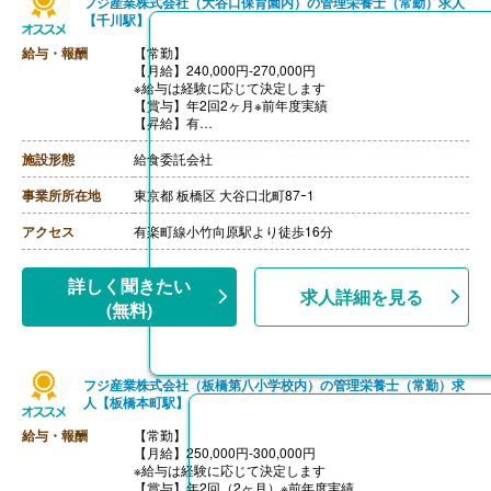
フジ産業株式会社（大谷口保育園内）の管理栄養士（常勤）求人
【千川駅】
給与・報酬
【常勤】
【月給】240,000円-270,000円
※給与は経験に応じて決定します
【賞与】年2回2ヶ月※前年度実績
【昇給】有
【交通費】あり（実費支給）
【退職金】無し
施設形態
給食委託会社
事業所所在地
東京都 板橋区 大谷口北町87ｰ1
アクセス
有楽町線小竹向原駅より徒歩16分
詳しく聞きたい
求人詳細を見る
(無料)
フジ産業株式会社（板橋第八小学校内）の管理栄養士（常勤）求
人【板橋本町駅】
給与・報酬
【常勤】
【月給】250,000円-300,000円
※給与は経験に応じて決定します
【賞与】年2回（2ヶ月）※前年度実績