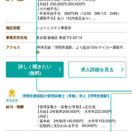
【月給】230,000円-250,000円
［その他手当］
・年末年始手当 380円/時（12/30 0時-1/3 24時）
【通勤手当】あり（社内規定あり）
【賞与】あり（年2回寸志）※業績による
【昇給】年1回（4月）
施設形態
ショートステイ事業所
【特別報酬（年1回）】厨房職:平均267,000円（2025年6
月支給実績）
事業所所在地
東京都 板橋区 東坂下2-22-14
※職種、雇用形態、在籍期間、会社の業績等によって支
給額は異なる。
アクセス
JR埼京線「浮間舟渡駅」より徒歩15分/マイカー通勤可
【退職金】なし
能
【調理員/非常勤】
【時給】1,250円-1,350円
［その他手当］
詳しく聞きたい
求人詳細を見る
・年末年始手当 380円/時（12/30 0時-1/3 24時）
(無料)
【通勤手当】あり（社内規定あり）
【昇給】年1回
【賞与】あり（年2回寸志）※業績による
※正規フルタイム社員は無期雇用での採用になります
浮間舟渡病院の管理栄養士（常勤）求人【浮間舟渡駅】
（正社員登用あり）
給与・報酬
【管理栄養士・栄養士/常勤】※正社員
【月給】2年制卒209,000円‐ 大学卒222,000円
［内訳］
・基本給 2年制卒140,000円‐ 大学卒153,000円‐
・定額的に支払われる手当 69,000円‐
【賞与】年2回（計3.50ヶ月-4.00ヶ月分）※前年度実績