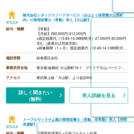
・基本給
・職務手当
・働きがい向上手当 10,000円
株式会社シダックスフードサービス（おはよう保育園大山西町
［その他手当］
内）の管理栄養士（常勤）求人【大山駅】
・時間外手当（超過1分から支給）
・精皆勤手当 6,000円（規定あり）
給与・報酬
【常勤】
【賞与】年2回（計2.08ヶ月分）※前年度実績
【月給】260,000円-312,000円
【通勤手当】あり（上限50,000円/月）
※固定残業代（13.84-15.08時間/月）27,000円-30,000円
【昇給】あり
含む（超過分は別途支給）
【退職金】あり※勤続3年以上
※研修期間（1ヶ月）:固定残業代（12.49-14.13時間/月）
27,000円-30,000円
［その他手当］
施設形態
給食委託会社
・時間外勤務手当
・休日勤務手当
事業所所在地
東京都 板橋区 大山西町19-1 ブリリア大山パークフロント1階
・深夜勤務手当（22:00-翌05:00）
・休業手当
アクセス
東武東上線「大山駅」より徒歩9分
【賞与】年2回
【通勤手当】あり（上限なし）※片道2km以上
【昇給】あり（年1回）
詳しく聞きたい
求人詳細を見る
(無料)
メープルヴィラそよ風の管理栄養士（常勤、非常勤）求人【浮間
舟渡駅】
給与・報酬
【調理員/常勤】※正規フルタイム社員