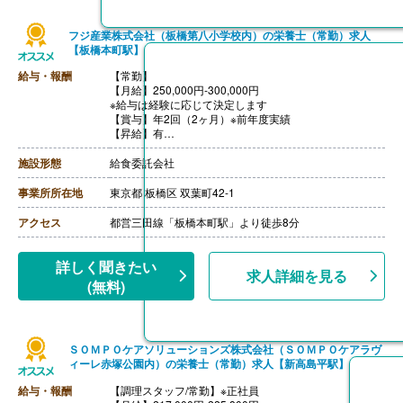
フジ産業株式会社（板橋第八小学校内）の栄養士（常勤）求人
【板橋本町駅】
給与・報酬
【常勤】
【月給】250,000円-300,000円
※給与は経験に応じて決定します
【賞与】年2回（2ヶ月）※前年度実績
【昇給】有
【通勤手当】あり（実費支給）
【退職金】無し
施設形態
給食委託会社
事業所所在地
東京都 板橋区 双葉町42-1
アクセス
都営三田線「板橋本町駅」より徒歩8分
詳しく聞きたい
求人詳細を見る
(無料)
ＳＯＭＰＯケアソリューションズ株式会社（ＳＯＭＰＯケアラヴ
ィーレ赤塚公園内）の栄養士（常勤）求人【新高島平駅】
給与・報酬
【調理スタッフ/常勤】※正社員