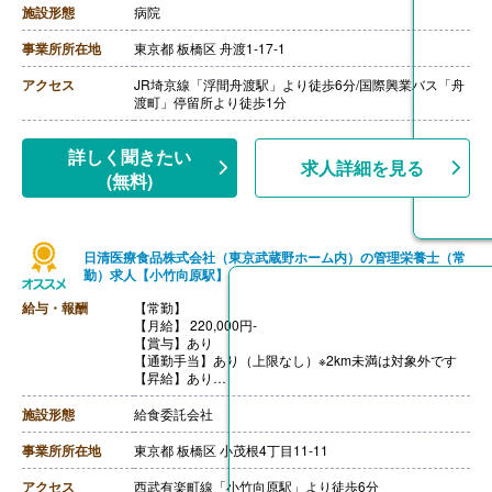
【通勤手当】あり（上限30,000円/月）※バス利用の場合
施設形態
病院
は乗車距離2km以上
【昇給】年1回※前年度実績
事業所所在地
東京都 板橋区 舟渡1-17-1
【退職金】あり※勤続3年以上
アクセス
JR埼京線「浮間舟渡駅」より徒歩6分/国際興業バス「舟
渡町」停留所より徒歩1分
詳しく聞きたい
求人詳細を見る
(無料)
日清医療食品株式会社（東京武蔵野ホーム内）の管理栄養士（常
勤）求人【小竹向原駅】
給与・報酬
【常勤】
【月給】 220,000円-
【賞与】あり
【通勤手当】あり（上限なし）※2km未満は対象外です
【昇給】あり
【退職金】なし
施設形態
給食委託会社
事業所所在地
東京都 板橋区 小茂根4丁目11-11
アクセス
西武有楽町線「小竹向原駅」より徒歩6分