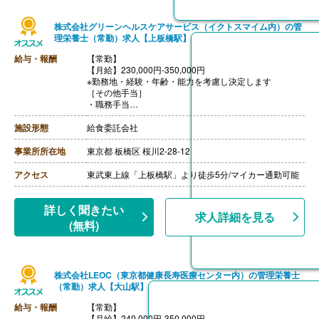
株式会社グリーンヘルスケアサービス（イクトスマイム内）の管
理栄養士（常勤）求人【上板橋駅】
給与・報酬
【常勤】
【月給】230,000円-350,000円
※勤務地・経験・年齢・能力を考慮し決定します
［その他手当］
・職務手当
・食事手当
・年末年始手当
施設形態
給食委託会社
【賞与】年2回（7月、12月）※会社業績、各個人実績に
応じて決定（前年度実績 2.00ヶ月/年）
事業所所在地
東京都 板橋区 桜川2-28-12
【通勤手当】あり（全額支給）
【退職金】なし
アクセス
東武東上線「上板橋駅」より徒歩5分/マイカー通勤可能
詳しく聞きたい
求人詳細を見る
(無料)
株式会社LEOC（東京都健康長寿医療センター内）の管理栄養士
（常勤）求人【大山駅】
給与・報酬
【常勤】
【月給】240,000円-350,000円