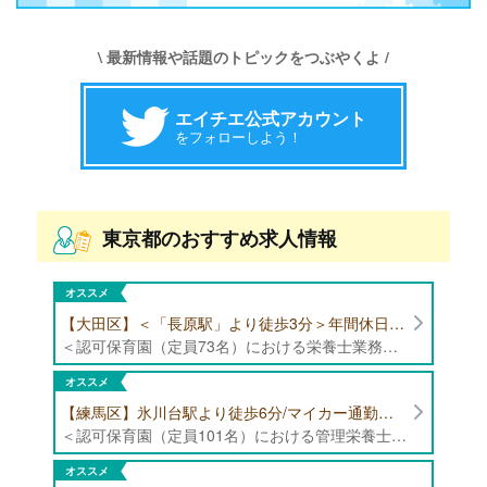
\ 最新情報や話題のトピックをつぶやくよ /
エイチエ公式アカウント
をフォローしよう！
東京都のおすすめ求人情報
オススメ
【大田区】＜「長原駅」より徒歩3分＞年間休日120日以上/最大10連休取得可能/日勤帯勤務のみ 認可保育園（定員73名）にて、栄養士の募集！
＜認可保育園（定員73名）における栄養士業務全般＞ ・調理（朝おやつ・給食・おやつ・補食） ・盛付け、片づけ ・食育、保育室への給食ラウンド、事務業務 ・調理室のお掃除、備蓄の確認、発注など ※定員:73名(0歳児6名、1歳歳児10名、2歳児12名、3歳-5歳児各15名)
オススメ
【練馬区】氷川台駅より徒歩6分/マイカー通勤可能/年間休日120日/賞与高水準 認可保育園（定員101名）にて管理栄養士・栄養士・調理師募集！
＜認可保育園（定員101名）における管理栄養士・栄養士・調理師業務全般＞ ・調理業務全般 ・離乳食、アレルギー除去食対応 ・食育活動
オススメ