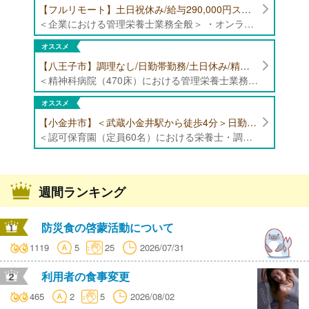
【フルリモート】土日祝休み/給与290,000円スタート/残業少なめ 企業にて管理栄養士の募集！
＜企業における管理栄養士業務全般＞ ・オンラインでの栄養指導業務 ・サービス（生活習慣病重症化予防）の品質管理 ・専用アプリを通じたチャットでの栄養指導業務 ※フルリモートにて勤務可能です。 【応募条件】特定保健指導もしくは病院での栄養指導3年以上
オススメ
【八王子市】調理なし/日勤帯勤務/土日休み/精神科病院（470床）にて管理栄養士募集！
＜精神科病院（470床）における管理栄養士業務全般＞ ・入院患者様の栄養管理、栄養評価 ・栄養指導 ・献立内容の確認、食数管理 ・食札管理、食事内容の確認 ・各種書類作成、データ入力 ・その他、栄養科業務全般 ・ミールラウンドやイベントメニューの企画等 ※病床数:精神科385床、内科85床
オススメ
【小金井市】＜武蔵小金井駅から徒歩4分＞日勤帯勤務のみ/日曜日・祝日休み/年間休日125日以上/福利厚生充実/認可保育園（定員60名）にて栄養士・調理師の募集！
＜認可保育園（定員60名）における栄養士・調理師業務全般＞ ・下処理 ・調理、盛り付け、片付け ・離乳食、アレルギー対応 ・その他付随する業務 ※献立作成業務はありません ※定員:60名（0歳児6名、1歳児8名、2歳児10名、3歳-5歳児各12名） ※専門卒以上の方（高卒の方は不可）
週間ランキング
防災食の啓蒙活動について
1119
5
25
2026/07/31
利用者の食事変更
465
2
5
2026/08/02