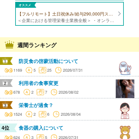
オススメ
【フルリモート】土日祝休み/給与290,000円スタート/残業少なめ 企業にて管理栄養士の募集！
＜企業における管理栄養士業務全般＞ ・オンラインでの栄養指導業務 ・サービス（生活習慣病重症化予防）の品質管理 ・専用アプリを通じたチャットでの栄養指導業務 ※フルリモートにて勤務可能です。 【応募条件】特定保健指導もしくは病院での栄養指導3年以上
週間ランキング
防災食の啓蒙活動について
1169
5
25
2026/07/31
利用者の食事変更
678
2
7
2026/08/02
栄養士が過食？
1524
2
6
2026/08/04
4位
食器の購入について
624
3
5
2026/07/31