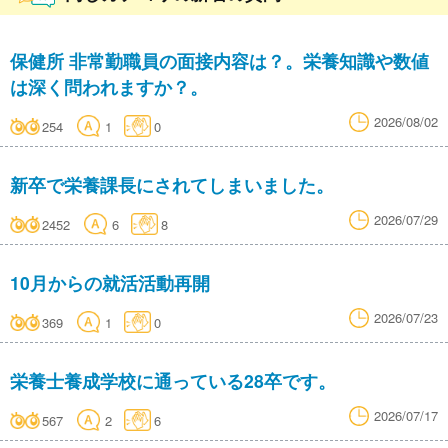
保健所 非常勤職員の面接内容は？。栄養知識や数値
は深く問われますか？。
2026/08/02
254
1
0
新卒で栄養課長にされてしまいました。
2026/07/29
2452
6
8
10月からの就活活動再開
2026/07/23
369
1
0
栄養士養成学校に通っている28卒です。
2026/07/17
567
2
6