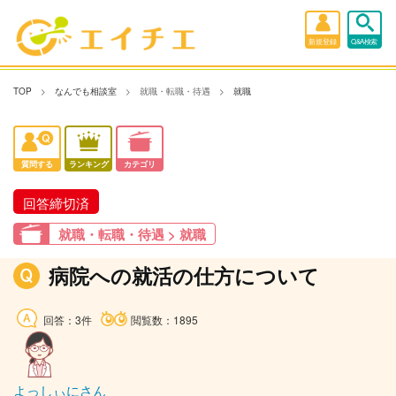
新規登録
Q&A検索
TOP
なんでも相談室
就職・転職・待遇
就職
質問する
ランキング
カテゴリ
回答締切済
就職・転職・待遇 > 就職
病院への就活の仕方について
回答：3件
閲覧数：1895
よっしぃにさん