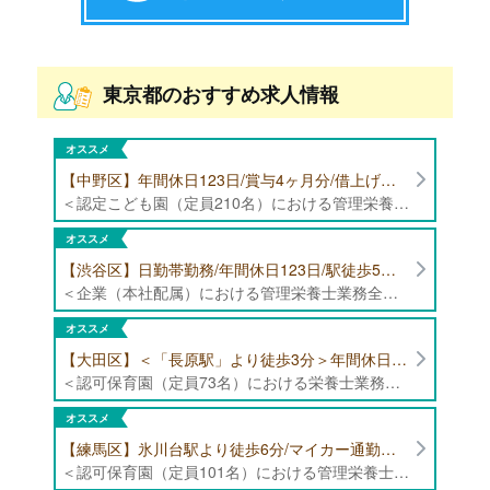
東京都のおすすめ求人情報
オススメ
【中野区】年間休日123日/賞与4ヶ月分/借上げ住宅制度あり 認定こども園（定員210名）にて管理栄養士・栄養士募集！
＜認定こども園（定員210名）における管理栄養士・栄養士業務全般＞ ・管理栄養士、栄養士業務全般
オススメ
【渋谷区】日勤帯勤務/年間休日123日/駅徒歩5分/企業（本社配属）にて管理栄養士募集！
＜企業（本社配属）における管理栄養士業務全般＞ ・本社および在宅（週1日程度）で、運営・受託する保育園（約50箇所）の管理栄養士・マネジメント業務全般 ・調理指導、育成 ・調理代行※欠員時 ・衛生管理 ・献立作成 ・食材発注 ・園長、調理スタッフとの給食会議 ・クライアント企業との給食会議（食育等の企画提案） ・採用業務（面接・施設見学同行）など ・担当保育園の定期巡回（直行やオンライン対応あり） ※23区内の認可保育園や、事業所内保育園（市川市、古河市、厚木市・追浜等）
オススメ
【大田区】＜「長原駅」より徒歩3分＞年間休日120日以上/最大10連休取得可能/日勤帯勤務のみ 認可保育園（定員73名）にて、栄養士の募集！
＜認可保育園（定員73名）における栄養士業務全般＞ ・調理（朝おやつ・給食・おやつ・補食） ・盛付け、片づけ ・食育、保育室への給食ラウンド、事務業務 ・調理室のお掃除、備蓄の確認、発注など ※定員:73名(0歳児6名、1歳歳児10名、2歳児12名、3歳-5歳児各15名)
オススメ
【練馬区】氷川台駅より徒歩6分/マイカー通勤可能/年間休日120日/賞与高水準 認可保育園（定員101名）にて管理栄養士・栄養士・調理師募集！
＜認可保育園（定員101名）における管理栄養士・栄養士・調理師業務全般＞ ・調理業務全般 ・離乳食、アレルギー除去食対応 ・食育活動