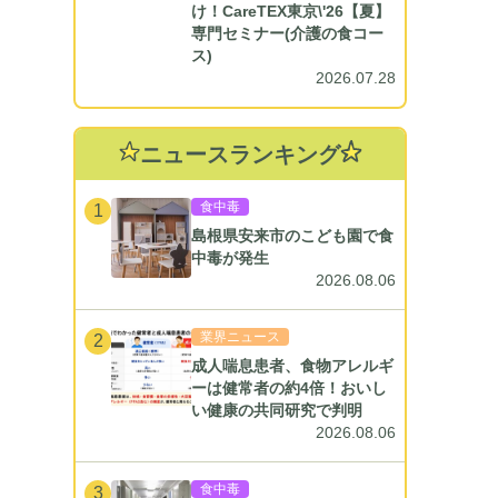
け！CareTEX東京\'26【夏】
専門セミナー(介護の食コー
ス)
2026.07.28
ニュースランキング
食中毒
1
島根県安来市のこども園で食
中毒が発生
2026.08.06
業界ニュース
2
成人喘息患者、食物アレルギ
ーは健常者の約4倍！おいし
い健康の共同研究で判明
2026.08.06
食中毒
3