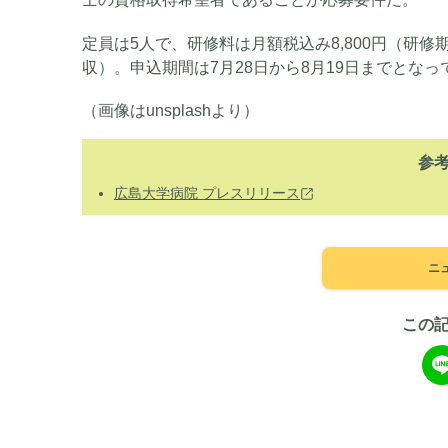
定員は5人で、研修料は月額税込み8,800円（研
収）。申込期間は7月28日から8月19日までとなっ
（画像はunsplashより）
参
広島大学病院 プレスリリース
ニ
この