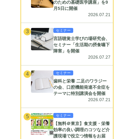
のための基礎医学講座」を9
月5日に開催
2026.07.21
セミナー
3
言語聴覚士学びの場研究会、
セミナー「生活期の摂食嚥下
障害」を開催
2026.07.27
セミナー
4
歯科と栄養 二足のワラジー
の会、口腔機能発達不全症を
テーマに特別講演会を開催
2026.07.21
セミナー
5
【無料＠東京】食支援・栄養
効率の良い調理のコツなど介
護現場で役立つ情報をお届