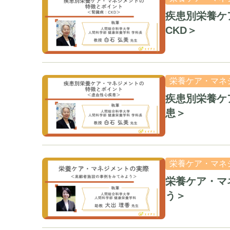
疾患別栄養ケ
CKD＞
栄養ケア・マネ
疾患別栄養ケ
患＞
栄養ケア・マネ
栄養ケア・マ
う＞