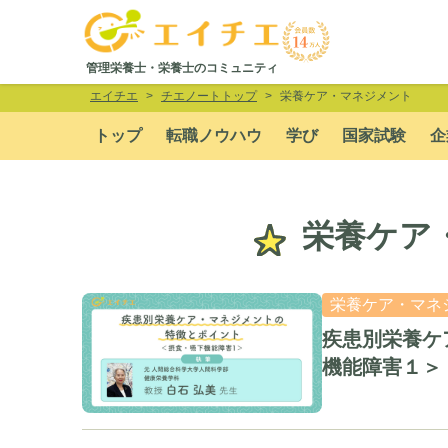
管理栄養士・栄養士のコミュニティ
エイチエ
チエノートトップ
栄養ケア・マネジメント
トップ
転職ノウハウ
学び
国家試験
企
栄養ケア
栄養ケア・マネ
疾患別栄養ケ
機能障害１＞