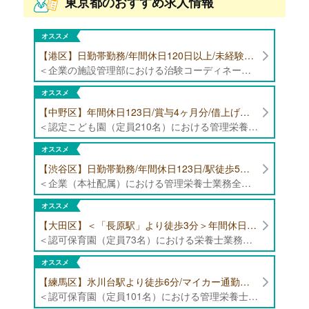
東京都のおすすめ求人情報
オススメ
【港区】日勤帯勤務/年間休日120日以上/未経験者歓迎/健康食品の臨床試験に携わる管理栄養士・栄養士の治験コーディネーター募集！
＜企業の施設管理部における治験コーディネーター業務全般＞ ・健康食品の臨床試験に伴う指導 ・スケジュール調整等の被験者管理 ・データ収集、書類作成 ・医療機関にて被験者への説明や誘導 ・栄養指導、栄養計算
オススメ
【中野区】年間休日123日/賞与4ヶ月分/借上げ住宅制度あり 認定こども園（定員210名）にて管理栄養士・栄養士募集！
＜認定こども園（定員210名）における管理栄養士・栄養士業務全般＞ ・管理栄養士、栄養士業務全般
オススメ
【渋谷区】日勤帯勤務/年間休日123日/駅徒歩5分/企業（本社配属）にて管理栄養士募集！
＜企業（本社配属）における管理栄養士業務全般＞ ・本社および在宅（週1日程度）で、運営・受託する保育園（約50箇所）の管理栄養士・マネジメント業務全般 ・調理指導、育成 ・調理代行※欠員時 ・衛生管理 ・献立作成 ・食材発注 ・園長、調理スタッフとの給食会議 ・クライアント企業との給食会議（食育等の企画提案） ・採用業務（面接・施設見学同行）など ・担当保育園の定期巡回（直行やオンライン対応あり） ※23区内の認可保育園や、事業所内保育園（市川市、古河市、厚木市・追浜等）
オススメ
【大田区】＜「長原駅」より徒歩3分＞年間休日120日以上/最大10連休取得可能/日勤帯勤務のみ 認可保育園（定員73名）にて、栄養士の募集！
＜認可保育園（定員73名）における栄養士業務全般＞ ・調理（朝おやつ・給食・おやつ・補食） ・盛付け、片づけ ・食育、保育室への給食ラウンド、事務業務 ・調理室のお掃除、備蓄の確認、発注など ※定員:73名(0歳児6名、1歳歳児10名、2歳児12名、3歳-5歳児各15名)
オススメ
【練馬区】氷川台駅より徒歩6分/マイカー通勤可能/年間休日120日/賞与高水準 認可保育園（定員101名）にて管理栄養士・栄養士・調理師募集！
＜認可保育園（定員101名）における管理栄養士・栄養士・調理師業務全般＞ ・調理業務全般 ・離乳食、アレルギー除去食対応 ・食育活動