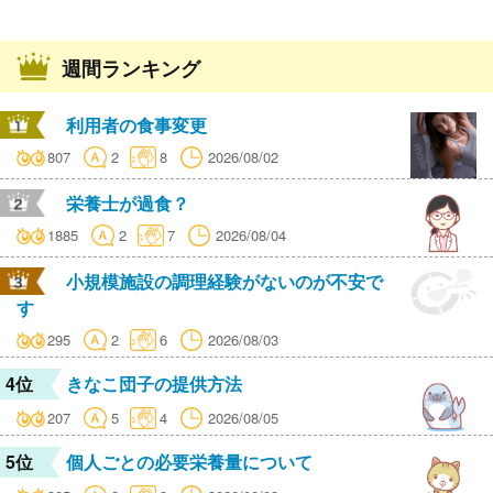
週間ランキング
利用者の食事変更
807
2
8
2026/08/02
栄養士が過食？
1885
2
7
2026/08/04
小規模施設の調理経験がないのが不安で
す
295
2
6
2026/08/03
4位
きなこ団子の提供方法
207
5
4
2026/08/05
5位
個人ごとの必要栄養量について