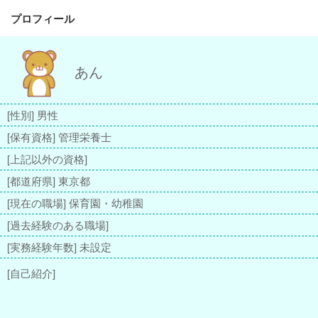
プロフィール
あん
[性別] 男性
[保有資格] 管理栄養士
[上記以外の資格]
[都道府県] 東京都
[現在の職場] 保育園・幼稚園
[過去経験のある職場]
[実務経験年数] 未設定
[自己紹介]