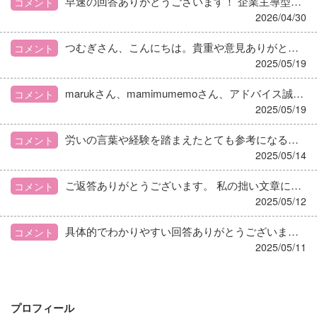
早速の回答ありがとうございます！ 企業主導型保育園です。今の園児数は2名で18:00までです。 確か定員は20名ほどで、保育園の母体の法人も特養の法人本部的にもなんとか業績を良くしたい感じがします…。 業務が煩雑になってしまうのは避けたいですね、、
コメント
2026/04/30
つむぎさん、こんにちは。貴重や意見ありがとうございます。同じような境遇の方がいらっしゃるということを知り少し心強く思います。 栄養指導のアルバイトというのはどのように見つけたのでしょうか？差し支えなければ教えていただきたいです。 職歴についても他の方も教えて下さってたのですが気にする自治体が少ないようですね。しっかり対策して聞かれてもきちんと答えられるようにしたいと思います。
コメント
2025/05/19
marukさん、mamimumemoさん、アドバイス誠にありがとうございます。感謝の言葉遅れて申し訳ありません。 会計年度任用職員という選択肢が自分の中でなかったので、新たな選択肢が広がり嬉しく思います。今後そのような募集にもチャレンジしていきたいと思います。
コメント
2025/05/19
労いの言葉や経験を踏まえたとても参考になる助言ありがとうございます。 行政栄養士についてや自分が受けたい地域の情報や転勤についても調べて、しっかりと対策をして試験に挑みたいと思います。 マイナスな気持ちに囚われがちだったのですが、あざらっしーさんの優しい言葉や分かりやすい助言で心が晴れてきました。 感謝の言葉遅れて申し訳ありませんでした。
コメント
2025/05/14
ご返答ありがとうございます。 私の拙い文章に対してとても丁寧にご返答頂けて嬉しい限りです。 自分なりの判断材料を持つと言うことを大切にしていきたいと思います。 「自分がその職場や職を必要としているか、求めているか」と言う言葉とても刺さりました。これから頑張っていく活力になりました。 本当にありがとうございます。
コメント
2025/05/12
具体的でわかりやすい回答ありがとうございます。 自分のやりたいことは行政栄養士じゃ無いとできないんだ！という感じで変に視野が狭まってしまっていたので実際の部分や新しい方針を教えていただけて良かったです。 提案してくださった食品会社、病院、特定保健指導等も幅広く調べていきたいと思います。 ありがとうございました！
コメント
2025/05/11
プロフィール