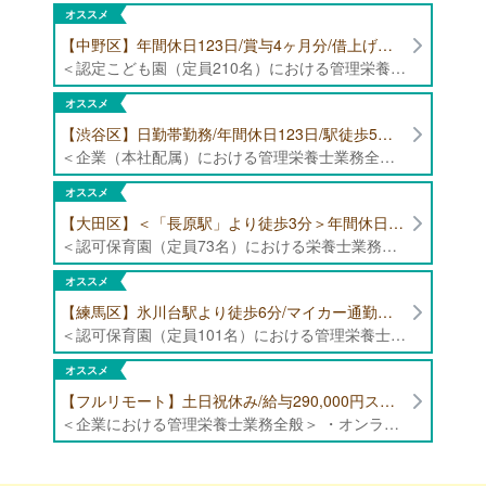
オススメ
【中野区】年間休日123日/賞与4ヶ月分/借上げ住宅制度あり 認定こども園（定員210名）にて管理栄養士・栄養士募集！
＜認定こども園（定員210名）における管理栄養士・栄養士業務全般＞ ・管理栄養士、栄養士業務全般
オススメ
【渋谷区】日勤帯勤務/年間休日123日/駅徒歩5分/企業（本社配属）にて管理栄養士募集！
＜企業（本社配属）における管理栄養士業務全般＞ ・本社および在宅（週1日程度）で、運営・受託する保育園（約50箇所）の管理栄養士・マネジメント業務全般 ・調理指導、育成 ・調理代行※欠員時 ・衛生管理 ・献立作成 ・食材発注 ・園長、調理スタッフとの給食会議 ・クライアント企業との給食会議（食育等の企画提案） ・採用業務（面接・施設見学同行）など ・担当保育園の定期巡回（直行やオンライン対応あり） ※23区内の認可保育園や、事業所内保育園（市川市、古河市、厚木市・追浜等）
オススメ
【大田区】＜「長原駅」より徒歩3分＞年間休日120日以上/最大10連休取得可能/日勤帯勤務のみ 認可保育園（定員73名）にて、栄養士の募集！
＜認可保育園（定員73名）における栄養士業務全般＞ ・調理（朝おやつ・給食・おやつ・補食） ・盛付け、片づけ ・食育、保育室への給食ラウンド、事務業務 ・調理室のお掃除、備蓄の確認、発注など ※定員:73名(0歳児6名、1歳歳児10名、2歳児12名、3歳-5歳児各15名)
オススメ
【練馬区】氷川台駅より徒歩6分/マイカー通勤可能/年間休日120日/賞与高水準 認可保育園（定員101名）にて管理栄養士・栄養士・調理師募集！
＜認可保育園（定員101名）における管理栄養士・栄養士・調理師業務全般＞ ・調理業務全般 ・離乳食、アレルギー除去食対応 ・食育活動
オススメ
【フルリモート】土日祝休み/給与290,000円スタート/残業少なめ 企業にて管理栄養士の募集！
＜企業における管理栄養士業務全般＞ ・オンラインでの栄養指導業務 ・サービス（生活習慣病重症化予防）の品質管理 ・専用アプリを通じたチャットでの栄養指導業務 ※フルリモートにて勤務可能です。 【応募条件】特定保健指導もしくは病院での栄養指導3年以上