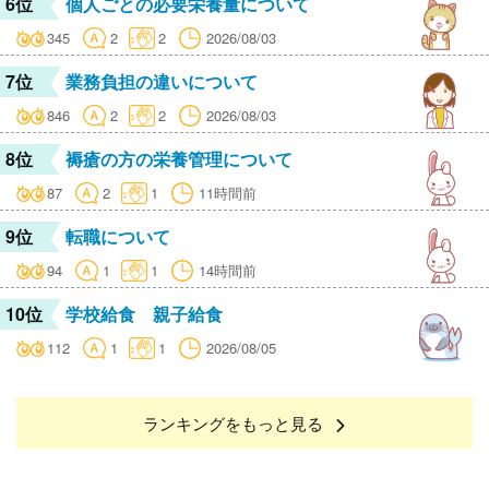
6位
個人ごとの必要栄養量について
345
2
2
2026/08/03
7位
業務負担の違いについて
846
2
2
2026/08/03
8位
褥瘡の方の栄養管理について
87
2
1
11時間前
9位
転職について
94
1
1
14時間前
10位
学校給食 親子給食
112
1
1
2026/08/05
ランキングをもっと見る