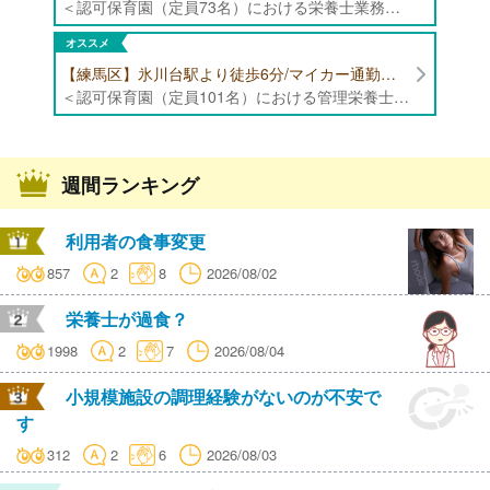
＜認可保育園（定員73名）における栄養士業務全般＞ ・調理（朝おやつ・給食・おやつ・補食） ・盛付け、片づけ ・食育、保育室への給食ラウンド、事務業務 ・調理室のお掃除、備蓄の確認、発注など ※定員:73名(0歳児6名、1歳歳児10名、2歳児12名、3歳-5歳児各15名)
オススメ
【練馬区】氷川台駅より徒歩6分/マイカー通勤可能/年間休日120日/賞与高水準 認可保育園（定員101名）にて管理栄養士・栄養士・調理師募集！
＜認可保育園（定員101名）における管理栄養士・栄養士・調理師業務全般＞ ・調理業務全般 ・離乳食、アレルギー除去食対応 ・食育活動
週間ランキング
利用者の食事変更
857
2
8
2026/08/02
栄養士が過食？
1998
2
7
2026/08/04
小規模施設の調理経験がないのが不安で
す
312
2
6
2026/08/03