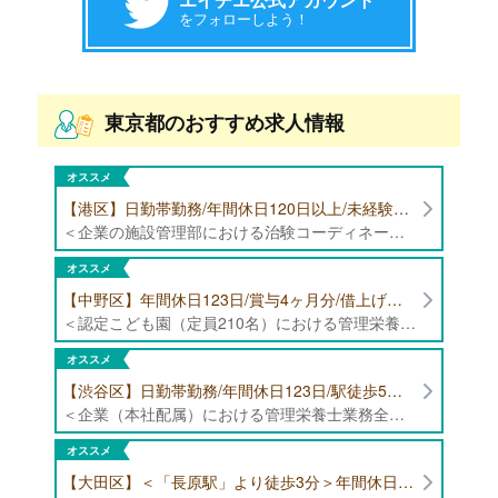
をフォローしよう！
東京都のおすすめ求人情報
オススメ
【港区】日勤帯勤務/年間休日120日以上/未経験者歓迎/健康食品の臨床試験に携わる管理栄養士・栄養士の治験コーディネーター募集！
＜企業の施設管理部における治験コーディネーター業務全般＞ ・健康食品の臨床試験に伴う指導 ・スケジュール調整等の被験者管理 ・データ収集、書類作成 ・医療機関にて被験者への説明や誘導 ・栄養指導、栄養計算
オススメ
【中野区】年間休日123日/賞与4ヶ月分/借上げ住宅制度あり 認定こども園（定員210名）にて管理栄養士・栄養士募集！
＜認定こども園（定員210名）における管理栄養士・栄養士業務全般＞ ・管理栄養士、栄養士業務全般
オススメ
【渋谷区】日勤帯勤務/年間休日123日/駅徒歩5分/企業（本社配属）にて管理栄養士募集！
＜企業（本社配属）における管理栄養士業務全般＞ ・本社および在宅（週1日程度）で、運営・受託する保育園（約50箇所）の管理栄養士・マネジメント業務全般 ・調理指導、育成 ・調理代行※欠員時 ・衛生管理 ・献立作成 ・食材発注 ・園長、調理スタッフとの給食会議 ・クライアント企業との給食会議（食育等の企画提案） ・採用業務（面接・施設見学同行）など ・担当保育園の定期巡回（直行やオンライン対応あり） ※23区内の認可保育園や、事業所内保育園（市川市、古河市、厚木市・追浜等）
オススメ
【大田区】＜「長原駅」より徒歩3分＞年間休日120日以上/最大10連休取得可能/日勤帯勤務のみ 認可保育園（定員73名）にて、栄養士の募集！