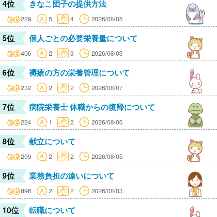
4位
きなこ団子の提供方法
229
5
4
2026/08/05
5位
個人ごとの必要栄養量について
406
2
3
2026/08/03
6位
褥瘡の方の栄養管理について
232
2
2
2026/08/07
7位
病院栄養士 休職からの復帰について
224
1
2
2026/08/06
8位
献立について
209
2
2
2026/08/05
9位
業務負担の違いについて
896
2
2
2026/08/03
10位
転職について