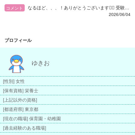
なるほど、、、！ありがとうございます🙇‍♀️ 受験要領は毎年厚生労働省から出されているものでしょうか？？
コメント
2026/06/04
プロフィール
ゆきお
[性別] 女性
[保有資格] 栄養士
[上記以外の資格]
[都道府県] 東京都
[現在の職場] 保育園・幼稚園
[過去経験のある職場]