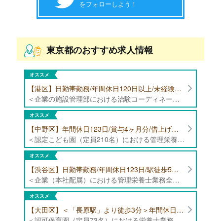
をフォローしよう！
東京都のおすすめ求人情報
オススメ
【港区】日勤帯勤務/年間休日120日以上/未経験者歓迎/健康食品の臨床試験に携わる管理栄養士・栄養士の治験コーディネーター募集！
＜企業の施設管理部における治験コーディネーター業務全般＞ ・健康食品の臨床試験に伴う指導 ・スケジュール調整等の被験者管理 ・データ収集、書類作成 ・医療機関にて被験者への説明や誘導 ・栄養指導、栄養計算
オススメ
【中野区】年間休日123日/賞与4ヶ月分/借上げ住宅制度あり 認定こども園（定員210名）にて管理栄養士・栄養士募集！
＜認定こども園（定員210名）における管理栄養士・栄養士業務全般＞ ・管理栄養士、栄養士業務全般
オススメ
【渋谷区】日勤帯勤務/年間休日123日/駅徒歩5分/企業（本社配属）にて管理栄養士募集！
＜企業（本社配属）における管理栄養士業務全般＞ ・本社および在宅（週1日程度）で、運営・受託する保育園（約50箇所）の管理栄養士・マネジメント業務全般 ・調理指導、育成 ・調理代行※欠員時 ・衛生管理 ・献立作成 ・食材発注 ・園長、調理スタッフとの給食会議 ・クライアント企業との給食会議（食育等の企画提案） ・採用業務（面接・施設見学同行）など ・担当保育園の定期巡回（直行やオンライン対応あり） ※23区内の認可保育園や、事業所内保育園（市川市、古河市、厚木市・追浜等）
オススメ
【大田区】＜「長原駅」より徒歩3分＞年間休日120日以上/最大10連休取得可能/日勤帯勤務のみ 認可保育園（定員73名）にて、栄養士の募集！
＜認可保育園（定員73名）における栄養士業務全般＞ ・調理（朝おやつ・給食・おやつ・補食） ・盛付け、片づけ ・食育、保育室への給食ラウンド、事務業務 ・調理室のお掃除、備蓄の確認、発注など ※定員:73名(0歳児6名、1歳歳児10名、2歳児12名、3歳-5歳児各15名)