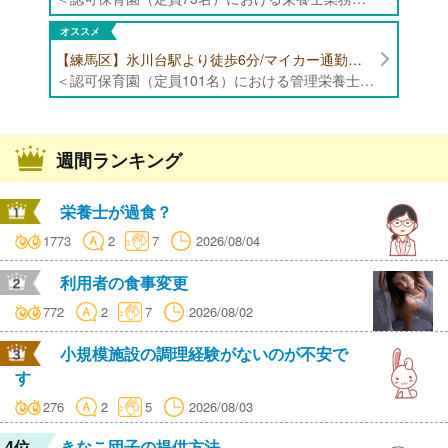
オススメ
【練馬区】氷川台駅より徒歩6分/マイカー通勤可能/年間休日120日/賞与高水準 認可保育園（定員101名）にて管理栄養士・栄養士・調理師募集！
＜認可保育園（定員101名）における管理栄養士・栄養士・調理師業務全般＞ ・調理業務全般 ・離乳食、アレルギー除去食対応 ・食育活動
週間ランキング
栄養士が過食？
1773
2
7
2026/08/04
利用者の食事変更
772
2
7
2026/08/02
小規模施設の調理経験がないのが不安で
す
276
2
5
2026/08/03
4位
きなこ団子の提供方法