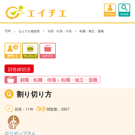
新規登録
Q&A検索
TOP
なんでも相談室
就職・転職・待遇
転職・独立・退職
質問する
ランキング
カテゴリ
回答締切済
就職・転職・待遇 > 転職・独立・退職
割り切り方
回答：11件
閲覧数：2857
ロリポップさん