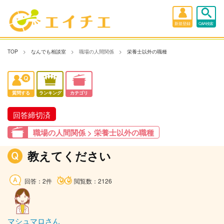
新規登録
Q&A検索
TOP
なんでも相談室
職場の人間関係
栄養士以外の職種
質問する
ランキング
カテゴリ
回答締切済
職場の人間関係 > 栄養士以外の職種
教えてください
回答：2件
閲覧数：2126
マシュマロさん