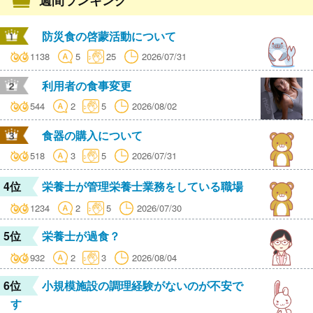
防災食の啓蒙活動について
1138
5
25
2026/07/31
利用者の食事変更
544
2
5
2026/08/02
食器の購入について
518
3
5
2026/07/31
4位
栄養士が管理栄養士業務をしている職場
1234
2
5
2026/07/30
5位
栄養士が過食？
932
2
3
2026/08/04
6位
小規模施設の調理経験がないのが不安で
す