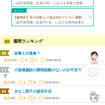
＜認可保育園（定員73名）における栄養士業務全般＞ ・調理（朝おやつ・給食・おやつ・補食） ・盛付け、片づけ ・食育、保育室への給食ラウンド、事務業務 ・調理室のお掃除、備蓄の確認、発注など ※定員:73名(0歳児6名、1歳歳児10名、2歳児12名、3歳-5歳児各15名)
オススメ
【練馬区】氷川台駅より徒歩6分/マイカー通勤可能/年間休日120日/賞与高水準 認可保育園（定員101名）にて管理栄養士・栄養士・調理師募集！
＜認可保育園（定員101名）における管理栄養士・栄養士・調理師業務全般＞ ・調理業務全般 ・離乳食、アレルギー除去食対応 ・食育活動
週間ランキング
栄養士が過食？
2103
2
7
2026/08/04
小規模施設の調理経験がないのが不安で
す
325
2
6
2026/08/03
きなこ団子の提供方法
248
5
4
2026/08/05