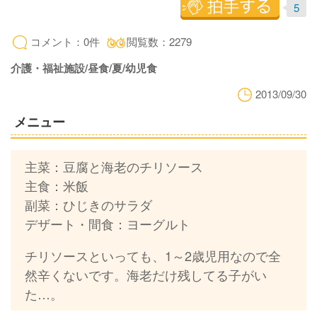
5
コメント：0件
閲覧数：2279
介護・福祉施設/昼食/夏/幼児食
2013/09/30
メニュー
主菜：豆腐と海老のチリソース
主食：米飯
副菜：ひじきのサラダ
デザート・間食：ヨーグルト
チリソースといっても、1～2歳児用なので全
然辛くないです。海老だけ残してる子がい
た…。