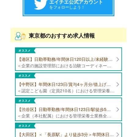
エイチエ公式アカウント
をフォローしよう！
東京都のおすすめ求人情報
オススメ
【港区】日勤帯勤務/年間休日120日以上/未経験者歓迎/健康食品の臨床試験に携わる管理栄養士・栄養士の治験コーディネーター募集！
＜企業の施設管理部における治験コーディネーター業務全般＞ ・健康食品の臨床試験に伴う指導 ・スケジュール調整等の被験者管理 ・データ収集、書類作成 ・医療機関にて被験者への説明や誘導 ・栄養指導、栄養計算
オススメ
【中野区】年間休日123日/賞与4ヶ月分/借上げ住宅制度あり 認定こども園（定員210名）にて管理栄養士・栄養士募集！
＜認定こども園（定員210名）における管理栄養士・栄養士業務全般＞ ・管理栄養士、栄養士業務全般
オススメ
【渋谷区】日勤帯勤務/年間休日123日/駅徒歩5分/企業（本社配属）にて管理栄養士募集！
＜企業（本社配属）における管理栄養士業務全般＞ ・本社および在宅（週1日程度）で、運営・受託する保育園（約50箇所）の管理栄養士・マネジメント業務全般 ・調理指導、育成 ・調理代行※欠員時 ・衛生管理 ・献立作成 ・食材発注 ・園長、調理スタッフとの給食会議 ・クライアント企業との給食会議（食育等の企画提案） ・採用業務（面接・施設見学同行）など ・担当保育園の定期巡回（直行やオンライン対応あり） ※23区内の認可保育園や、事業所内保育園（市川市、古河市、厚木市・追浜等）
オススメ
【大田区】＜「長原駅」より徒歩3分＞年間休日120日以上/最大10連休取得可能/日勤帯勤務のみ 認可保育園（定員73名）にて、栄養士の募集！