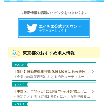
\ 最新情報や話題のトピックをつぶやくよ /
エイチエ公式アカウント
をフォローしよう！
東京都のおすすめ求人情報
オススメ
【港区】日勤帯勤務/年間休日120日以上/未経験者歓迎/健康食品の臨床試験に携わる管理栄養士・栄養士の治験コーディネーター募集！
＜企業の施設管理部における治験コーディネーター業務全般＞ ・健康食品の臨床試験に伴う指導 ・スケジュール調整等の被験者管理 ・データ収集、書類作成 ・医療機関にて被験者への説明や誘導 ・栄養指導、栄養計算
オススメ
【中野区】年間休日123日/賞与4ヶ月分/借上げ住宅制度あり 認定こども園（定員210名）にて管理栄養士・栄養士募集！
＜認定こども園（定員210名）における管理栄養士・栄養士業務全般＞ ・管理栄養士、栄養士業務全般
オススメ