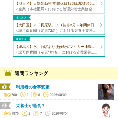
【渋谷区】日勤帯勤務/年間休日123日/駅徒歩5分/企業（本社配属）にて管理栄養士募集！
＜企業（本社配属）における管理栄養士業務全般＞ ・本社および在宅（週1日程度）で、運営・受託する保育園（約50箇所）の管理栄養士・マネジメント業務全般 ・調理指導、育成 ・調理代行※欠員時 ・衛生管理 ・献立作成 ・食材発注 ・園長、調理スタッフとの給食会議 ・クライアント企業との給食会議（食育等の企画提案） ・採用業務（面接・施設見学同行）など ・担当保育園の定期巡回（直行やオンライン対応あり） ※23区内の認可保育園や、事業所内保育園（市川市、古河市、厚木市・追浜等）
オススメ
【大田区】＜「長原駅」より徒歩3分＞年間休日120日以上/最大10連休取得可能/日勤帯勤務のみ 認可保育園（定員73名）にて、栄養士の募集！
＜認可保育園（定員73名）における栄養士業務全般＞ ・調理（朝おやつ・給食・おやつ・補食） ・盛付け、片づけ ・食育、保育室への給食ラウンド、事務業務 ・調理室のお掃除、備蓄の確認、発注など ※定員:73名(0歳児6名、1歳歳児10名、2歳児12名、3歳-5歳児各15名)
オススメ
【練馬区】氷川台駅より徒歩6分/マイカー通勤可能/年間休日120日/賞与高水準 認可保育園（定員101名）にて管理栄養士・栄養士・調理師募集！
＜認可保育園（定員101名）における管理栄養士・栄養士・調理師業務全般＞ ・調理業務全般 ・離乳食、アレルギー除去食対応 ・食育活動
週間ランキング
利用者の食事変更
799
2
8
2026/08/02
栄養士が過食？
1875
2
7
2026/08/04