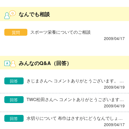
なんでも相談
スポーツ栄養についてのご相談
質問
2009/04/17
みんなのQ&A（回答）
きじまさんへ コメントありがとうございます。 本当になかなかない機会だと思います。これで多少なりとも力になれれば自分の自信にもつながるでしょうし、思い切ってトライしてみます。 そうですよね、ガチガチに構えて考えるのではなく簡単にできるところから伝えてみます。 友人ですし、こうしてみたらいいと思うよって気軽に言える立場なので。 人の役に立ちたい、立てたらいいと思ってこの職種を選んだので、自分も勉強させてもらう前提でわたしも挑戦してみます！ アドバイスありがとうございました。
回答
2009/04/19
TWC松田さんへ コメントありがとうございます。 将来、食育に携わりたいと考えているのでとても興味・関心が強い相談でした。 わからないなりにも、４年間やってきたことが彼の役に立ちつなら協力したいですし、実際TWC松田さんのおっしゃるとおり、こうしたら一歩でも近づけるのではと感じたからこそあの文章を書いたのだと思います。 あくまで、「ひとつの意見として」聞いてもらうところから始めてみようという気持ちになりました。 確かに、全く知らない人間にあれこれ言われるよりは、すんなり受け止めてくれるかもしれませんね。 「このくらいはわかっているだろう」という考えは捨てて、話をしながら伝えられることを精一杯やってみようと思います。 ありがとうございました！
回答
2009/04/19
水切りについて 布巾はさすがにどうなんでしょう＾＾； わたしの勤めているところでは、少なくとも水気はペーパータオルでふき取っていますよ。 学校でも、ペーパータオルで行っていました。
回答
2009/04/17