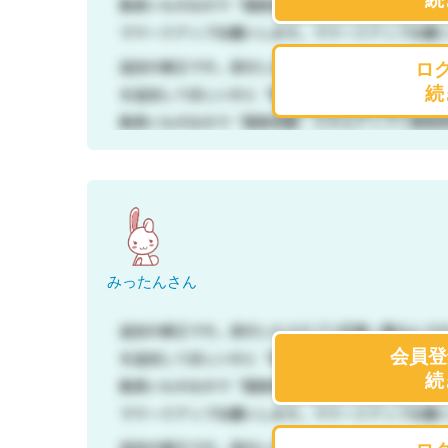
ロ
続
みったんさん
会員登
続