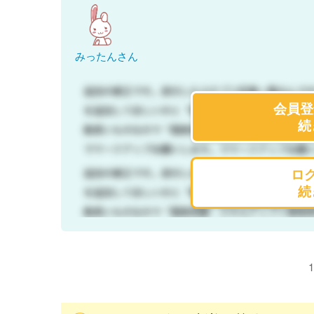
みったんさん
会員登
続
ロ
続
1