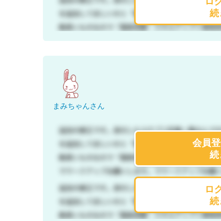
ロ
続
まみちゃんさん
会員登
続
ロ
続