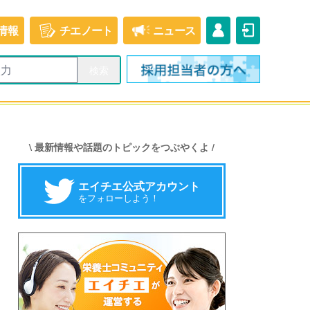
情報
チエ
ノート
ニュース
\ 最新情報や話題のトピックをつぶやくよ /
エイチエ公式アカウント
をフォローしよう！