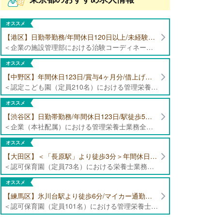
オススメ
【港区】日勤帯勤務/年間休日120日以上/未経験者歓迎/健康食品の臨床試験に携わる管理栄養士・栄養士の治験コーディネーター募集！
＜企業の施設管理部における治験コーディネーター業務全般＞ ・健康食品の臨床試験に伴う指導 ・スケジュール調整等の被験者管理 ・データ収集、書類作成 ・医療機関にて被験者への説明や誘導 ・栄養指導、栄養計算
オススメ
【中野区】年間休日123日/賞与4ヶ月分/借上げ住宅制度あり 認定こども園（定員210名）にて管理栄養士・栄養士募集！
＜認定こども園（定員210名）における管理栄養士・栄養士業務全般＞ ・管理栄養士、栄養士業務全般
オススメ
【渋谷区】日勤帯勤務/年間休日123日/駅徒歩5分/企業（本社配属）にて管理栄養士募集！
＜企業（本社配属）における管理栄養士業務全般＞ ・本社および在宅（週1日程度）で、運営・受託する保育園（約50箇所）の管理栄養士・マネジメント業務全般 ・調理指導、育成 ・調理代行※欠員時 ・衛生管理 ・献立作成 ・食材発注 ・園長、調理スタッフとの給食会議 ・クライアント企業との給食会議（食育等の企画提案） ・採用業務（面接・施設見学同行）など ・担当保育園の定期巡回（直行やオンライン対応あり） ※23区内の認可保育園や、事業所内保育園（市川市、古河市、厚木市・追浜等）
オススメ
【大田区】＜「長原駅」より徒歩3分＞年間休日120日以上/最大10連休取得可能/日勤帯勤務のみ 認可保育園（定員73名）にて、栄養士の募集！
＜認可保育園（定員73名）における栄養士業務全般＞ ・調理（朝おやつ・給食・おやつ・補食） ・盛付け、片づけ ・食育、保育室への給食ラウンド、事務業務 ・調理室のお掃除、備蓄の確認、発注など ※定員:73名(0歳児6名、1歳歳児10名、2歳児12名、3歳-5歳児各15名)
オススメ
【練馬区】氷川台駅より徒歩6分/マイカー通勤可能/年間休日120日/賞与高水準 認可保育園（定員101名）にて管理栄養士・栄養士・調理師募集！
＜認可保育園（定員101名）における管理栄養士・栄養士・調理師業務全般＞ ・調理業務全般 ・離乳食、アレルギー除去食対応 ・食育活動