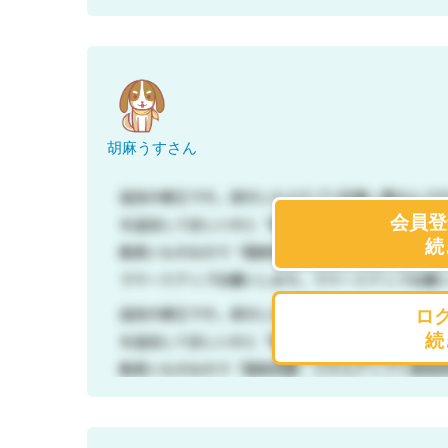
胡麻うすさん
会員登
続
ロ
続