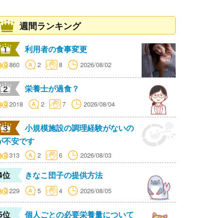
週間ランキング
利用者の食事変更
860
2
8
2026/08/02
栄養士が過食？
2018
2
7
2026/08/04
小規模施設の調理経験がないの
が不安です
313
2
6
2026/08/03
4位
きなこ団子の提供方法
229
5
4
2026/08/05
5位
個人ごとの必要栄養量について