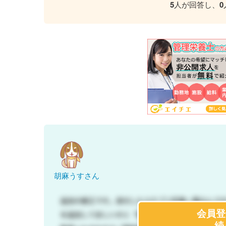
5
人が回答し、
0
胡麻うすさん
会員登
続