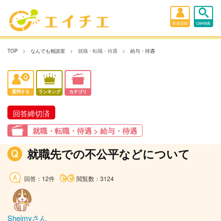
新規登録
Q&A検索
TOP
なんでも相談室
就職・転職・待遇
給与・待遇
質問する
ランキング
カテゴリ
回答締切済
就職・転職・待遇 > 給与・待遇
就職先での不公平などについて
回答：12件
閲覧数：3124
Sheimyさん