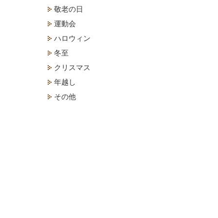
敬老の日
運動会
ハロウィン
冬至
クリスマス
年越し
その他