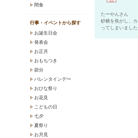
間食
たーやんさん
砂糖を焦がし、カ
行事・イベントから探す
ってしまいました
お誕生日会
発表会
お正月
おもちつき
節分
バレンタインデー
おひな祭り
お花見
こどもの日
七夕
夏祭り
お月見