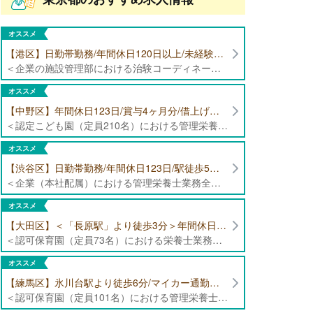
オススメ
【港区】日勤帯勤務/年間休日120日以上/未経験者歓迎/健康食品の臨床試験に携わる管理栄養士・栄養士の治験コーディネーター募集！
＜企業の施設管理部における治験コーディネーター業務全般＞ ・健康食品の臨床試験に伴う指導 ・スケジュール調整等の被験者管理 ・データ収集、書類作成 ・医療機関にて被験者への説明や誘導 ・栄養指導、栄養計算
オススメ
【中野区】年間休日123日/賞与4ヶ月分/借上げ住宅制度あり 認定こども園（定員210名）にて管理栄養士・栄養士募集！
＜認定こども園（定員210名）における管理栄養士・栄養士業務全般＞ ・管理栄養士、栄養士業務全般
オススメ
【渋谷区】日勤帯勤務/年間休日123日/駅徒歩5分/企業（本社配属）にて管理栄養士募集！
＜企業（本社配属）における管理栄養士業務全般＞ ・本社および在宅（週1日程度）で、運営・受託する保育園（約50箇所）の管理栄養士・マネジメント業務全般 ・調理指導、育成 ・調理代行※欠員時 ・衛生管理 ・献立作成 ・食材発注 ・園長、調理スタッフとの給食会議 ・クライアント企業との給食会議（食育等の企画提案） ・採用業務（面接・施設見学同行）など ・担当保育園の定期巡回（直行やオンライン対応あり） ※23区内の認可保育園や、事業所内保育園（市川市、古河市、厚木市・追浜等）
オススメ
【大田区】＜「長原駅」より徒歩3分＞年間休日120日以上/最大10連休取得可能/日勤帯勤務のみ 認可保育園（定員73名）にて、栄養士の募集！
＜認可保育園（定員73名）における栄養士業務全般＞ ・調理（朝おやつ・給食・おやつ・補食） ・盛付け、片づけ ・食育、保育室への給食ラウンド、事務業務 ・調理室のお掃除、備蓄の確認、発注など ※定員:73名(0歳児6名、1歳歳児10名、2歳児12名、3歳-5歳児各15名)
オススメ
【練馬区】氷川台駅より徒歩6分/マイカー通勤可能/年間休日120日/賞与高水準 認可保育園（定員101名）にて管理栄養士・栄養士・調理師募集！
＜認可保育園（定員101名）における管理栄養士・栄養士・調理師業務全般＞ ・調理業務全般 ・離乳食、アレルギー除去食対応 ・食育活動