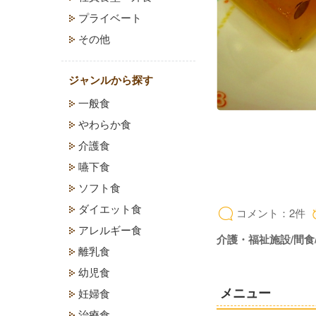
プライベート
その他
ジャンルから探す
一般食
やわらか食
介護食
嚥下食
ソフト食
ダイエット食
コメント：2件
アレルギー食
介護・福祉施設/間食
離乳食
幼児食
メニュー
妊婦食
治療食