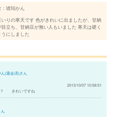
食：琥珀かん
豆いりの寒天です 色がきれいに出ましたが、甘納
が目立ち、甘納豆が無い人もいました 寒天は硬く
ようにしました
ん(退会済)さん
2013/10/07 10:58:51
か？ きれいですね
さん