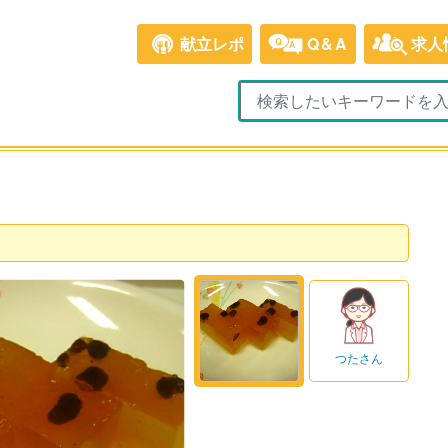
献立レポ
Q&A
求人
つたさん