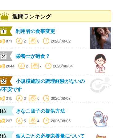
週間ランキング
利用者の食事変更
871
2
8
2026/08/02
栄養士が過食？
2044
2
7
2026/08/04
小規模施設の調理経験がないの
が不安です
315
2
6
2026/08/03
4位
きなこ団子の提供方法
237
5
4
2026/08/05
5位
個人ごとの必要栄養量について