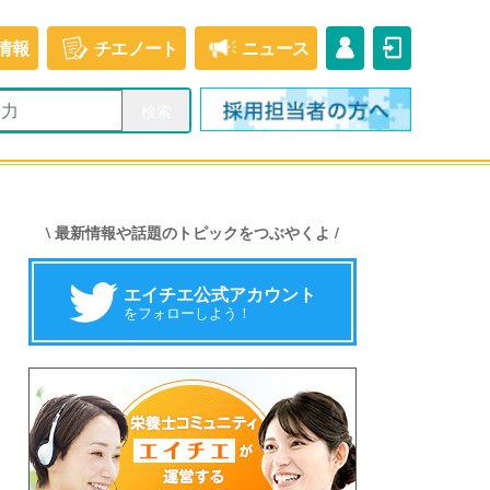
情報
チエ
ノート
ニュース
\ 最新情報や話題のトピックをつぶやくよ /
エイチエ公式アカウント
をフォローしよう！