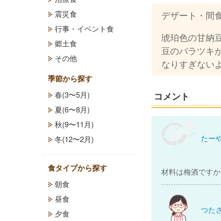
デザート・間
震災食
行事・イベント食
琥珀色の甘納
郷土食
豆のバラツキ
その他
なりすぎない
季節から探す
春(3〜5月)
コメント
夏(6〜8月)
秋(9〜11月)
たーや
冬(12〜2月)
食タイプから探す
材料は梅酒です
朝食
昼食
つた
夕食