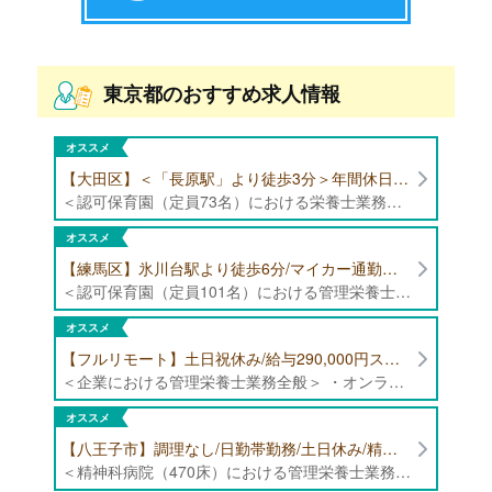
東京都のおすすめ求人情報
オススメ
【大田区】＜「長原駅」より徒歩3分＞年間休日120日以上/最大10連休取得可能/日勤帯勤務のみ 認可保育園（定員73名）にて、栄養士の募集！
＜認可保育園（定員73名）における栄養士業務全般＞ ・調理（朝おやつ・給食・おやつ・補食） ・盛付け、片づけ ・食育、保育室への給食ラウンド、事務業務 ・調理室のお掃除、備蓄の確認、発注など ※定員:73名(0歳児6名、1歳歳児10名、2歳児12名、3歳-5歳児各15名)
オススメ
【練馬区】氷川台駅より徒歩6分/マイカー通勤可能/年間休日120日/賞与高水準 認可保育園（定員101名）にて管理栄養士・栄養士・調理師募集！
＜認可保育園（定員101名）における管理栄養士・栄養士・調理師業務全般＞ ・調理業務全般 ・離乳食、アレルギー除去食対応 ・食育活動
オススメ
【フルリモート】土日祝休み/給与290,000円スタート/残業少なめ 企業にて管理栄養士の募集！
＜企業における管理栄養士業務全般＞ ・オンラインでの栄養指導業務 ・サービス（生活習慣病重症化予防）の品質管理 ・専用アプリを通じたチャットでの栄養指導業務 ※フルリモートにて勤務可能です。 【応募条件】特定保健指導もしくは病院での栄養指導3年以上
オススメ
【八王子市】調理なし/日勤帯勤務/土日休み/精神科病院（470床）にて管理栄養士募集！
＜精神科病院（470床）における管理栄養士業務全般＞ ・入院患者様の栄養管理、栄養評価 ・栄養指導 ・献立内容の確認、食数管理 ・食札管理、食事内容の確認 ・各種書類作成、データ入力 ・その他、栄養科業務全般 ・ミールラウンドやイベントメニューの企画等 ※病床数:精神科385床、内科85床