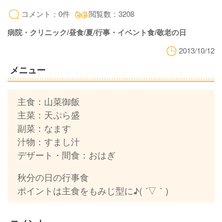
コメント：0件
閲覧数：3208
病院・クリニック/昼食/夏/行事・イベント食/敬老の日
2013/10/12
メニュー
主食：山菜御飯
主菜：天ぷら盛
副菜：なます
汁物：すまし汁
デザート・間食：おはぎ
秋分の日の行事食
ポイントは主食をもみじ型に♪( ´▽｀)