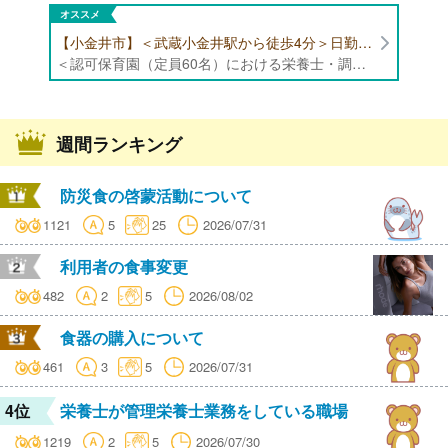
オススメ
【小金井市】＜武蔵小金井駅から徒歩4分＞日勤帯勤務のみ/日曜日・祝日休み/年間休日125日以上/福利厚生充実/認可保育園（定員60名）にて栄養士・調理師の募集！
＜認可保育園（定員60名）における栄養士・調理師業務全般＞ ・下処理 ・調理、盛り付け、片付け ・離乳食、アレルギー対応 ・その他付随する業務 ※献立作成業務はありません ※定員:60名（0歳児6名、1歳児8名、2歳児10名、3歳-5歳児各12名） ※専門卒以上の方（高卒の方は不可）
週間ランキング
防災食の啓蒙活動について
1121
5
25
2026/07/31
利用者の食事変更
482
2
5
2026/08/02
食器の購入について
461
3
5
2026/07/31
4位
栄養士が管理栄養士業務をしている職場
1219
2
5
2026/07/30