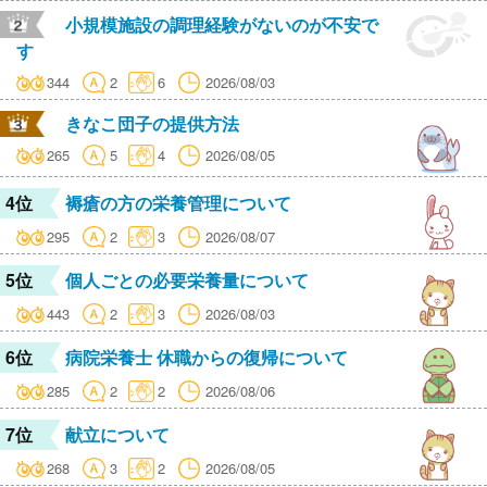
小規模施設の調理経験がないのが不安で
す
344
2
6
2026/08/03
きなこ団子の提供方法
265
5
4
2026/08/05
4位
褥瘡の方の栄養管理について
295
2
3
2026/08/07
5位
個人ごとの必要栄養量について
443
2
3
2026/08/03
6位
病院栄養士 休職からの復帰について
285
2
2
2026/08/06
7位
献立について
268
3
2
2026/08/05