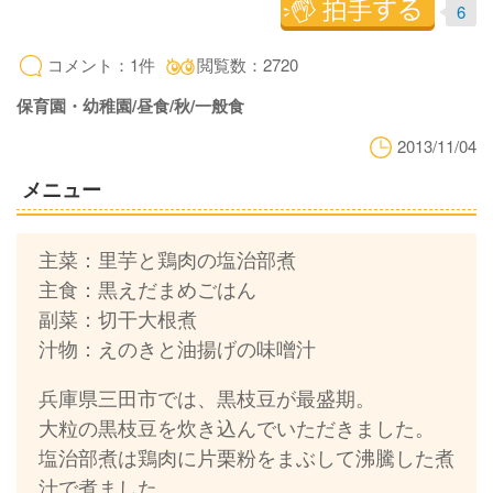
6
コメント：1件
閲覧数：2720
保育園・幼稚園/昼食/秋/一般食
2013/11/04
メニュー
主菜：里芋と鶏肉の塩治部煮
主食：黒えだまめごはん
副菜：切干大根煮
汁物：えのきと油揚げの味噌汁
兵庫県三田市では、黒枝豆が最盛期。
大粒の黒枝豆を炊き込んでいただきました。
塩治部煮は鶏肉に片栗粉をまぶして沸騰した煮
汁で煮ました。