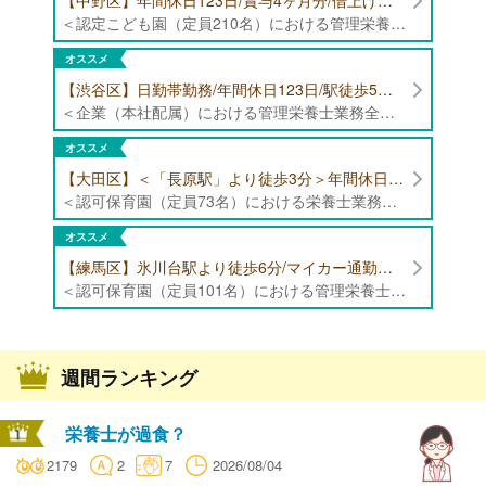
【中野区】年間休日123日/賞与4ヶ月分/借上げ住宅制度あり 認定こども園（定員210名）にて管理栄養士・栄養士募集！
＜認定こども園（定員210名）における管理栄養士・栄養士業務全般＞ ・管理栄養士、栄養士業務全般
オススメ
【渋谷区】日勤帯勤務/年間休日123日/駅徒歩5分/企業（本社配属）にて管理栄養士募集！
＜企業（本社配属）における管理栄養士業務全般＞ ・本社および在宅（週1日程度）で、運営・受託する保育園（約50箇所）の管理栄養士・マネジメント業務全般 ・調理指導、育成 ・調理代行※欠員時 ・衛生管理 ・献立作成 ・食材発注 ・園長、調理スタッフとの給食会議 ・クライアント企業との給食会議（食育等の企画提案） ・採用業務（面接・施設見学同行）など ・担当保育園の定期巡回（直行やオンライン対応あり） ※23区内の認可保育園や、事業所内保育園（市川市、古河市、厚木市・追浜等）
オススメ
【大田区】＜「長原駅」より徒歩3分＞年間休日120日以上/最大10連休取得可能/日勤帯勤務のみ 認可保育園（定員73名）にて、栄養士の募集！
＜認可保育園（定員73名）における栄養士業務全般＞ ・調理（朝おやつ・給食・おやつ・補食） ・盛付け、片づけ ・食育、保育室への給食ラウンド、事務業務 ・調理室のお掃除、備蓄の確認、発注など ※定員:73名(0歳児6名、1歳歳児10名、2歳児12名、3歳-5歳児各15名)
オススメ
【練馬区】氷川台駅より徒歩6分/マイカー通勤可能/年間休日120日/賞与高水準 認可保育園（定員101名）にて管理栄養士・栄養士・調理師募集！
＜認可保育園（定員101名）における管理栄養士・栄養士・調理師業務全般＞ ・調理業務全般 ・離乳食、アレルギー除去食対応 ・食育活動
週間ランキング
栄養士が過食？
2179
2
7
2026/08/04