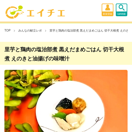
新規登録
Q&A検索
TOP
みんなの献立レポ
里芋と鶏肉の塩治部煮 黒えだまめごはん 切干大根煮 えのき
里芋と鶏肉の塩治部煮 黒えだまめごはん 切干大根
煮 えのきと油揚げの味噌汁